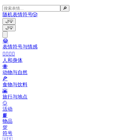
🔎
随机表情符号
🎲
🌙
💡
🌙
💡
😂
表情符号与情感
👩‍❤️‍💋‍👨
人和身体
🐝
动物与自然
🍕
食物与饮料
🌇
旅行与地点
🥎
活动
📙
物品
💯
符号
🇺🇸