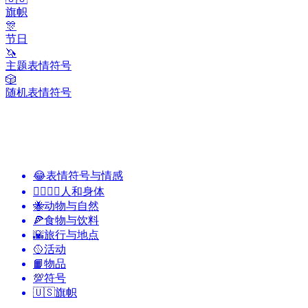
旗帜
🎊
节日
🦄
主题表情符号
🎲
随机表情符号
😂
表情符号与情感
👩‍❤️‍💋‍👨
人和身体
🐝
动物与自然
🍕
食物与饮料
🌇
旅行与地点
🥎
活动
📙
物品
💯
符号
🇺🇸
旗帜