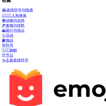
收藏
😂
表情符号与情感
👩‍❤️‍💋‍👨
人和身体
🐝
动物与自然
🍕
食物与饮料
🌇
旅行与地点
🥎
活动
📙
物品
💯
符号
🇺🇸
旗帜
🎊
节日
🦄
主题表情符号