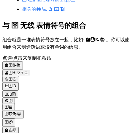
相关的🖨️ 💻 🪫 ⌨️ 📶
与 🛜 无线 表情符号的组合
组合就是一堆表情符号放在一起，比如: 🏫🛜📝📚 。你可以使
用组合来制造谜语或没有单词的信息。
点选/点击来复制和粘贴
🏫🛜📝📚
🏬🛜👨‍💻👩‍💻
💪🛜😉
🎞🛜📺
🤷‍♀️❌🛜
🚫🛜
🛜🏪
🛜🖼🎭🤩
🛜💳
🏨👍🛜