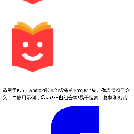
适用于iOS、Android和其他设备的Emojis全集。📚表情符号含
义，💬使用示例，🙅♀🍕🍔🍟组合等!易于搜索，复制和粘贴!