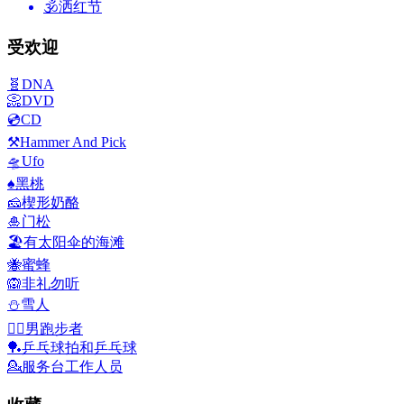
🕉
洒红节
受欢迎
🧬
DNA
📀
DVD
💿
CD
⚒️
Hammer And Pick
🛸
Ufo
♠️
黑桃
🧀
楔形奶酪
🎍
门松
🏖️
有太阳伞的海滩
🐝
蜜蜂
🙉
非礼勿听
⛄
雪人
🏃‍♂️
男跑步者
🏓
乒乓球拍和乒乓球
💁
服务台工作人员