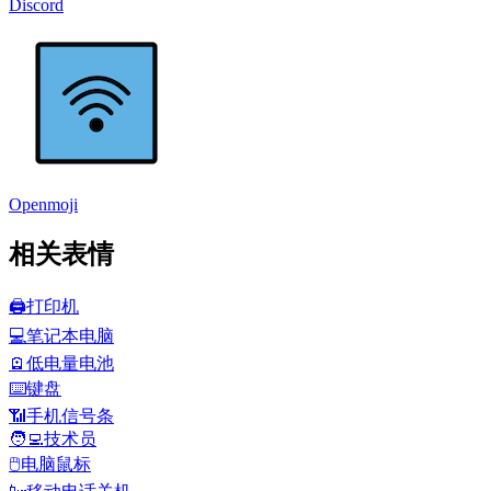
Discord
Openmoji
相关表情
🖨️
打印机
💻
笔记本电脑
🪫
低电量电池
⌨️
键盘
📶
手机信号条
🧑‍💻
技术员
🖱️
电脑鼠标