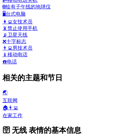
📴
移动电话关机
🌐
绘有子午线的地球仪
🖥️
台式电脑
👩‍💻
女技术员
📵
禁止使用手机
📡
卫星天线
❌
十字标志
👨‍💻
男技术员
📱
移动电话
☎️
电话
相关的主题和节日
🌏
互联网
🏠👨‍💻
在家工作
🛜 无线 表情的基本信息