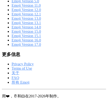
Emoji Version 5.0
Emoji Version 11.0
Emoji Version 12.0
Emoji Version 12.1
Emoji Version 13.0
Emoji Version 13.1
Emoji Version 14.0
Emoji Version 15.0
Emoji Version 15.1
Emoji Version 16.0
Emoji Version 17.0
更多信息
Privacy Policy
Terms of Use
关于
FAQ
所有 Emoji
用❤️，🥛和🐹在2017-2026年制作。