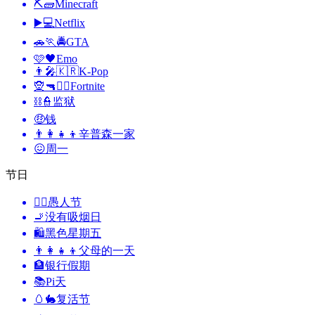
⛏🧱
Minecraft
▶️💻
Netflix
🚗🏃🚔
GTA
🩷🖤
Emo
👨‍🎤🇰🇷
K-Pop
🧝🔫🦹‍♂️
Fortnite
⛓️👮
监狱
🤑
钱
👨‍👩‍👧‍👦
辛普森一家
😖
周一
节日
🙆‍♂️
愚人节
🚬
没有吸烟日
🛍
黑色星期五
👨‍👩‍👧‍👦
父母的一天
🏦
银行假期
📚
Pi天
🥚🐇
复活节