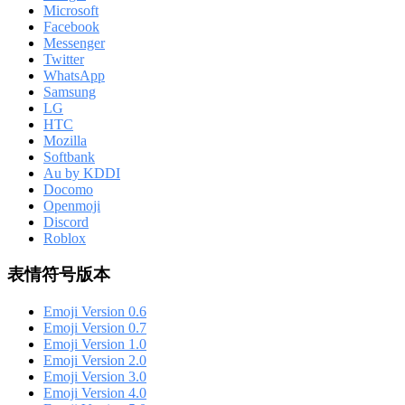
Microsoft
Facebook
Messenger
Twitter
WhatsApp
Samsung
LG
HTC
Mozilla
Softbank
Au by KDDI
Docomo
Openmoji
Discord
Roblox
表情符号版本
Emoji Version 0.6
Emoji Version 0.7
Emoji Version 1.0
Emoji Version 2.0
Emoji Version 3.0
Emoji Version 4.0