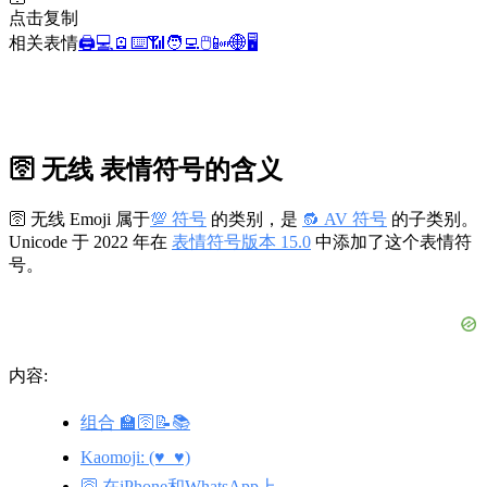
点击复制
相关表情
🖨️
💻
🪫
⌨️
📶
🧑‍💻
🖱️
📴
🌐
🖥️
🛜 无线 表情符号的含义
🛜 无线 Emoji 属于
💯 符号
的类别，是
🔂 AV 符号
的子类别。
Unicode 于 2022 年在
表情符号版本 15.0
中添加了这个表情符
号。
内容:
组合 🏫🛜📝📚
Kaomoji: (♥_♥)
🛜 在iPhone和WhatsApp上