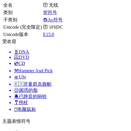
全名
🛜 无线
类别
💯符号
子类别
🔂Av符号
Unicode (完全限定)
🛜 1F6DC
Unicode版本
E15.0
受欢迎
🧬
DNA
📀
DVD
💿
CD
⚒️
Hammer And Pick
🛸
Ufo
🇰🇾
开曼群岛旗帜
😕
困惑的脸
🔕
已静音的响铃
🩼
拐杖
🖱️
电脑鼠标
主题表情符号