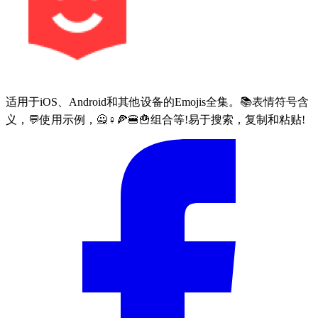
适用于iOS、Android和其他设备的Emojis全集。📚表情符号含
义，💬使用示例，🙅♀🍕🍔🍟组合等!易于搜索，复制和粘贴!