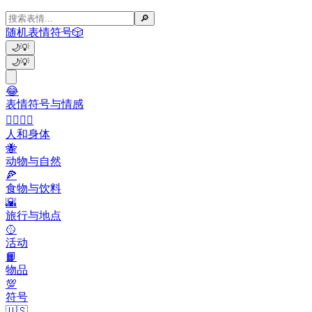
🔎
随机表情符号
🎲
🌙
💡
🌙
💡
😂
表情符号与情感
👩‍❤️‍💋‍👨
人和身体
🐝
动物与自然
🍕
食物与饮料
🌇
旅行与地点
🥎
活动
📙
物品
💯
符号
🇺🇸