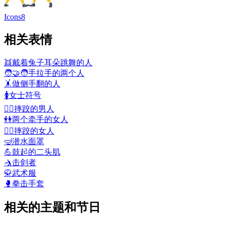
Icons8
相关表情
👯
戴着兔子耳朵跳舞的人
🧑‍🤝‍🧑
手拉手的两个人
🤸
做侧手翻的人
🚺
女士符号
🤼‍♂️
摔跤的男人
👭
两个牵手的女人
🤼‍♀️
摔跤的女人
🤿
潜水面罩
💪
鼓起的二头肌
🤺
击剑者
🥋
武术服
🥊
拳击手套
相关的主题和节日