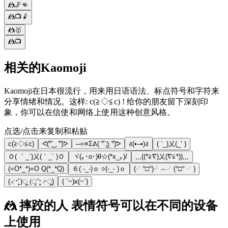
🤼🦵👊
🤼📺🤾
🤼🥇
🤼📺
相关的Kaomoji
Kaomoji在日本很流行，用来用日语语法、标点符号和字符来
分享情绪和情况。这样: c(≧◇≦c) ! 给你的朋友留下深刻印
象，你可以在信使和网络上使用这种创意风格。
点选/点击来复制和粘贴
c(≧◇≦c)
ᕙ(͡°‿ ͡°)ᕗ
─=≡Σᕕ( ͡° ͜ʖ ͡°)ᕗ
ง(•–•)ง
( `_)乂(_’ )
Ｏ( ｀_´)乂(｀_´ )Ｏ
ヾ(｡･o･)θ☆(*x_｡)/
,,,((*≧∇)乂(∇≦*)),,,
(=O*_*)=O Q(*_*Q)
６( -_-)ｏ ○(-_- )ｏ
(╯°□°)╯︵╯(°□° ╯)
(⸔⠊̥)ू (ृ⠑̥⸕ू)
( `~)x(~`)
🤼 摔跤的人 表情符号可以在不同的设备
上使用