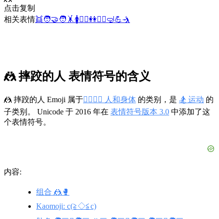
点击复制
相关表情
👯
🧑‍🤝‍🧑
🤸
🚺
🤼‍♂️
👭
🤼‍♀️
🤿
💪
🤺
🤼 摔跤的人 表情符号的含义
🤼 摔跤的人 Emoji 属于
👩‍❤️‍💋‍👨 人和身体
的类别，是
🏂 运动
的
子类别。 Unicode 于 2016 年在
表情符号版本 3.0
中添加了这
个表情符号。
内容:
组合 🤼🥊
Kaomoji: c(≧◇≦c)