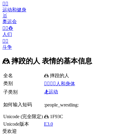
🤾‍♀️
运动和健身
🥇
奥运会
👨‍✈️👷
人们
🤼‍♂️
斗争
🤼 摔跤的人 表情的基本信息
全名
🤼 摔跤的人
类别
👩‍❤️‍💋‍👨人和身体
🏂运动
子类别
如何输入短码
:people_wrestling:
Unicode (完全限定)
🤼 1F93C
Unicode版本
E3.0
受欢迎