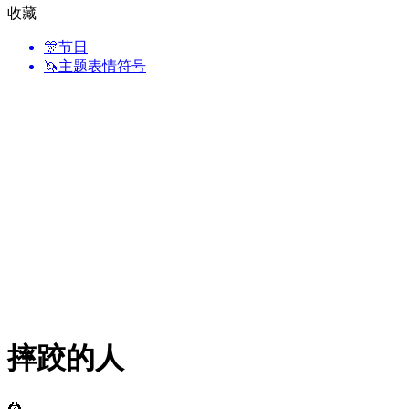
收藏
🎊
节日
🦄
主题表情符号
摔跤的人
🤼