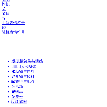
旗帜
🎊
节日
🦄
主题表情符号
🎲
随机表情符号
😂
表情符号与情感
👩‍❤️‍💋‍👨
人和身体
🐝
动物与自然
🍕
食物与饮料
🌇
旅行与地点
🥎
活动
📙
物品
💯
符号
🇺🇸
旗帜