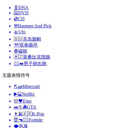
🧬
DNA
📀
DVD
💿
CD
⚒️
Hammer And Pick
🛸
Ufo
🇬🇺
关岛旗帜
➿
双卷曲环
🧲
磁铁
🇲🇿
莫桑比克国旗
🏃‍♂️‍➡️
男子朝右跑
主题表情符号
⛏🧱
Minecraft
▶️💻
Netflix
🩷🖤
Emo
🚗🏃🚔
GTA
👨‍🎤🇰🇷
K-Pop
🧝🔫🦹‍♂️
Fortnite
🌪
风暴