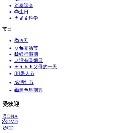
🥇
奥运会
🎂
生日
👨‍🔬🔬
科学
节日
📚
Pi天
🥚🐇
复活节
🏦
银行假期
🚬
没有吸烟日
👨‍👩‍👧‍👦
父母的一天
🙆‍♂️
愚人节
🕉
洒红节
🛍
黑色星期五
受欢迎
🧬
DNA
📀
DVD
💿
CD