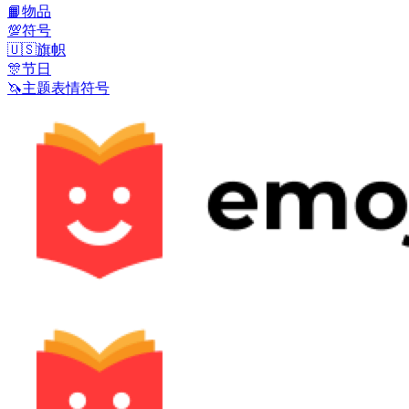
📙
物品
💯
符号
🇺🇸
旗帜
🎊
节日
🦄
主题表情符号