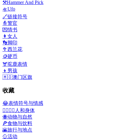
⚒️
Hammer And Pick
🛸
Ufo
🔗
链接符号
👮
警官
💌
情书
👩
女人
👣
脚印
🥦
西兰花
🪙
硬币
🫎
驼鹿表情
👦
男孩
🇲🇴
澳门区旗
收藏
😂
表情符号与情感
👩‍❤️‍💋‍👨
人和身体
🐝
动物与自然
🍕
食物与饮料
🌇
旅行与地点
🥎
活动