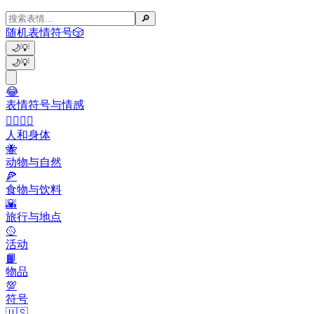
🔎
随机表情符号
🎲
🌙
💡
🌙
💡
😂
表情符号与情感
👩‍❤️‍💋‍👨
人和身体
🐝
动物与自然
🍕
食物与饮料
🌇
旅行与地点
🥎
活动
📙
物品
💯
符号
🇺🇸