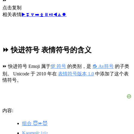
⏩
点击复制
相关表情
▶️
⏬
🔽
➡️
⏫
⏸️
⏯️
◀️
🔼
⏺️
⏩ 快进符号 表情符号的含义
⏩ 快进符号 Emoji 属于
💯 符号
的类别，是
🔂 Av符号
的子类
别。 Unicode 于 2010 年在
表情符号版本 1.0
中添加了这个表
情符号。
内容:
组合 😇⏩😈
Kaomoji: |>|>