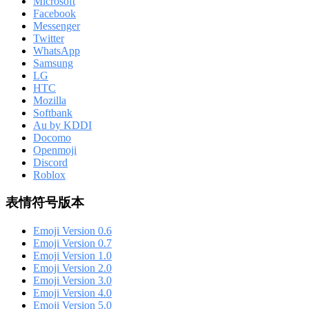
Microsoft
Facebook
Messenger
Twitter
WhatsApp
Samsung
LG
HTC
Mozilla
Softbank
Au by KDDI
Docomo
Openmoji
Discord
Roblox
表情符号版本
Emoji Version 0.6
Emoji Version 0.7
Emoji Version 1.0
Emoji Version 2.0
Emoji Version 3.0
Emoji Version 4.0
Emoji Version 5.0