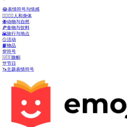
😂
表情符号与情感
👩‍❤️‍💋‍👨
人和身体
🐝
动物与自然
🍕
食物与饮料
🌇
旅行与地点
🥎
活动
📙
物品
💯
符号
🇺🇸
旗帜
🎊
节日
🦄
主题表情符号