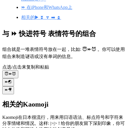
⏩ 在iPhone和WhatsApp上
相关的▶️ ⏬ 🔽 ➡️ ⏫
与 ⏩ 快进符号 表情符号的组合
组合就是一堆表情符号放在一起，比如: 😇⏩😈 。你可以使用
组合来制造谜语或没有单词的信息。
点选/点击来复制和粘贴
😇⏩😈
⏩🌏
⏩🎥
相关的Kaomoji
Kaomoji在日本很流行，用来用日语语法、标点符号和字符来
分享情绪和情况。这样: |>|> ! 给你的朋友留下深刻印象，你可