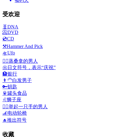
📚
Pi天
受欢迎
🧬
DNA
📀
DVD
💿
CD
⚒️
Hammer And Pick
🛸
Ufo
🧖‍♂️
蒸桑拿的男人
㊗️
日文符号，表示“庆祝”
🏦
银行
👨‍🦳
白发男子
🔑
钥匙
🥫
罐头食品
♌
狮子座
🙋‍♂️
举起一只手的男人
🦼
电动轮椅
⏏️
推出符号
收藏