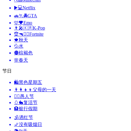
▶️💻
Netflix
🚗🏃🚔
GTA
🩷🖤
Emo
👨‍🎤🇰🇷
K-Pop
🧝🔫🦹‍♂️
Fortnite
🍁
秋天
💦
水
🟤
棕褐色
🌸
春天
节日
🛍
黑色星期五
👨‍👩‍👧‍👦
父母的一天
🙆‍♂️
愚人节
🥚🐇
复活节
🏦
银行假期
🕉
洒红节
🚬
没有吸烟日