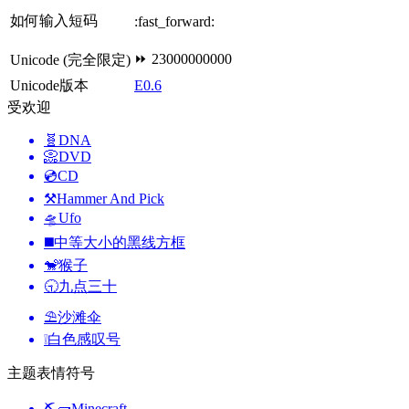
如何输入短码
:fast_forward:
⏩ 23000000000
Unicode (完全限定)
Unicode版本
E0.6
受欢迎
🧬
DNA
📀
DVD
💿
CD
⚒️
Hammer And Pick
🛸
Ufo
◼️
中等大小的黑线方框
🐒
猴子
🕤
九点三十
⛱️
沙滩伞
❕
白色感叹号
主题表情符号
⛏🧱
Minecraft