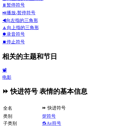
⏸️
暂停符号
⏯️
播放-暂停符号
◀️
向左指的三角形
🔼
向上指的三角形
⏺️
录音符号
⏹️
停止符号
相关的主题和节日
📽
电影
⏩ 快进符号 表情的基本信息
⏩ 快进符号
全名
类别
💯符号
子类别
🔂Av符号