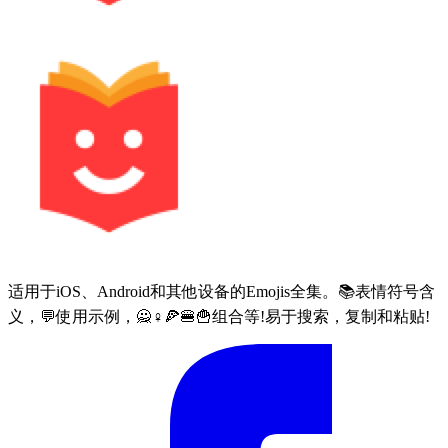
适用于iOS、Android和其他设备的Emojis全集。📚表情符号含
义，💬使用示例，🙅♀🍕🍔🍟组合等!易于搜索，复制和粘贴!