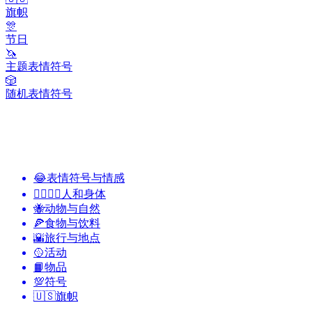
旗帜
🎊
节日
🦄
主题表情符号
🎲
随机表情符号
😂
表情符号与情感
👩‍❤️‍💋‍👨
人和身体
🐝
动物与自然
🍕
食物与饮料
🌇
旅行与地点
🥎
活动
📙
物品
💯
符号
🇺🇸
旗帜