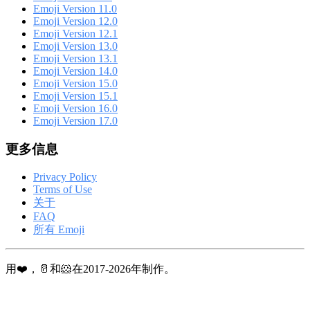
Emoji Version 11.0
Emoji Version 12.0
Emoji Version 12.1
Emoji Version 13.0
Emoji Version 13.1
Emoji Version 14.0
Emoji Version 15.0
Emoji Version 15.1
Emoji Version 16.0
Emoji Version 17.0
更多信息
Privacy Policy
Terms of Use
关于
FAQ
所有 Emoji
用❤️，🥛和🐹在2017-2026年制作。