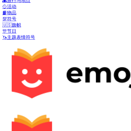
🌇
旅行与地点
🥎
活动
📙
物品
💯
符号
🇺🇸
旗帜
🎊
节日
🦄
主题表情符号