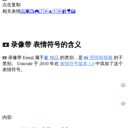
点击复制
相关表情
📀
👾
📺
🎮
🇿🇼
⏏️
🇰🇼
📹
🎥
📟
📼 录像带 表情符号的含义
📼 录像带 Emoji 属于
📙 物品
的类别，是
📸 照明和视频
的子
类别。 Unicode 于 2010 年在
表情符号版本 1.0
中添加了这个
表情符号。
内容: