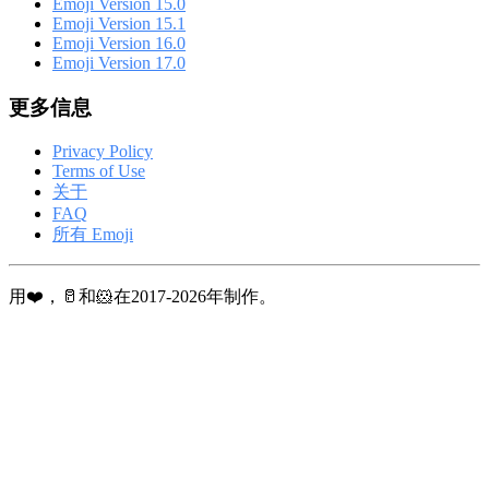
Emoji Version 15.0
Emoji Version 15.1
Emoji Version 16.0
Emoji Version 17.0
更多信息
Privacy Policy
Terms of Use
关于
FAQ
所有 Emoji
用❤️，🥛和🐹在2017-2026年制作。