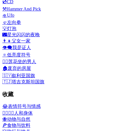
💿
CD
⚒️
Hammer And Pick
🛸
Ufo
🤛
左向拳
💡
灯泡
🌃
星光闪闪的夜晚
👨‍👧
父女一家
👁️‍🗨️
我是证人
🔅
低亮度符号
🧘‍♂️
莲花坐的男人
🏚️
废弃的房屋
🇸🇾
叙利亚国旗
🇹🇯
塔吉克斯坦国旗
收藏
😂
表情符号与情感
👩‍❤️‍💋‍👨
人和身体
🐝
动物与自然
🍕
食物与饮料