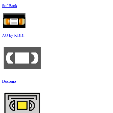
SoftBank
AU by KDDI
Docomo