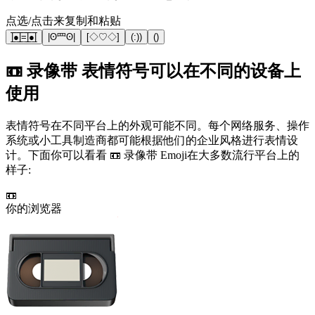
点选/点击来复制和粘贴
|̲̅̅●̲̅̅|̲̅̅=̲̅̅|̲̅̅●̲̅̅|
|ʘ⺫ʘ|
[◇♡◇]
(:))
()
📼 录像带 表情符号可以在不同的设备上
使用
表情符号在不同平台上的外观可能不同。每个网络服务、操作
系统或小工具制造商都可能根据他们的企业风格进行表情设
计。下面你可以看看 📼 录像带 Emoji在大多数流行平台上的
样子:
📼
你的浏览器