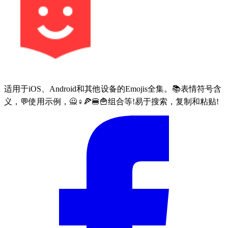
适用于iOS、Android和其他设备的Emojis全集。📚表情符号含
义，💬使用示例，🙅♀🍕🍔🍟组合等!易于搜索，复制和粘贴!