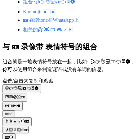
组合 🌝👉👌💻📼👈⏳🌚
Kaomoji: |̲̅̅●̲̅̅|̲̅̅=̲̅̅|̲̅̅●̲̅̅|
📼 在iPhone和WhatsApp上
相关的📀 👾 📺 🎮 🇿🇼
与 📼 录像带 表情符号的组合
组合就是一堆表情符号放在一起，比如: 🌝👉👌💻📼👈⏳🌚 。
你可以使用组合来制造谜语或没有单词的信息。
点选/点击来复制和粘贴
🌝👉👌💻📼👈⏳🌚
💽💾💿📀📼
⏭️📼⏮️⏯️
📼✅
👨‍👩‍👧‍👦📺📼
👴🏻👂🏻👫📼
📼📺