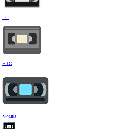
LG
HTC
Mozilla