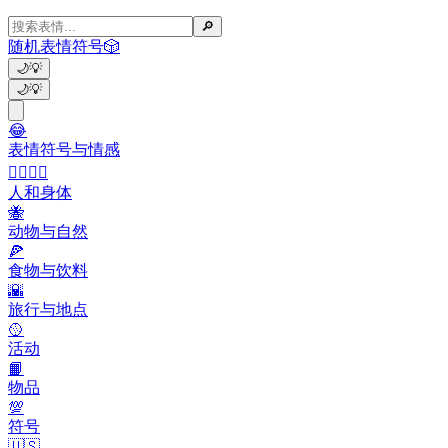
🔎
随机表情符号
🎲
🌙
💡
🌙
💡
😂
表情符号与情感
👩‍❤️‍💋‍👨
人和身体
🐝
动物与自然
🍕
食物与饮料
🌇
旅行与地点
🥎
活动
📙
物品
💯
符号
🇺🇸