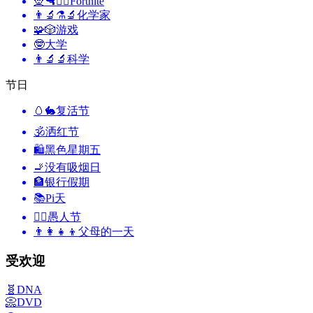
🧝🔫🦹‍♂️
Fortnite
👨‍🔬⚗️🔬
化学家
🧩🎲
游戏
🤓
大学
👨‍🔬🔬
科学
节日
🥚🐇
复活节
🕉
洒红节
🛍
黑色星期五
🚬
没有吸烟日
🏦
银行假期
📚
Pi天
🙆‍♂️
愚人节
👨‍👩‍👧‍👦
父母的一天
受欢迎
🧬
DNA
📀
DVD