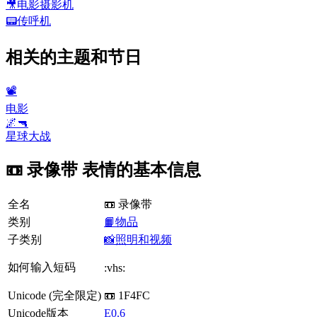
🎥
电影摄影机
📟
传呼机
相关的主题和节日
📽
电影
🌌🔫
星球大战
📼 录像带 表情的基本信息
全名
📼 录像带
类别
📙物品
子类别
📸照明和视频
如何输入短码
:vhs:
Unicode (完全限定)
📼 1F4FC
Unicode版本
E0.6