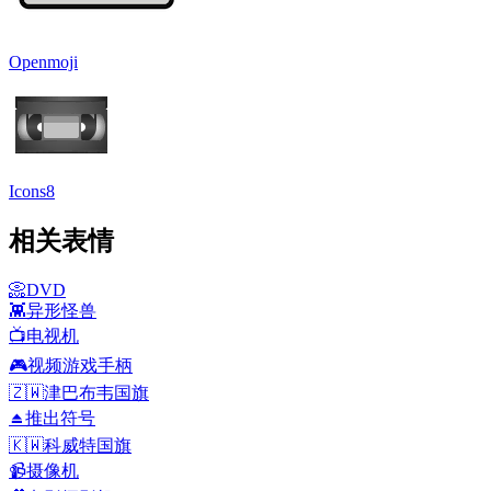
Openmoji
Icons8
相关表情
📀
DVD
👾
异形怪兽
📺
电视机
🎮
视频游戏手柄
🇿🇼
津巴布韦国旗
⏏️
推出符号
🇰🇼
科威特国旗
📹
摄像机