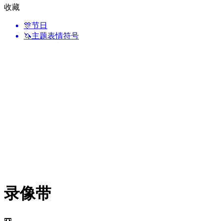
收藏
🎊
节日
🦄
主题表情符号
录像带
📼