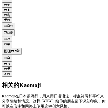
📼💗
📼🐛
📼🤔
🎥📼
📼📺👀
📺📼🎬
📼🎶
📼📽️
1️⃣3️⃣📼❓😭
📼📺
📼🎶
📼🎥
🎵📼
相关的Kaomoji
Kaomoji在日本很流行，用来用日语语法、标点符号和字符来
分享情绪和情况。这样: |̲̅̅●̲̅̅|̲̅̅=̲̅̅|̲̅̅●̲̅̅| ! 给你的朋友留下深刻印象，你
可以在信使和网络上使用这种创意风格。