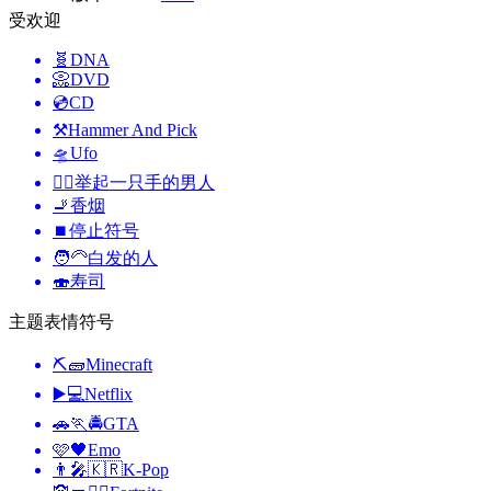
受欢迎
🧬
DNA
📀
DVD
💿
CD
⚒️
Hammer And Pick
🛸
Ufo
🙋‍♂️
举起一只手的男人
🚬
香烟
⏹️
停止符号
🧑‍🦳
白发的人
🍣
寿司
主题表情符号
⛏🧱
Minecraft
▶️💻
Netflix
🚗🏃🚔
GTA
🩷🖤
Emo
👨‍🎤🇰🇷
K-Pop