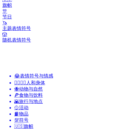
旗帜
🎊
节日
🦄
主题表情符号
🎲
随机表情符号
😂
表情符号与情感
👩‍❤️‍💋‍👨
人和身体
🐝
动物与自然
🍕
食物与饮料
🌇
旅行与地点
🥎
活动
📙
物品
💯
符号
🇺🇸
旗帜