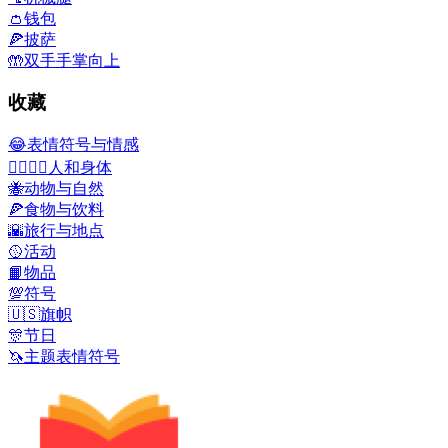
👛
钱包
🍕
披萨
🤲
双手手掌向上
收藏
😂
表情符号与情感
👩‍❤️‍💋‍👨
人和身体
🐝
动物与自然
🍕
食物与饮料
🌇
旅行与地点
🥎
活动
📙
物品
💯
符号
🇺🇸
旗帜
🎊
节日
🦄
主题表情符号