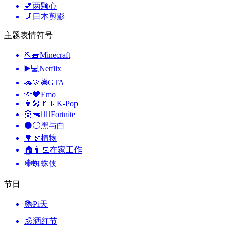
💕
两颗心
🗾
日本剪影
主题表情符号
⛏🧱
Minecraft
▶️💻
Netflix
🚗🏃🚔
GTA
🩷🖤
Emo
👨‍🎤🇰🇷
K-Pop
🧝🔫🦹‍♂️
Fortnite
⚫⚪
黑与白
🌳🌿
植物
🏠👨‍💻
在家工作
🕸️
蜘蛛侠
节日
📚
Pi天
🕉
洒红节