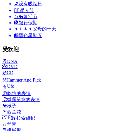
🚬
没有吸烟日
🙆‍♂️
愚人节
🥚🐇
复活节
🏦
银行假期
👨‍👩‍👧‍👦
父母的一天
🛍
黑色星期五
受欢迎
🧬
DNA
📀
DVD
💿
CD
⚒️
Hammer And Pick
🛸
Ufo
😲
吃惊的表情
🙂
微露笑意的表情
🐒
猴子
🥦
西兰花
🇨🇼
库拉索旗帜
🎀
丝带
🦿
机械腿