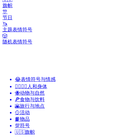
旗帜
🎊
节日
🦄
主题表情符号
🎲
随机表情符号
😂
表情符号与情感
👩‍❤️‍💋‍👨
人和身体
🐝
动物与自然
🍕
食物与饮料
🌇
旅行与地点
🥎
活动
📙
物品
💯
符号
🇺🇸
旗帜