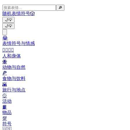
🔎
随机表情符号
🎲
🌙
💡
🌙
💡
😂
表情符号与情感
👩‍❤️‍💋‍👨
人和身体
🐝
动物与自然
🍕
食物与饮料
🌇
旅行与地点
🥎
活动
📙
物品
💯
符号
🇺🇸