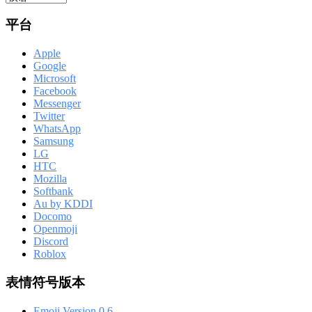
平台
Apple
Google
Microsoft
Facebook
Messenger
Twitter
WhatsApp
Samsung
LG
HTC
Mozilla
Softbank
Au by KDDI
Docomo
Openmoji
Discord
Roblox
表情符号版本
Emoji Version 0.6