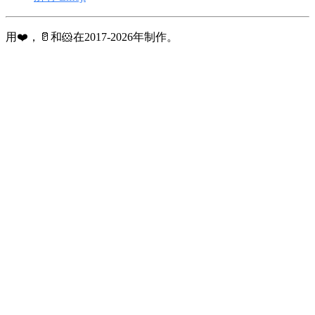
用❤️，🥛和🐹在2017-2026年制作。