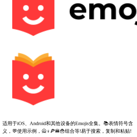
适用于iOS、Android和其他设备的Emojis全集。📚表情符号含
义，💬使用示例，🙅♀🍕🍔🍟组合等!易于搜索，复制和粘贴!