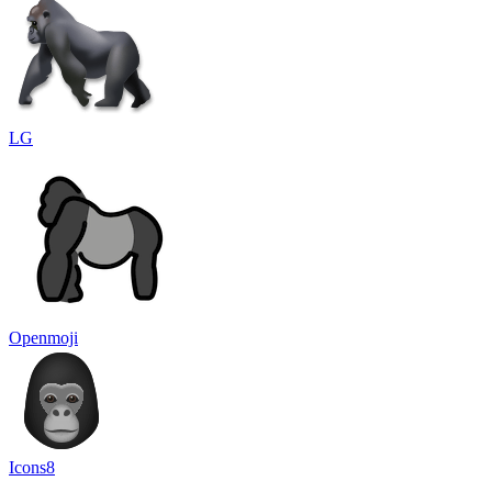
LG
Openmoji
Icons8