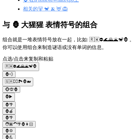
相关的🐻 🐒 🍌 🦌 🦁
与 🦍 大猩猩 表情符号的组合
组合就是一堆表情符号放在一起，比如: 🇷🇼⛔🌊🌄🌋🐒🦍 。
你可以使用组合来制造谜语或没有单词的信息。
点选/点击来复制和粘贴
🇷🇼⛔🌊🌄🌋🐒🦍
🦍💨
🇬🇦💂‍♂️🏞️🦍🐋
🐵🙊🦍
🦍▶️
🦍🌴
🦍🍎
🦍🌴
🧑🏽‍🦱🌴🦍👩🏻
🦍💢
🦍💪