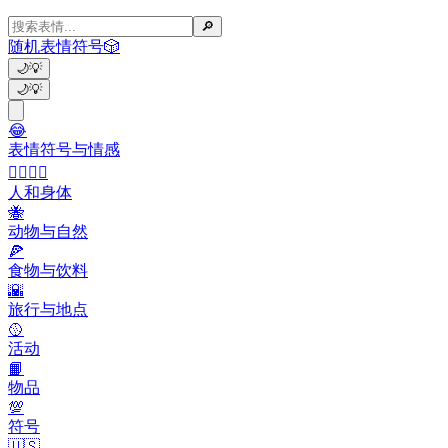
🔎
随机表情符号
🎲
🌙
💡
🌙
💡
😂
表情符号与情感
👩‍❤️‍💋‍👨
人和身体
🐝
动物与自然
🍕
食物与饮料
🌇
旅行与地点
🥎
活动
📙
物品
💯
符号
🇺🇸