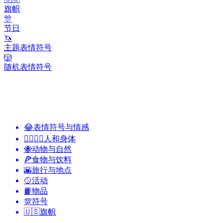
旗帜
🎊
节日
🦄
主题表情符号
🎲
随机表情符号
😂
表情符号与情感
👩‍❤️‍💋‍👨
人和身体
🐝
动物与自然
🍕
食物与饮料
🌇
旅行与地点
🥎
活动
📙
物品
💯
符号
🇺🇸
旗帜