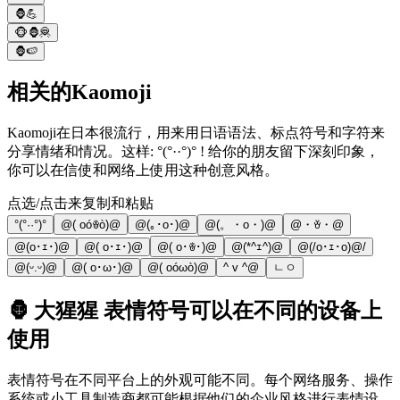
🦍💪
🐵🦍🦧
🦍🍉
相关的Kaomoji
Kaomoji在日本很流行，用来用日语语法、标点符号和字符来
分享情绪和情况。这样: °(°··°)° ! 给你的朋友留下深刻印象，
你可以在信使和网络上使用这种创意风格。
点选/点击来复制和粘贴
°(°··°)°
@( oóꎴò)@
@(｡･o･)@
@(。・o・)@
@・ꈊ・@
@(o･ｪ･)@
@( o･ｪ･)@
@( o･ꎴ･)@
@(*^ｪ^)@
@(/o･ｪ･o)@/
@(ᵕ.ᵕ)@
@( o･ω･)@
@( oóωò)@
^ v ^@
ㄴㅇ
🦍 大猩猩 表情符号可以在不同的设备上
使用
表情符号在不同平台上的外观可能不同。每个网络服务、操作
系统或小工具制造商都可能根据他们的企业风格进行表情设