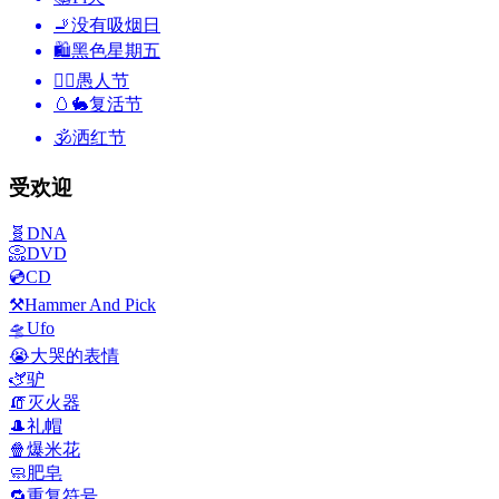
🚬
没有吸烟日
🛍
黑色星期五
🙆‍♂️
愚人节
🥚🐇
复活节
🕉
洒红节
受欢迎
🧬
DNA
📀
DVD
💿
CD
⚒️
Hammer And Pick
🛸
Ufo
😭
大哭的表情
🫏
驴
🧯
灭火器
🎩
礼帽
🍿
爆米花
🧼
肥皂
🔁
重复符号