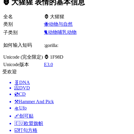
🦍 大猩猩 表情的基本信息
全名
🦍 大猩猩
类别
🐝动物与自然
🐈动物哺乳动物
子类别
如何输入短码
:gorilla:
Unicode (完全限定)
🦍 1F98D
Unicode版本
E3.0
受欢迎
🧬
DNA
📀
DVD
💿
CD
⚒️
Hammer And Pick
🛸
Ufo
🩹
创可贴
🇪🇺
欧盟旗帜
☑️
打勾方格