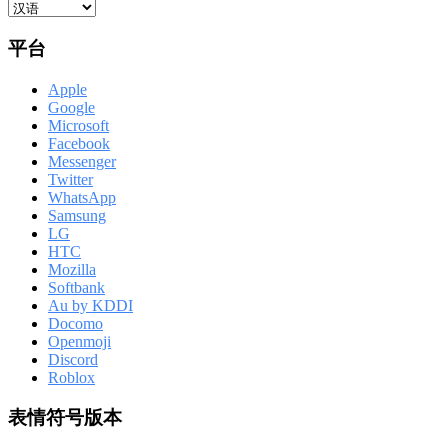
平台
Apple
Google
Microsoft
Facebook
Messenger
Twitter
WhatsApp
Samsung
LG
HTC
Mozilla
Softbank
Au by KDDI
Docomo
Openmoji
Discord
Roblox
表情符号版本