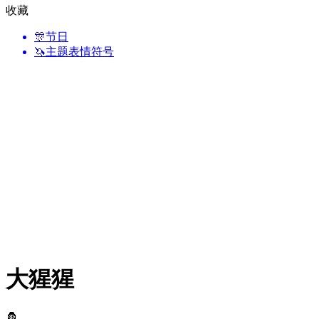
收藏
🎊
节日
🦄
主题表情符号
大猩猩
🦍