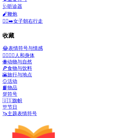
🩺
听诊器
🧨
鞭炮
🚶‍♀️‍➡️
女子朝右行走
收藏
😂
表情符号与情感
👩‍❤️‍💋‍👨
人和身体
🐝
动物与自然
🍕
食物与饮料
🌇
旅行与地点
🥎
活动
📙
物品
💯
符号
🇺🇸
旗帜
🎊
节日
🦄
主题表情符号