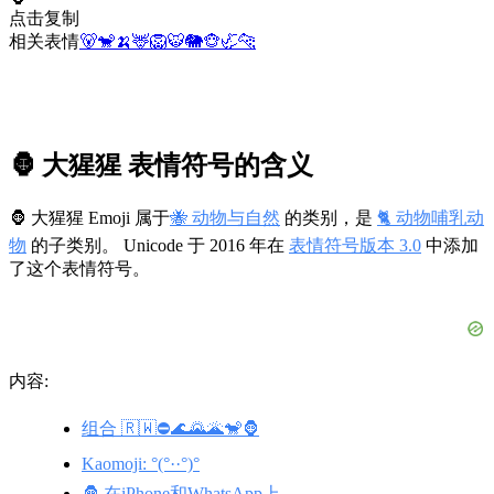
点击复制
相关表情
🐻
🐒
🍌
🦌
🦁
🐯
🐘
🐵
🦏
🐆
🦍 大猩猩 表情符号的含义
🦍 大猩猩 Emoji 属于
🐝 动物与自然
的类别，是
🐈 动物哺乳动
物
的子类别。 Unicode 于 2016 年在
表情符号版本 3.0
中添加
了这个表情符号。
内容:
组合 🇷🇼⛔🌊🌄🌋🐒🦍
Kaomoji: °(°··°)°
🦍 在iPhone和WhatsApp上