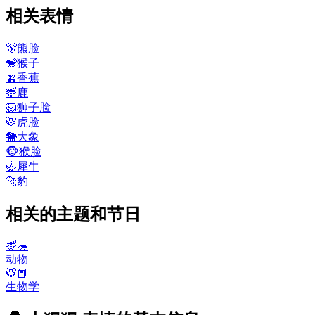
相关表情
🐻
熊脸
🐒
猴子
🍌
香蕉
🦌
鹿
🦁
狮子脸
🐯
虎脸
🐘
大象
🐵
猴脸
🦏
犀牛
🐆
豹
相关的主题和节日
🦌🦔
动物
🐯📕
生物学