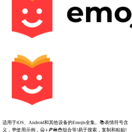
适用于iOS、Android和其他设备的Emojis全集。📚表情符号含
义，💬使用示例，🙅♀🍕🍔🍟组合等!易于搜索，复制和粘贴!