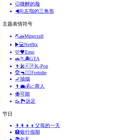
🥴
微醉的脸
◀️
向左指的三角形
主题表情符号
⛏🧱
Minecraft
▶️💻
Netflix
🩷🖤
Emo
🚗🏃🚔
GTA
👨‍🎤🇰🇷
K-Pop
🧝🔫🦹‍♂️
Fortnite
🚬
抽烟
👨‍💼💰📈
商人
🐝
可能
🥾🏞️
远足
节日
👨‍👩‍👧‍👦
父母的一天
🏦
银行假期
📚
Pi天