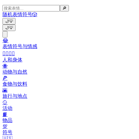
🔎
随机表情符号
🎲
🌙
💡
🌙
💡
😂
表情符号与情感
👩‍❤️‍💋‍👨
人和身体
🐝
动物与自然
🍕
食物与饮料
🌇
旅行与地点
🥎
活动
📙
物品
💯
符号
🇺🇸