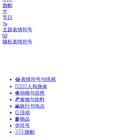
旗帜
🎊
节日
🦄
主题表情符号
🎲
随机表情符号
😂
表情符号与情感
👩‍❤️‍💋‍👨
人和身体
🐝
动物与自然
🍕
食物与饮料
🌇
旅行与地点
🥎
活动
📙
物品
💯
符号
🇺🇸
旗帜