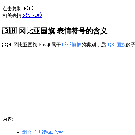
点击复制 🇬🇲
相关表情
🇸🇳
🦢
📬
🇬🇲 冈比亚国旗 表情符号的含义
🇬🇲 冈比亚国旗 Emoji 属于
🇺🇸 旗帜
的类别，是
🇺🇸 国旗
的子
内容:
组合 🇬🇲🏞️🌊🐆🐒