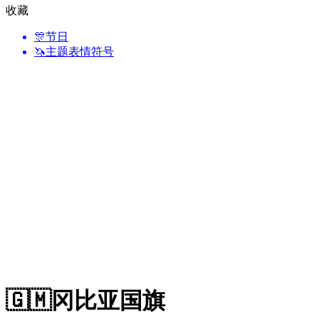
收藏
🎊
节日
🦄
主题表情符号
🇬🇲
冈比亚国旗