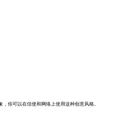
情况。这样: ╭(♡･ㅂ･)و/🇬🇲 ! 给你的朋友留下深刻印象，你可以在信使和网络上使用这种创意风格。