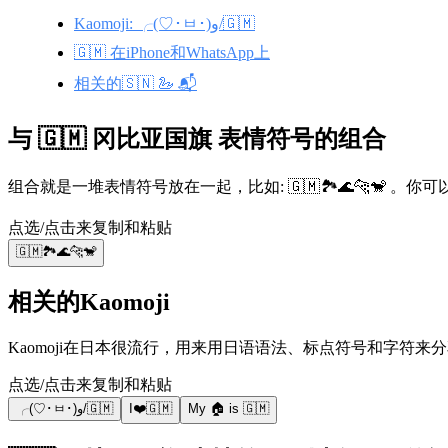
Kaomoji: ╭(♡･ㅂ･)و/🇬🇲
🇬🇲 在iPhone和WhatsApp上
相关的🇸🇳 🦢 📬
与 🇬🇲 冈比亚国旗 表情符号的组合
组合就是一堆表情符号放在一起，比如: 🇬🇲🏞️🌊🐆🐒
点选/点击来复制和粘贴
🇬🇲🏞️🌊🐆🐒
相关的Kaomoji
点选/点击来复制和粘贴
╭(♡･ㅂ･)و/🇬🇲
I❤️🇬🇲
My 🏠 is 🇬🇲