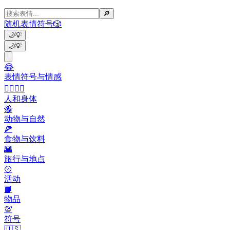
🔎
随机表情符号
🎲
🌙
💡
🌙
💡
😂
表情符号与情感
👩‍❤️‍💋‍👨
人和身体
🐝
动物与自然
🍕
食物与饮料
🌇
旅行与地点
🥎
活动
📙
物品
💯
符号
🇺🇸