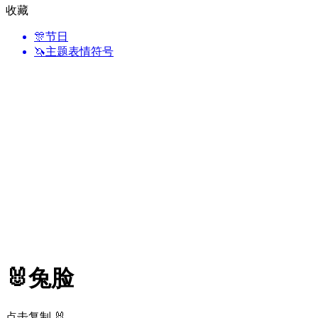
收藏
🎊
节日
🦄
主题表情符号
🐰
兔脸
点击复制 🐰