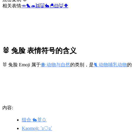
相关表情
🥕
🐤
🦔
👯
🐷
🐇
🐣
🐹
🦊
🐥
🐰 兔脸 表情符号的含义
🐰 兔脸 Emoji 属于
🐝 动物与自然
的类别，是
🐈 动物哺乳动物
的
内容:
组合 🐇🐰🥚
Kaomoji: ˚ʚ♡ɞ˚