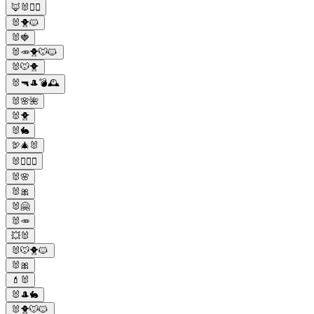
🦊🐰👮‍♀️
🐰🐥🐱
🐰🍓
🐰🥕🐥🐭🐱
🐰🐭🐥
🐰🔫🎩💣🕰️
🐰🌸🌺
🐰🐥
🐰🐇
🦃🎄🐰
🐰👮🏻‍♀
🐰🌸
🐰🎀
🐰🤗
🐰🥕
💥🐰
🐰🐭🐥🐱
🐰🎀
💄🐰
🐰🎩🐇
🐰🐥🐭🐱