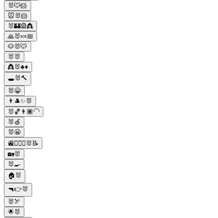
🐰🐭🐹
🐭🐰🐹
🐰🏰🎡👸
🙏🐰🍬📅
🐶🐰🐭
🐰🐰
👸🐰♣️♦️
🕳️🐰🔨
🐰😁
👨🎩✨🐰
🐰🏀👨🏾‍🦲
🐰🍏
🐰😬
🚉👨🏻‍✈️🐰📝
🏡🐰
🐰🍳
🏠🐰
🔫👉🐰
🐰🏹
🌟🐰