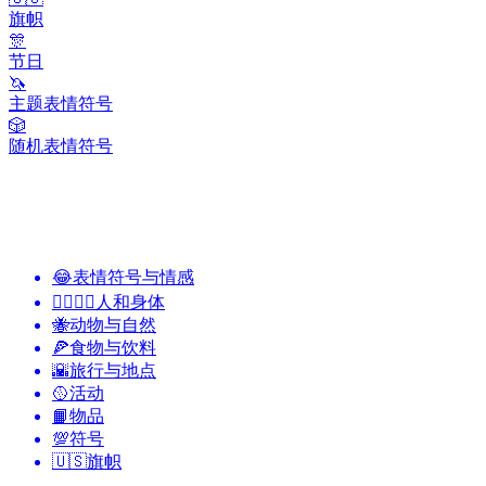
旗帜
🎊
节日
🦄
主题表情符号
🎲
随机表情符号
😂
表情符号与情感
👩‍❤️‍💋‍👨
人和身体
🐝
动物与自然
🍕
食物与饮料
🌇
旅行与地点
🥎
活动
📙
物品
💯
符号
🇺🇸
旗帜