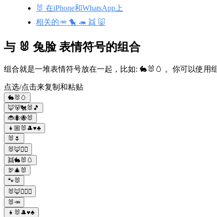
🐰 在iPhone和WhatsApp上
相关的🥕 🐤 🦔 👯 🐷
与 🐰 兔脸 表情符号的组合
组合就是一堆表情符号放在一起，比如: 🐇🐰🥚 。你可以
点选/点击来复制和粘贴
🐇🐰🥚
🦊🐻🐔🐰🎵
🐞🐜🐝🐰
👧🏼🐰🎩♥️♣️
🐰🌷
🐰🦊👮‍♂️
👯🐇🐰🥚
🦃🎄🐰
🐾🐰
🐰🦊👮🏻‍♀️
🐰🥕
👧🐰🎩♥️♣️