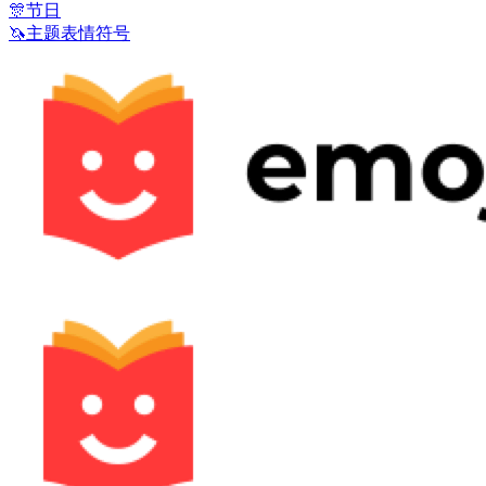
🎊
节日
🦄
主题表情符号