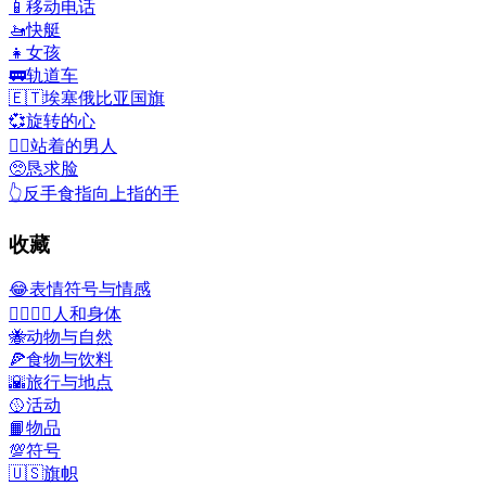
📱
移动电话
🚤
快艇
👧
女孩
🚃
轨道车
🇪🇹
埃塞俄比亚国旗
💞
旋转的心
🧍‍♂️
站着的男人
🥺
恳求脸
👆
反手食指向上指的手
收藏
😂
表情符号与情感
👩‍❤️‍💋‍👨
人和身体
🐝
动物与自然
🍕
食物与饮料
🌇
旅行与地点
🥎
活动
📙
物品
💯
符号
🇺🇸
旗帜