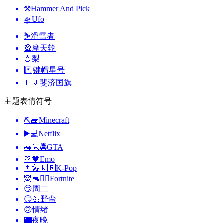
⚒️
Hammer And Pick
🛸
Ufo
⛷️
滑雪者
🎡
摩天轮
🍐
梨
*️⃣
键帽星号
🇫🇯
斐济国旗
主题表情符号
⛏🧱
Minecraft
▶️💻
Netflix
🚗🏃🚔
GTA
🩷🖤
Emo
👨‍🎤🇰🇷
K-Pop
🧝🔫🦹‍♂️
Fortnite
😏
周二
😏💪
野蛮
🙃
情绪
🌃
夜晚