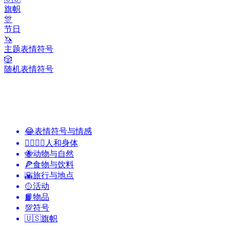
旗帜
🎊
节日
🦄
主题表情符号
🎲
随机表情符号
😂
表情符号与情感
👩‍❤️‍💋‍👨
人和身体
🐝
动物与自然
🍕
食物与饮料
🌇
旅行与地点
🥎
活动
📙
物品
💯
符号
🇺🇸
旗帜