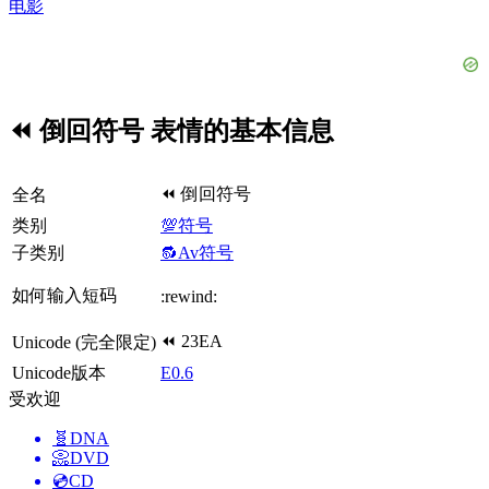
电影
⏪ 倒回符号 表情的基本信息
⏪ 倒回符号
全名
类别
💯符号
子类别
🔂Av符号
如何输入短码
:rewind:
⏪ 23EA
Unicode (完全限定)
Unicode版本
E0.6
受欢迎
🧬
DNA
📀
DVD
💿
CD