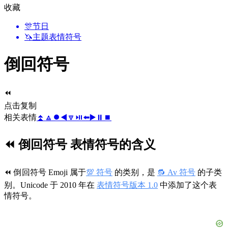
收藏
🎊
节日
🦄
主题表情符号
倒回符号
⏪
点击复制
相关表情
⏫
🔼
⏺️
◀️
🔽
⏯️
⬅️
▶️
⏸️
⏹️
⏪ 倒回符号 表情符号的含义
⏪ 倒回符号 Emoji 属于
💯 符号
的类别，是
🔂 Av 符号
的子类
别。Unicode 于 2010 年在
表情符号版本 1.0
中添加了这个表
情符号。