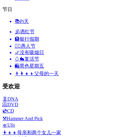
节日
📚
Pi天
🕉
洒红节
🏦
银行假期
🙆‍♂️
愚人节
🚬
没有吸烟日
🥚🐇
复活节
🛍
黑色星期五
👨‍👩‍👧‍👦
父母的一天
受欢迎
🧬
DNA
📀
DVD
💿
CD
⚒️
Hammer And Pick
🛸
Ufo
👩‍👧‍👧
母亲和两个女儿一家