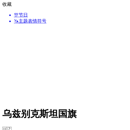
收藏
🎊
节日
🦄
主题表情符号
乌兹别克斯坦国旗
🇺🇿