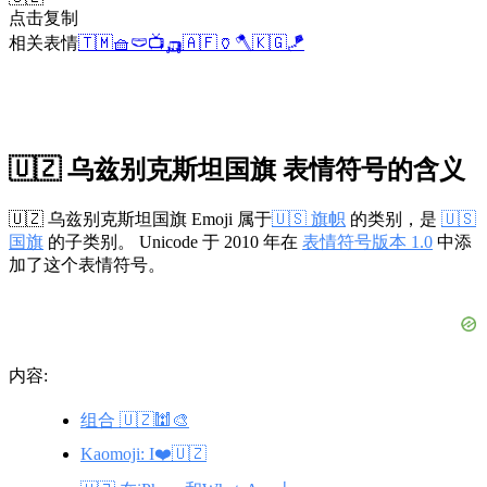
点击复制
相关表情
🇹🇲
🧺
🩲
📺
🛺
🇦🇫
🏺
🪓
🇰🇬
🪁
🇺🇿 乌兹别克斯坦国旗 表情符号的含义
🇺🇿 乌兹别克斯坦国旗 Emoji 属于
🇺🇸 旗帜
的类别，是
🇺🇸
国旗
的子类别。 Unicode 于 2010 年在
表情符号版本 1.0
中添
加了这个表情符号。
内容:
组合 🇺🇿🕍🎨
Kaomoji: I❤️🇺🇿