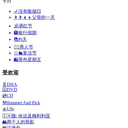
节日
🚬
没有吸烟日
👨‍👩‍👧‍👦
父母的一天
🕉
洒红节
🏦
银行假期
📚
Pi天
🙆‍♂️
愚人节
🥚🐇
复活节
🛍
黑色星期五
受欢迎
🧬
DNA
📀
DVD
💿
CD
⚒️
Hammer And Pick
🛸
Ufo
🇪🇦
旗: 休达及梅利利亚
👥
两个人的剪影
🍔
汉堡包