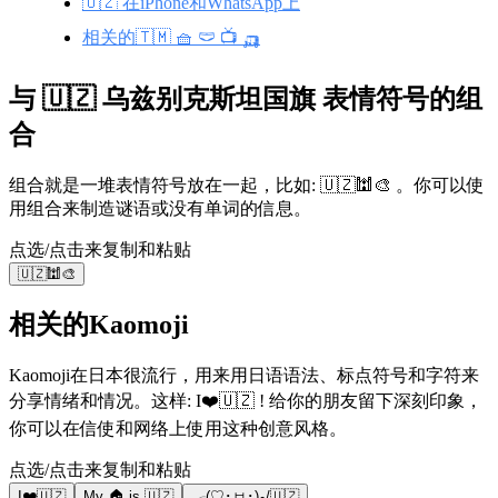
🇺🇿 在iPhone和WhatsApp上
相关的🇹🇲 🧺 🩲 📺 🛺
与 🇺🇿 乌兹别克斯坦国旗 表情符号的组
合
组合就是一堆表情符号放在一起，比如: 🇺🇿🕍🎨 。你可以使
用组合来制造谜语或没有单词的信息。
点选/点击来复制和粘贴
🇺🇿🕍🎨
相关的Kaomoji
Kaomoji在日本很流行，用来用日语语法、标点符号和字符来
分享情绪和情况。这样: I❤️🇺🇿 ! 给你的朋友留下深刻印象，
你可以在信使和网络上使用这种创意风格。
点选/点击来复制和粘贴
I❤️🇺🇿
My 🏠 is 🇺🇿
╭(♡･ㅂ･)و/🇺🇿