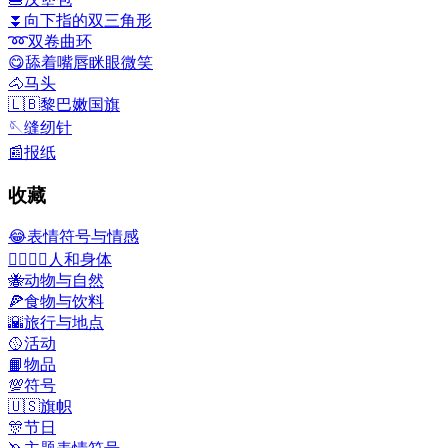
⏬
向下指的双三角形
➿
双卷曲环
😋
舔着嘴唇眯眼微笑
🐴
马头
🇱🇧
黎巴嫩国旗
🪡
缝纫针
📰
报纸
收藏
😂
表情符号与情感
👩‍❤️‍💋‍👨
人和身体
🐝
动物与自然
🍕
食物与饮料
🌇
旅行与地点
🥎
活动
📙
物品
💯
符号
🇺🇸
旗帜
🎊
节日