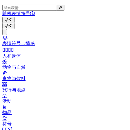
🔎
随机表情符号
🎲
🌙
💡
🌙
💡
😂
表情符号与情感
👩‍❤️‍💋‍👨
人和身体
🐝
动物与自然
🍕
食物与饮料
🌇
旅行与地点
🥎
活动
📙
物品
💯
符号
🇺🇸