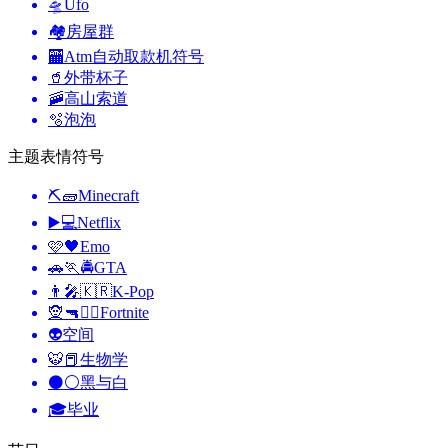
🛸
Ufo
🏘️
房屋群
🏧
Atm自动取款机符号
🥤
外带杯子
🚠
高山索道
🫧
泡泡
主题表情符号
⛏🧱
Minecraft
▶️💻
Netflix
🩷🖤
Emo
🚗🏃🚔
GTA
👨‍🎤🇰🇷
K-Pop
🧝🔫🦹‍♂️
Fortnite
👽
空间
🐯📕
生物学
⚫⚪
黑与白
🎓
毕业