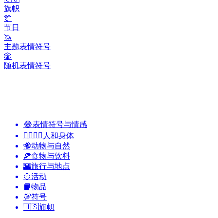
旗帜
🎊
节日
🦄
主题表情符号
🎲
随机表情符号
😂
表情符号与情感
👩‍❤️‍💋‍👨
人和身体
🐝
动物与自然
🍕
食物与饮料
🌇
旅行与地点
🥎
活动
📙
物品
💯
符号
🇺🇸
旗帜