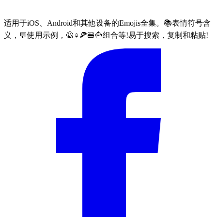
适用于iOS、Android和其他设备的Emojis全集。📚表情符号含
义，💬使用示例，🙅♀🍕🍔🍟组合等!易于搜索，复制和粘贴!