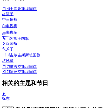
🇹🇲
土库曼斯坦国旗
🧺
篮子
🩲
三角裤
📺
电视机
🛺
嘟嘟车
🇦🇫
阿富汗国旗
🏺
双耳瓶
🪓
斧子
🇰🇬
吉尔吉斯斯坦国旗
🪁
风筝
🇹🇯
塔吉克斯坦国旗
🇰🇿
哈萨克斯坦国旗
相关的主题和节日
🚩
标志