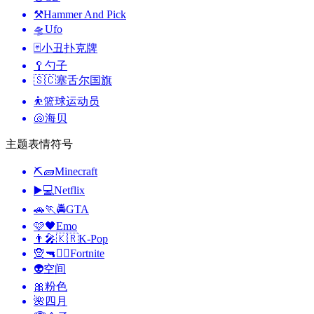
⚒️
Hammer And Pick
🛸
Ufo
🃏
小丑扑克牌
🥄
勺子
🇸🇨
塞舌尔国旗
⛹️
篮球运动员
🐚
海贝
主题表情符号
⛏🧱
Minecraft
▶️💻
Netflix
🚗🏃🚔
GTA
🩷🖤
Emo
👨‍🎤🇰🇷
K-Pop
🧝🔫🦹‍♂️
Fortnite
👽
空间
🎀
粉色
🌺
四月