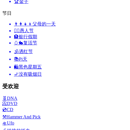
🏆
金子
节日
👨‍👩‍👧‍👦
父母的一天
🙆‍♂️
愚人节
🏦
银行假期
🥚🐇
复活节
🕉
洒红节
📚
Pi天
🛍
黑色星期五
🚬
没有吸烟日
受欢迎
🧬
DNA
📀
DVD
💿
CD
⚒️
Hammer And Pick
🛸
Ufo