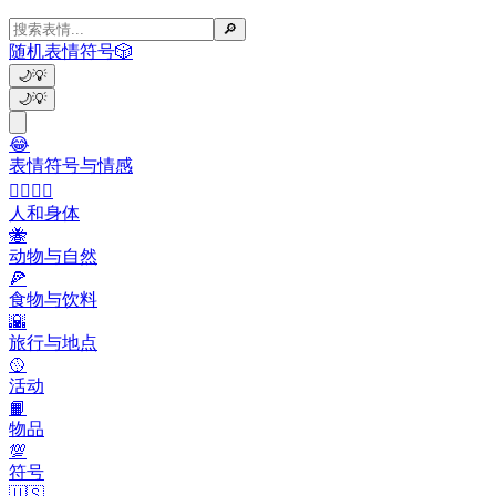
🔎
随机表情符号
🎲
🌙
💡
🌙
💡
😂
表情符号与情感
👩‍❤️‍💋‍👨
人和身体
🐝
动物与自然
🍕
食物与饮料
🌇
旅行与地点
🥎
活动
📙
物品
💯
符号
🇺🇸