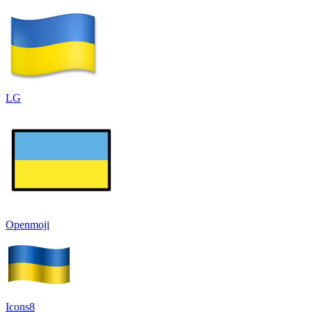
LG
Openmoji
Icons8