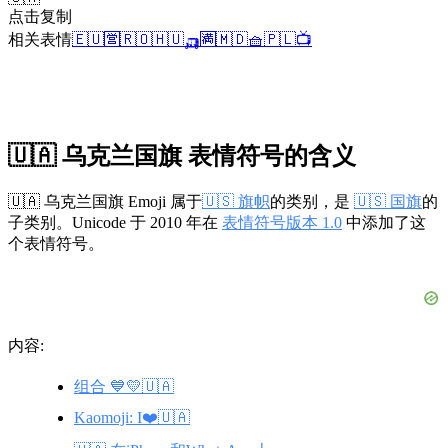
点击复制
相关表情
🇪🇺
🈺
🇷🇴
🇭🇺
🛺
🈵
🇲🇩
🧺
🇵🇱
📺
🇺🇦 乌克兰国旗 表情符号的含义
🇺🇦 乌克兰国旗 Emoji 属于
🇺🇸 旗帜
的类别，是
🇺🇸 国旗
的
子类别。Unicode 于 2010 年在
表情符号版本 1.0
中添加了这
个表情符号。
内容:
组合 💙💛🇺🇦
Kaomoji: I❤️🇺🇦