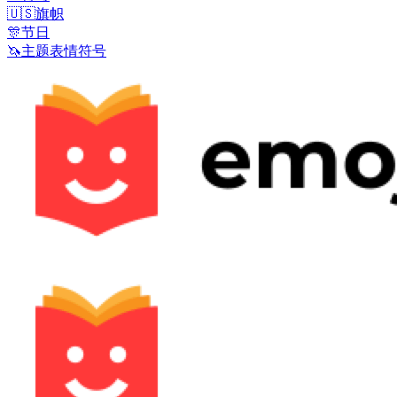
🇺🇸
旗帜
🎊
节日
🦄
主题表情符号