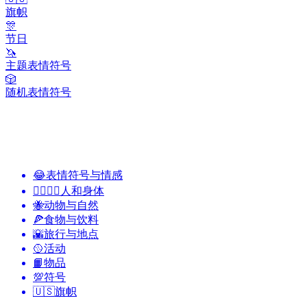
旗帜
🎊
节日
🦄
主题表情符号
🎲
随机表情符号
😂
表情符号与情感
👩‍❤️‍💋‍👨
人和身体
🐝
动物与自然
🍕
食物与饮料
🌇
旅行与地点
🥎
活动
📙
物品
💯
符号
🇺🇸
旗帜