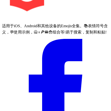
适用于iOS、Android和其他设备的Emojis全集。📚表情符号含
义，💬使用示例，🙅♀🍕🍔🍟组合等!易于搜索，复制和粘贴!