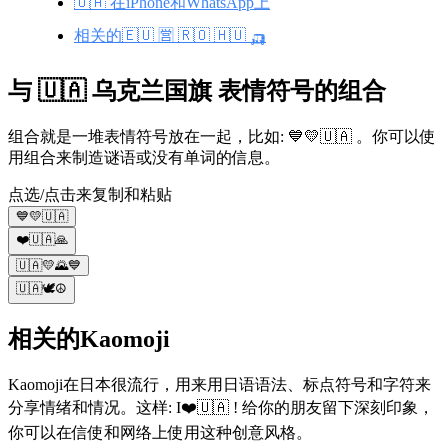
🇺🇦 在iPhone和WhatsApp上
相关的🇪🇺 🈺 🇷🇴 🇭🇺 🛺
与 🇺🇦 乌克兰国旗 表情符号的组合
组合就是一堆表情符号放在一起，比如: 💙💛🇺🇦 。你可以使
用组合来制造谜语或没有单词的信息。
点选/点击来复制和粘贴
💙💛🇺🇦
❤️🇺🇦🙏
🇺🇦💛🌄💙
🇺🇦🕊☮️
相关的Kaomoji
Kaomoji在日本很流行，用来用日语语法、标点符号和字符来
分享情绪和情况。这样: I❤️🇺🇦 ! 给你的朋友留下深刻印象，
你可以在信使和网络上使用这种创意风格。