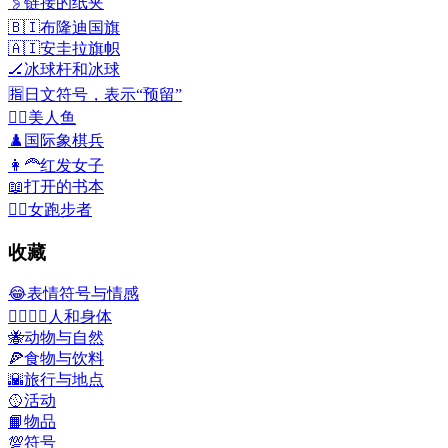
🖇️
链接的纸夹
🇧🇮
布隆迪国旗
🇦🇮
安圭拉旗帜
🏒
冰球杆和冰球
🈯
日文符号，表示“预留”
🧜‍♀️
美人鱼
♟️
国际象棋兵
👩‍🦰
红发女子
📖
打开的书本
🏃‍♀️
女跑步者
收藏
😂
表情符号与情感
👩‍❤️‍💋‍👨
人和身体
🐝
动物与自然
🍕
食物与饮料
🌇
旅行与地点
🥎
活动
📙
物品
💯
符号