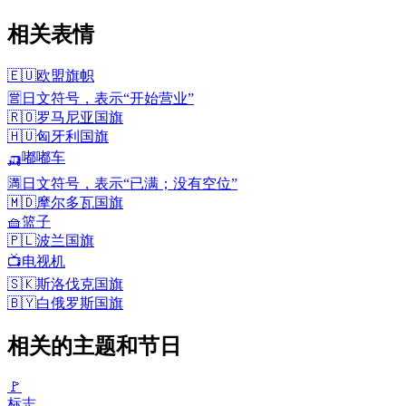
相关表情
🇪🇺
欧盟旗帜
🈺
日文符号，表示“开始营业”
🇷🇴
罗马尼亚国旗
🇭🇺
匈牙利国旗
🛺
嘟嘟车
🈵
日文符号，表示“已满；没有空位”
🇲🇩
摩尔多瓦国旗
🧺
篮子
🇵🇱
波兰国旗
📺
电视机
🇸🇰
斯洛伐克国旗
🇧🇾
白俄罗斯国旗
相关的主题和节日
🚩
标志