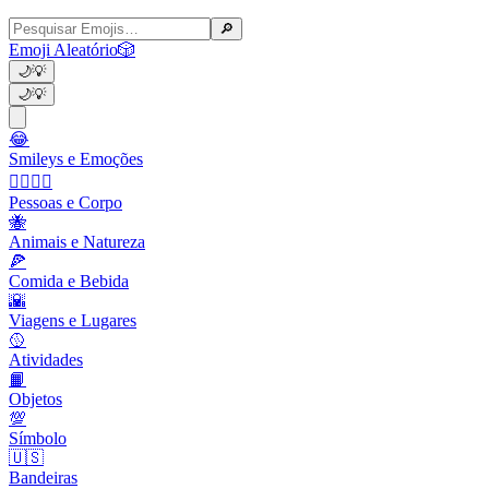
🔎
Emoji Aleatório
🎲
🌙
💡
🌙
💡
😂
Smileys e Emoções
👩‍❤️‍💋‍👨
Pessoas e Corpo
🐝
Animais e Natureza
🍕
Comida e Bebida
🌇
Viagens e Lugares
🥎
Atividades
📙
Objetos
💯
Símbolo
🇺🇸
Bandeiras