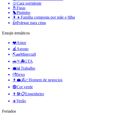
☺️
Cara sorridente
🤞
Figas
🐤
Pintinho
👩‍👧
Família composta por mãe e filha
👍
Polegar para cima
Emojis temáticos
❤️
Amor
🍎
Agosto
⛏🧱
Minecraft
🚗🏃🚔
GTA
💼📊
Trabalho
💏
Sexo
👨‍💼💰📈
Homem de negocios
🟢
Cor verde
👨🛠📋
Engenheiro
☀️
Verão
Feriados