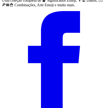
Uma coleção completa de 📙 Significados Emoji, 👨‍💻 Dados, 🙅‍♀️
🍕🍔🍟 Combinações, Arte Emoji e muito mais.