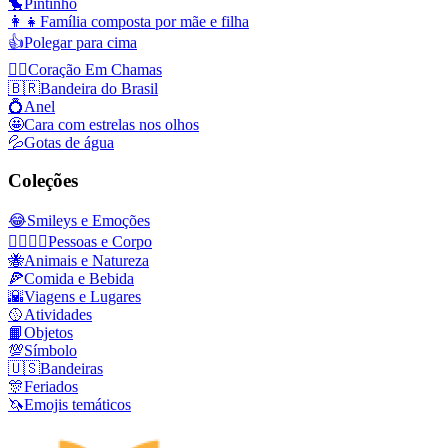
🐤
Pintinho
👩‍👧
Família composta por mãe e filha
👍
Polegar para cima
❤️‍🔥
Coração Em Chamas
🇧🇷
Bandeira do Brasil
💍
Anel
🤩
Cara com estrelas nos olhos
💦
Gotas de água
Coleções
😂
Smileys e Emoções
👩‍❤️‍💋‍👨
Pessoas e Corpo
🐝
Animais e Natureza
🍕
Comida e Bebida
🌇
Viagens e Lugares
🥎
Atividades
📙
Objetos
💯
Símbolo
🇺🇸
Bandeiras
🎊
Feriados
🦄
Emojis temáticos