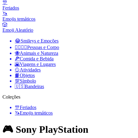
🎊
Feriados
🦄
Emojis temáticos
🎲
Emoji Aleatório
😂
Smileys e Emoções
👩‍❤️‍💋‍👨
Pessoas e Corpo
🐝
Animais e Natureza
🍕
Comida e Bebida
🌇
Viagens e Lugares
🥎
Atividades
📙
Objetos
💯
Símbolo
🇺🇸
Bandeiras
Coleções
🎊
Feriados
🦄
Emojis temáticos
🎮 Sony PlayStation