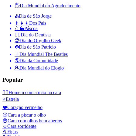
🖐
Dia Mundial do Agradecimento
⛪️
Dia de São Jorge
👨‍👧‍👦
Dos Pais
🥚🐇
Páscoa
👨‍⚕️
Dia do Dentista
🤓
Dia do Orgulho Geek
☘️
Día de São Patrício
🎸
Dia Mundial The Beatles
🌎
Dia da Comunidade
💁
Dia Mundial do Elogio
Popular
🤦‍♂️
Homem com a mão na cara
⭐
Estrela
❤️
Coração vermelho
😉
Cara a piscar o olho
😳
Cara com olhos bem abertos
☺️
Cara sorridente
🤞
Figas