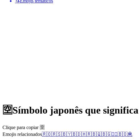
🦄
Emojis temáticos
🈳
Símbolo japonês que significa
Clique para copiar 🈳
Emojis relacionados
🇷🇴
🇷🇸
🇧🇾
🇧🇩
🇭🇷
🇧🇶
🇧🇬
🧗‍♂️
🇧🇴
🦧