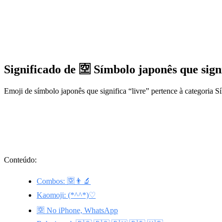
Significado de 🈳 Símbolo japonês que sign
Emoji de símbolo japonês que significa “livre” pertence à categoria 
Conteúdo:
Combos: 🈳👨‍🔬
Kaomoji: (*^^*)♡
🈳 No iPhone, WhatsApp