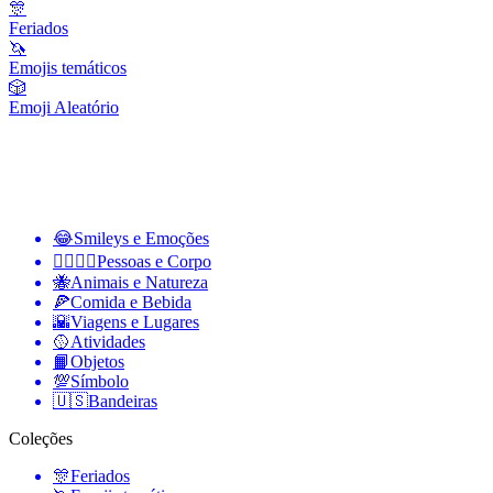
🎊
Feriados
🦄
Emojis temáticos
🎲
Emoji Aleatório
😂
Smileys e Emoções
👩‍❤️‍💋‍👨
Pessoas e Corpo
🐝
Animais e Natureza
🍕
Comida e Bebida
🌇
Viagens e Lugares
🥎
Atividades
📙
Objetos
💯
Símbolo
🇺🇸
Bandeiras
Coleções
🎊
Feriados