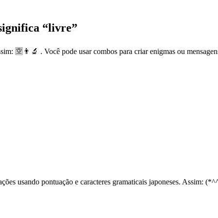
gnifica “livre”
sim: 🈳👨‍🔬 . Você pode usar combos para criar enigmas ou mensagen
ções usando pontuação e caracteres gramaticais japoneses. Assim: (*^