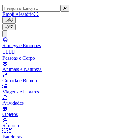
🔎
Emoji Aleatório
🎲
🌙
💡
🌙
💡
😂
Smileys e Emoções
👩‍❤️‍💋‍👨
Pessoas e Corpo
🐝
Animais e Natureza
🍕
Comida e Bebida
🌇
Viagens e Lugares
🥎
Atividades
📙
Objetos
💯
Símbolo
🇺🇸
Bandeiras