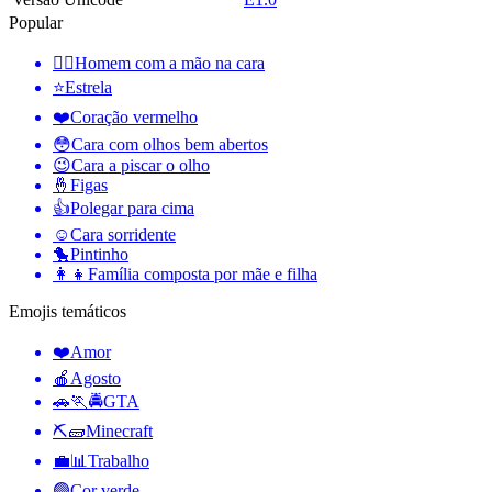
Popular
🤦‍♂️
Homem com a mão na cara
⭐
Estrela
❤️
Coração vermelho
😳
Cara com olhos bem abertos
😉
Cara a piscar o olho
🤞
Figas
👍
Polegar para cima
☺️
Cara sorridente
🐤
Pintinho
👩‍👧
Família composta por mãe e filha
Emojis temáticos
❤️
Amor
🍎
Agosto
🚗🏃🚔
GTA
⛏🧱
Minecraft
💼📊
Trabalho
🟢
Cor verde