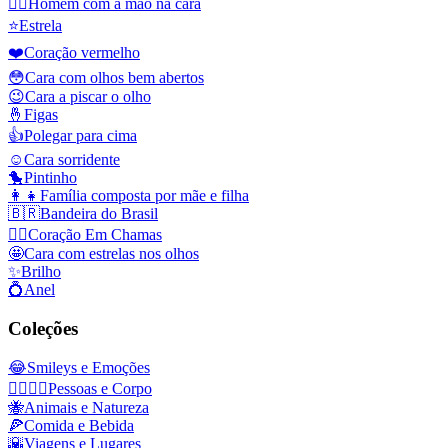
🤦‍♂️
Homem com a mão na cara
⭐
Estrela
❤️
Coração vermelho
😳
Cara com olhos bem abertos
😉
Cara a piscar o olho
🤞
Figas
👍
Polegar para cima
☺️
Cara sorridente
🐤
Pintinho
👩‍👧
Família composta por mãe e filha
🇧🇷
Bandeira do Brasil
❤️‍🔥
Coração Em Chamas
🤩
Cara com estrelas nos olhos
✨
Brilho
💍
Anel
Coleções
😂
Smileys e Emoções
👩‍❤️‍💋‍👨
Pessoas e Corpo
🐝
Animais e Natureza
🍕
Comida e Bebida
🌇
Viagens e Lugares