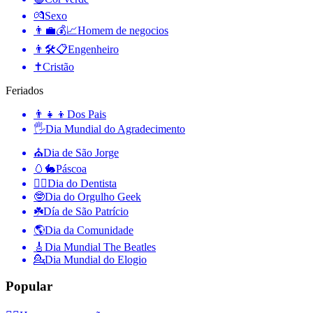
💏
Sexo
👨‍💼💰📈
Homem de negocios
👨🛠📋
Engenheiro
✝️
Cristão
Feriados
👨‍👧‍👦
Dos Pais
🖐
Dia Mundial do Agradecimento
⛪️
Dia de São Jorge
🥚🐇
Páscoa
👨‍⚕️
Dia do Dentista
🤓
Dia do Orgulho Geek
☘️
Día de São Patrício
🌎
Dia da Comunidade
🎸
Dia Mundial The Beatles
💁
Dia Mundial do Elogio
Popular