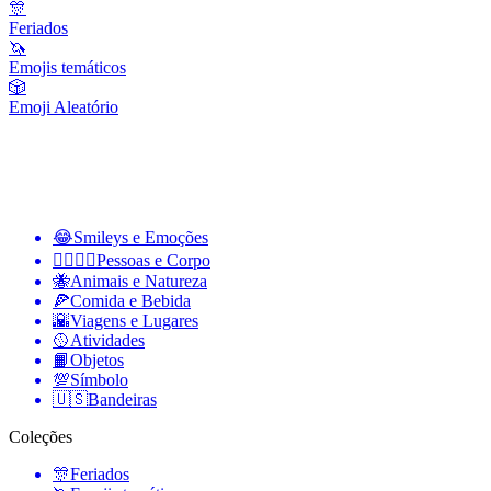
🎊
Feriados
🦄
Emojis temáticos
🎲
Emoji Aleatório
😂
Smileys e Emoções
👩‍❤️‍💋‍👨
Pessoas e Corpo
🐝
Animais e Natureza
🍕
Comida e Bebida
🌇
Viagens e Lugares
🥎
Atividades
📙
Objetos
💯
Símbolo
🇺🇸
Bandeiras
Coleções
🎊
Feriados