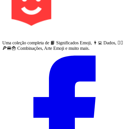
Uma coleção completa de 📙 Significados Emoji, 👨‍💻 Dados, 🙅‍♀️
🍕🍔🍟 Combinações, Arte Emoji e muito mais.