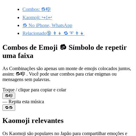
Combos: 🔂🎼
Kaomoji: ↪️1↩️
🔂 No iPhone, WhatsApp
Relacionado🔞 👨‍👦 🔁 ➰ 👨‍👧
Combos de Emoji 🔂 Símbolo de repetir
uma faixa
As Combinações são apenas um monte de emojis colocados juntos,
assim: 🔂🎼 . Você pode usar combos para criar enigmas ou
mensagens sem palavras.
Toque / clique para copiar e colar
🔂🎼
— Repita esta música
🔁🔂
Kaomoji relevantes
Os Kaomoji são populares no Japão para compartilhar emoções e