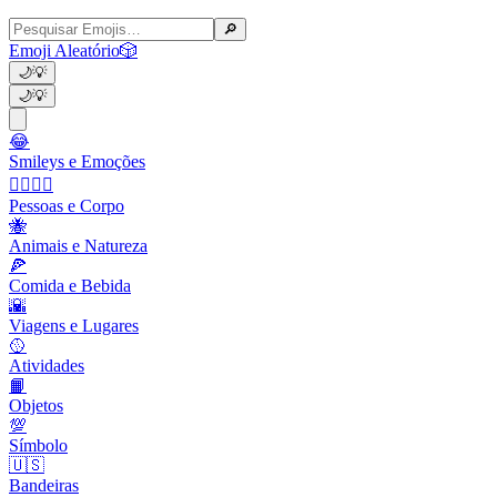
🔎
Emoji Aleatório
🎲
🌙
💡
🌙
💡
😂
Smileys e Emoções
👩‍❤️‍💋‍👨
Pessoas e Corpo
🐝
Animais e Natureza
🍕
Comida e Bebida
🌇
Viagens e Lugares
🥎
Atividades
📙
Objetos
💯
Símbolo
🇺🇸
Bandeiras