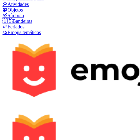
🥎
Atividades
📙
Objetos
💯
Símbolo
🇺🇸
Bandeiras
🎊
Feriados
🦄
Emojis temáticos