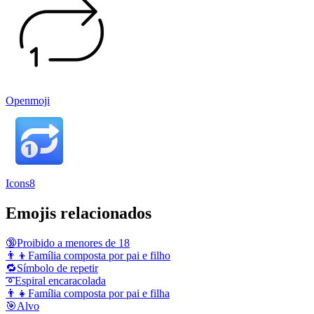
Openmoji
Icons8
Emojis relacionados
🔞
Proibido a menores de 18
👨‍👦
Família composta por pai e filho
🔁
Símbolo de repetir
➰
Espiral encaracolada
👨‍👧
Família composta por pai e filha
🎯
Alvo