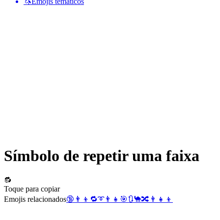
🦄
Emojis temáticos
Símbolo de repetir uma faixa
🔂
Toque para copiar
Emojis relacionados
🔞
👨‍👦
🔁
➰
👨‍👧
🎯
🔃
🐪
🔀
👨‍👧‍👦