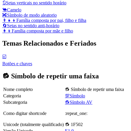
🔃
Setas verticais no sentido horário
🐪
Camelo
🔀
Símbolo de modo aleatorio
👨‍👧‍👦
Família composta por pai, filho e filha
🔄
Setas no sentido anti-horário
👩‍👦
Família composta por mãe e filho
Temas Relacionados e Feriados
☑️
Botões e chaves
🔂 Símbolo de repetir uma faixa
Nome completo
🔂 Símbolo de repetir uma faixa
Categoria
💯Símbolo
Subcategoria
🔂Símbolo AV
Como digitar shortcode
:repeat_one:
Unicode (totalmente qualificado)
🔂 1F502
Versão Unicode
E1.0