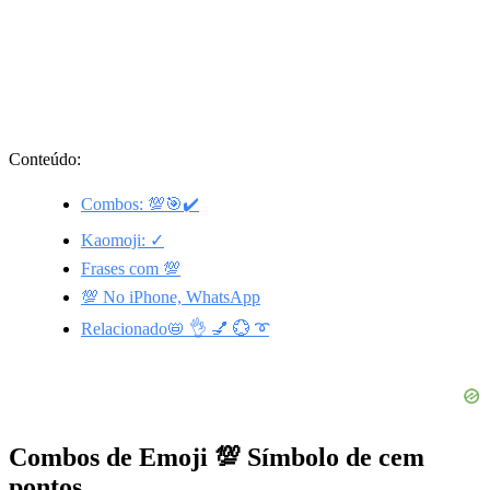
Conteúdo:
Combos: 💯🎯✔️
Kaomoji: ✓
Frases com 💯
💯 No iPhone, WhatsApp
Relacionado📛 👌 💅 💮 ➰
Combos de Emoji 💯 Símbolo de cem
pontos