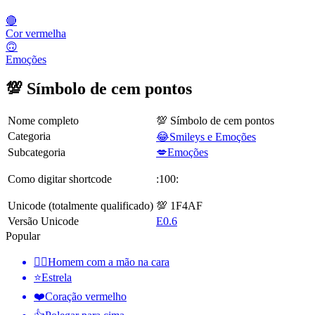
🔴
Cor vermelha
🙃
Emoções
💯 Símbolo de cem pontos
Nome completo
💯 Símbolo de cem pontos
Categoria
😂Smileys e Emoções
Subcategoria
💋Emoções
Como digitar shortcode
:100:
Unicode (totalmente qualificado)
💯 1F4AF
Versão Unicode
E0.6
Popular
🤦‍♂️
Homem com a mão na cara
⭐
Estrela
❤️
Coração vermelho