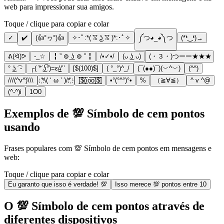
web para impressionar sua amigos.
Toque / clique para copiar e colar
✓
✔️
(👍°ヮ°)👍
✧･ﾟ:*( ͡ꈍ ͜ʖ̫ ͡ꈍ )*:･ﾟ✧
༼つ◕_◕༽つ
(*❛‿❛)→
ᕕ(ᐛ)ᕗ
-_☆
╏ ” ⊚ ͟ʖ ⊚ ” ╏
/•✓•/
(ᴗ ͜ʖ ᴗ)
(・３・)つーー★★★
° ͜ʖ ͡ -
┌( ͝° ͜ʖ͡°)=ε/̵͇/’’
[$(100)$]
( °_°)^_/
(¯(●●)¯)(︶^︶)
(^^)
///(^v^)\\\
҉*\( ‘ ω ’ )/*҉
[̲̅$̲̅(̲̅ιο̲̅̅ο̲̅̅)̲̅$̲̅]
•°(°^°)°•
%
（≧∀≦）
^ v ^@
(^-^)i
1O0
Exemplos de 💯 Símbolo de cem pontos
usando
Frases populares com 💯 Símbolo de cem pontos em mensagens e
web:
Toque / clique para copiar e colar
Eu garanto que isso é verdade! 💯
Isso merece 💯 pontos entre 10
O 💯 Símbolo de cem pontos através de
diferentes dispositivos