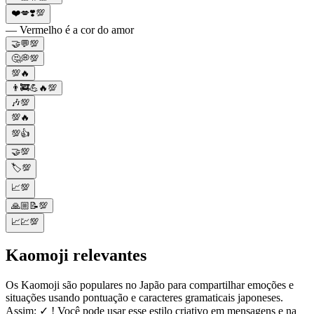
❤️💋❣️💯
— Vermelho é a cor do amor
🤝💬💯
🤔💭💯
💯🔥
👨‍🚒💪🔥💯
🎶💯
💯🔥
💯👍
🤝💯
🏷️💯
📈💯
🙏🏼📝💯
📈💹💯
Kaomoji relevantes
Os Kaomoji são populares no Japão para compartilhar emoções e
situações usando pontuação e caracteres gramaticais japoneses.
Assim: ✓ ! Você pode usar esse estilo criativo em mensagens e na