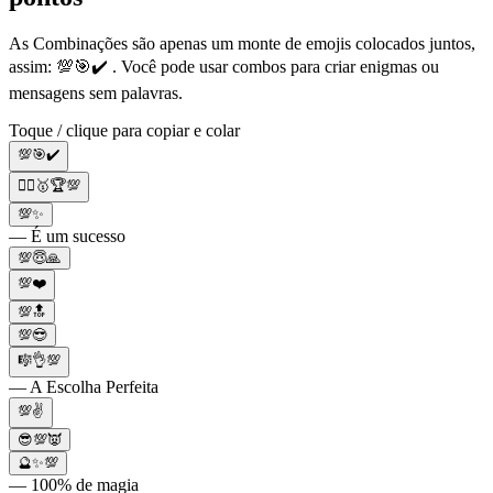
As Combinações são apenas um monte de emojis colocados juntos,
assim: 💯🎯✔️ . Você pode usar combos para criar enigmas ou
mensagens sem palavras.
Toque / clique para copiar e colar
💯🎯✔️
🤸‍♀️🥇🏆💯
💯✨
— É um sucesso
💯😇🙏
💯❤️
💯🔝
💯😎
🎼👌💯
— A Escolha Perfeita
💯✌️
😎💯👿
🔮✨💯
— 100% de magia