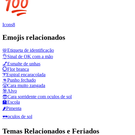
Icons8
Emojis relacionados
📛
Etiqueta de identificação
👌
Sinal de OK com a mão
💅
Esmalte de unhas
💮
Flor branca
➰
Espiral encaracolada
👊
Punho fechado
😤
Cara muito zangada
🎯
Alvo
😎
Cara sorridente com oculos de sol
🏫
Escola
🌶️
Pimenta
🕶️
oculos de sol
Temas Relacionados e Feriados