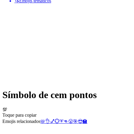
🦄
Emojis temáticos
Símbolo de cem pontos
💯
Toque para copiar
Emojis relacionados
📛
👌
💅
💮
➰
👊
😤
🎯
😎
🏫