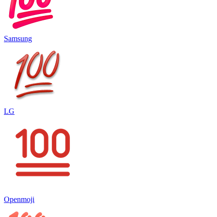
Samsung
LG
Openmoji