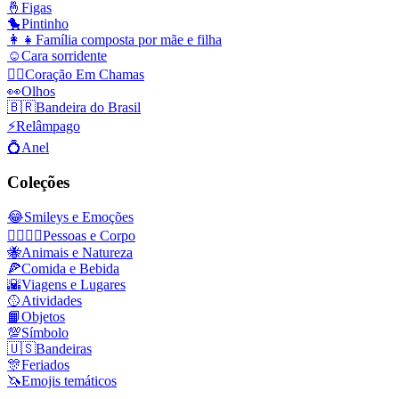
🤞
Figas
🐤
Pintinho
👩‍👧
Família composta por mãe e filha
☺️
Cara sorridente
❤️‍🔥
Coração Em Chamas
👀
Olhos
🇧🇷
Bandeira do Brasil
⚡
Relâmpago
💍
Anel
Coleções
😂
Smileys e Emoções
👩‍❤️‍💋‍👨
Pessoas e Corpo
🐝
Animais e Natureza
🍕
Comida e Bebida
🌇
Viagens e Lugares
🥎
Atividades
📙
Objetos
💯
Símbolo
🇺🇸
Bandeiras
🎊
Feriados
🦄
Emojis temáticos