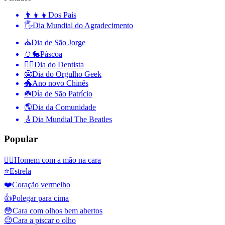
👨‍👧‍👦
Dos Pais
🖐
Dia Mundial do Agradecimento
⛪️
Dia de São Jorge
🥚🐇
Páscoa
👨‍⚕️
Dia do Dentista
🤓
Dia do Orgulho Geek
🐲
Ano novo Chinês
☘️
Día de São Patrício
🌎
Dia da Comunidade
🎸
Dia Mundial The Beatles
Popular
🤦‍♂️
Homem com a mão na cara
⭐
Estrela
❤️
Coração vermelho
👍
Polegar para cima
😳
Cara com olhos bem abertos
😉
Cara a piscar o olho