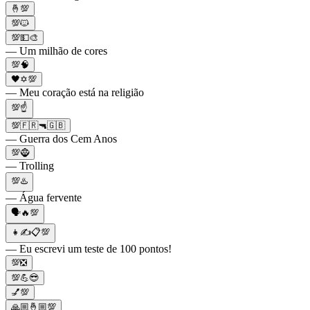
🤞💯
💯🐱
💯💵🎨
— Um milhão de cores
💯🧠
🖤✡️💯
— Meu coração está na religião
💯☝
💯🇫🇷🔫🇬🇧
— Guerra dos Cem Anos
💯🧌
— Trolling
💯♨️
— Água fervente
🗣🔥💯
👧✍📋💯
— Eu escrevi um teste de 100 pontos!
💯❎
💯💪😎
💅💯
🙏🏼🤞🏼💯