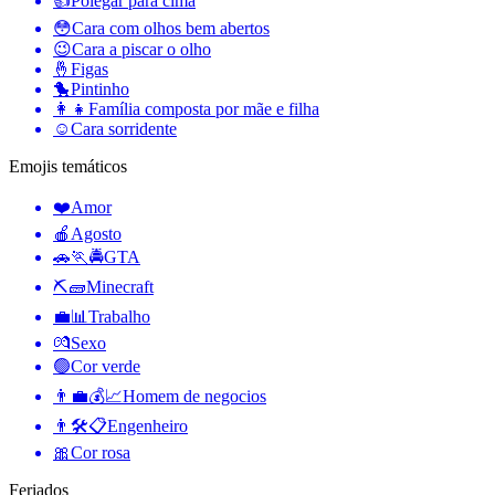
👍
Polegar para cima
😳
Cara com olhos bem abertos
😉
Cara a piscar o olho
🤞
Figas
🐤
Pintinho
👩‍👧
Família composta por mãe e filha
☺️
Cara sorridente
Emojis temáticos
❤️
Amor
🍎
Agosto
🚗🏃🚔
GTA
⛏🧱
Minecraft
💼📊
Trabalho
💏
Sexo
🟢
Cor verde
👨‍💼💰📈
Homem de negocios
👨🛠📋
Engenheiro
🎀
Cor rosa
Feriados