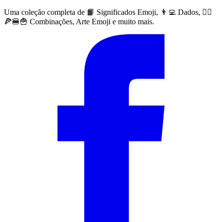
Uma coleção completa de 📙 Significados Emoji, 👨‍💻 Dados, 🙅‍♀️
🍕🍔🍟 Combinações, Arte Emoji e muito mais.