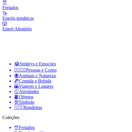
🎊
Feriados
🦄
Emojis temáticos
🎲
Emoji Aleatório
😂
Smileys e Emoções
👩‍❤️‍💋‍👨
Pessoas e Corpo
🐝
Animais e Natureza
🍕
Comida e Bebida
🌇
Viagens e Lugares
🥎
Atividades
📙
Objetos
💯
Símbolo
🇺🇸
Bandeiras
Coleções
🎊
Feriados