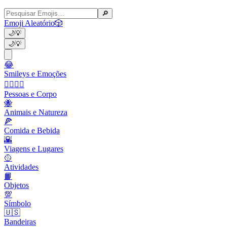
🔎
Emoji Aleatório
🎲
🌙
💡
🌙
💡
😂
Smileys e Emoções
👩‍❤️‍💋‍👨
Pessoas e Corpo
🐝
Animais e Natureza
🍕
Comida e Bebida
🌇
Viagens e Lugares
🥎
Atividades
📙
Objetos
💯
Símbolo
🇺🇸
Bandeiras