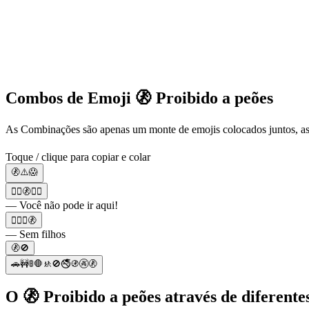
Combos de Emoji 🚷 Proibido a peões
As Combinações são apenas um monte de emojis colocados juntos, as
Toque / clique para copiar e colar
🚷⚠️😱
🚶‍♀️🚷🚶‍♂️
— Você não pode ir aqui!
🙆🏻‍♂️🚷
— Sem filhos
🚷🚫
🚗🚧🚦🛑🚸🚫🚭🚯🚱🚷
O 🚷 Proibido a peões através de diferentes