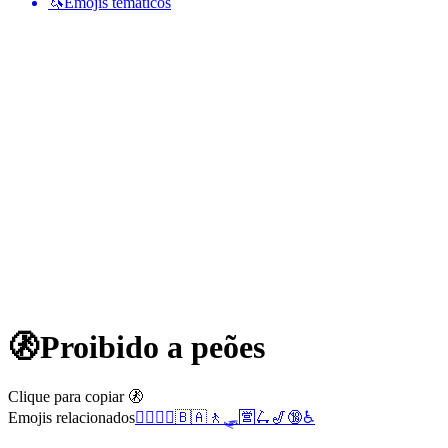
🦄
Emojis temáticos
🚷
Proibido a peões
Clique para copiar 🚷
Emojis relacionados
🚶‍♂️
🚶‍♀️
🇧🇦
🚶
🛷
🈺
🛴
🎷
🔞
♿