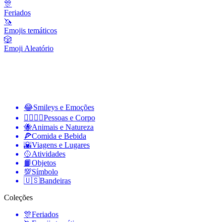
🎊
Feriados
🦄
Emojis temáticos
🎲
Emoji Aleatório
😂
Smileys e Emoções
👩‍❤️‍💋‍👨
Pessoas e Corpo
🐝
Animais e Natureza
🍕
Comida e Bebida
🌇
Viagens e Lugares
🥎
Atividades
📙
Objetos
💯
Símbolo
🇺🇸
Bandeiras
Coleções
🎊
Feriados