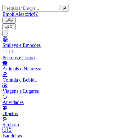
🔎
Emoji Aleatório
🎲
🌙
💡
🌙
💡
😂
Smileys e Emoções
👩‍❤️‍💋‍👨
Pessoas e Corpo
🐝
Animais e Natureza
🍕
Comida e Bebida
🌇
Viagens e Lugares
🥎
Atividades
📙
Objetos
💯
Símbolo
🇺🇸
Bandeiras