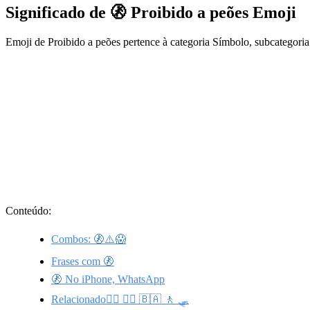
Significado de 🚷 Proibido a peões Emoji
Emoji de Proibido a peões pertence à categoria Símbolo, subcategori
Conteúdo:
Combos: 🚷⚠️😱
Frases com 🚷
🚷 No iPhone, WhatsApp
Relacionado🚶‍♂️ 🚶‍♀️ 🇧🇦 🚶 🛷