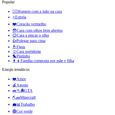
Popular
🤦‍♂️
Homem com a mão na cara
⭐
Estrela
❤️
Coração vermelho
😳
Cara com olhos bem abertos
😉
Cara a piscar o olho
👍
Polegar para cima
🤞
Figas
☺️
Cara sorridente
🐤
Pintinho
👩‍👧
Família composta por mãe e filha
Emojis temáticos
❤️
Amor
🍎
Agosto
🚗🏃🚔
GTA
⛏🧱
Minecraft
💼📊
Trabalho
🟢
Cor verde