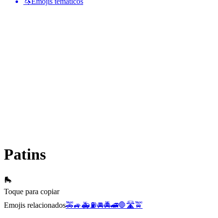
🦄
Emojis temáticos
Patins
🛼
Toque para copiar
Emojis relacionados
🚕
🚙
🚑
⛽
🚘
🚔
🚄
🛑
🛣️
🚖