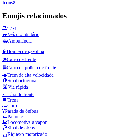
Icons8
Emojis relacionados
🚕
Táxi
🚙
Veículo utilitário
🚑
Ambulância
⛽
Bomba de gasolina
🚘
Carro de frente
🚔
Carro da polícia de frente
🚄
Trem de alta velocidade
🛑
Sinal octogonal
🛣️
Via rápida
🚖
Táxi de frente
🚆
Trem
🚗
Carro
🚏
Parada de ônibus
🛴
Patinete
🚂
Locomotiva a vapor
🚧
Sinal de obras
🛺
Riquexo motorizado