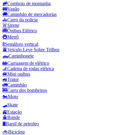
🚞
Comboio de montanha
🚃
Vagão
🚚
Caminhão de mercadorias
🚓
Carro da polícia
🚨
Sirene
🚎
Ônibus Elétrico
🚇
Metrô
🚦
Semáforo vertical
🚈
Veiculo Leve Sobre Trilhos
🛻
Caminhonete
🚋
Carruagem de elétrico
🦼
Cadeira de rodas elétrica
🚐
Mini onibus
🚜
Trator
🚛
Caminhão
🚒
Carro dos bombeiros
🏍️
Moto
🛹
Skate
🚉
Estação
🚊
Bonde
🛢️
Barril de petroleo
🚲
Bicicleta