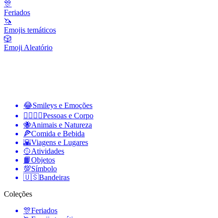
🎊
Feriados
🦄
Emojis temáticos
🎲
Emoji Aleatório
😂
Smileys e Emoções
👩‍❤️‍💋‍👨
Pessoas e Corpo
🐝
Animais e Natureza
🍕
Comida e Bebida
🌇
Viagens e Lugares
🥎
Atividades
📙
Objetos
💯
Símbolo
🇺🇸
Bandeiras
Coleções
🎊
Feriados