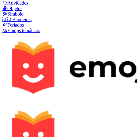
🥎
Atividades
📙
Objetos
💯
Símbolo
🇺🇸
Bandeiras
🎊
Feriados
🦄
Emojis temáticos