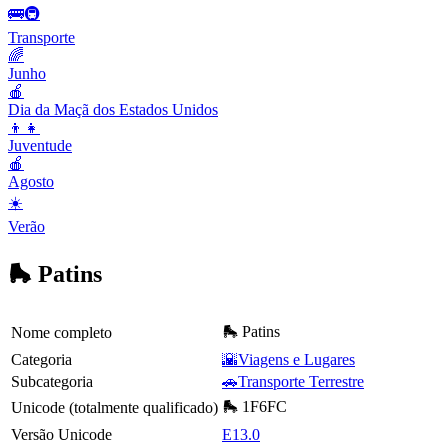
🚌🚇
Transporte
🌈
Junho
🍎
Dia da Maçã dos Estados Unidos
👦👧
Juventude
🍎
Agosto
☀️
Verão
🛼 Patins
🛼 Patins
Nome completo
Categoria
🌇Viagens e Lugares
Subcategoria
🚗Transporte Terrestre
🛼 1F6FC
Unicode (totalmente qualificado)
Versão Unicode
E13.0