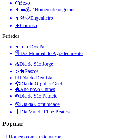
💏
Sexo
👨‍💼💰📈
Homem de negocios
👨🛠📋
Engenheiro
🎀
Cor rosa
Feriados
👨‍👧‍👦
Dos Pais
🖐
Dia Mundial do Agradecimento
⛪️
Dia de São Jorge
🥚🐇
Páscoa
👨‍⚕️
Dia do Dentista
🤓
Dia do Orgulho Geek
🐲
Ano novo Chinês
☘️
Día de São Patrício
🌎
Dia da Comunidade
🎸
Dia Mundial The Beatles
Popular
🤦‍♂️
Homem com a mão na cara