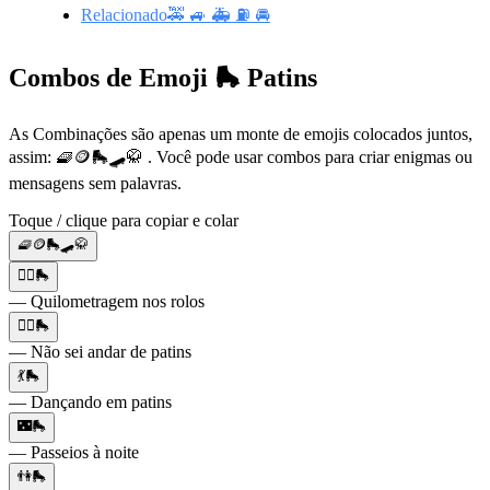
Relacionado🚕 🚙 🚑 ⛽ 🚘
Combos de Emoji 🛼 Patins
As Combinações são apenas um monte de emojis colocados juntos,
assim: 🧇🪙🛼🛹🥋 . Você pode usar combos para criar enigmas ou
mensagens sem palavras.
Toque / clique para copiar e colar
🧇🪙🛼🛹🥋
🏃‍♂️🛼
— Quilometragem nos rolos
🙅‍♂️🛼
— Não sei andar de patins
💃🛼
— Dançando em patins
🌃🛼
— Passeios à noite
👫🛼