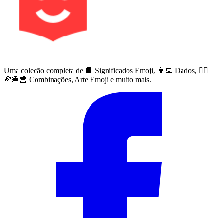
Uma coleção completa de 📙 Significados Emoji, 👨‍💻 Dados, 🙅‍♀️
🍕🍔🍟 Combinações, Arte Emoji e muito mais.