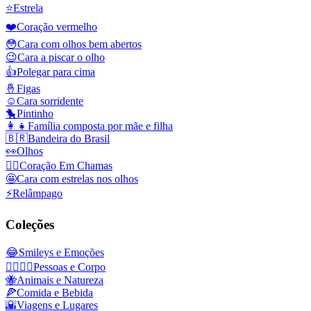
⭐
Estrela
❤️
Coração vermelho
😳
Cara com olhos bem abertos
😉
Cara a piscar o olho
👍
Polegar para cima
🤞
Figas
☺️
Cara sorridente
🐤
Pintinho
👩‍👧
Família composta por mãe e filha
🇧🇷
Bandeira do Brasil
👀
Olhos
❤️‍🔥
Coração Em Chamas
🤩
Cara com estrelas nos olhos
⚡
Relâmpago
Coleções
😂
Smileys e Emoções
👩‍❤️‍💋‍👨
Pessoas e Corpo
🐝
Animais e Natureza
🍕
Comida e Bebida
🌇
Viagens e Lugares