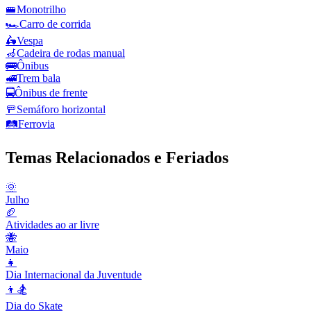
🚝
Monotrilho
🏎️
Carro de corrida
🛵
Vespa
🦽
Cadeira de rodas manual
🚌
Ônibus
🚅
Trem bala
🚍
Ônibus de frente
🚥
Semáforo horizontal
🛤️
Ferrovia
Temas Relacionados e Feriados
🌞
Julho
🏈
Atividades ao ar livre
🐝
Maio
👧
Dia Internacional da Juventude
👦🏂
Dia do Skate