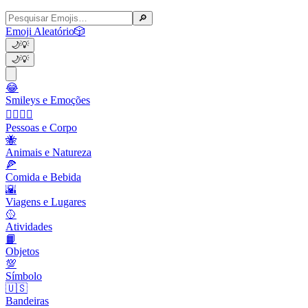
🔎
Emoji Aleatório
🎲
🌙
💡
🌙
💡
😂
Smileys e Emoções
👩‍❤️‍💋‍👨
Pessoas e Corpo
🐝
Animais e Natureza
🍕
Comida e Bebida
🌇
Viagens e Lugares
🥎
Atividades
📙
Objetos
💯
Símbolo
🇺🇸
Bandeiras