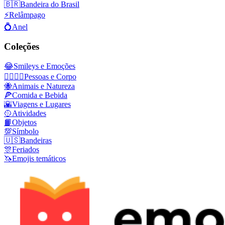
🇧🇷
Bandeira do Brasil
⚡
Relâmpago
💍
Anel
Coleções
😂
Smileys e Emoções
👩‍❤️‍💋‍👨
Pessoas e Corpo
🐝
Animais e Natureza
🍕
Comida e Bebida
🌇
Viagens e Lugares
🥎
Atividades
📙
Objetos
💯
Símbolo
🇺🇸
Bandeiras
🎊
Feriados
🦄
Emojis temáticos