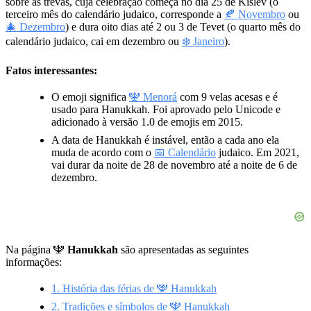
sobre as trevas, cuja celebração começa no dia 25 de Kislev (o
terceiro mês do calendário judaico, corresponde a
🍂 Novembro
ou
🎄 Dezembro
) e dura oito dias até 2 ou 3 de Tevet (o quarto mês do
calendário judaico, cai em dezembro ou
❄️ Janeiro
).
Fatos interessantes:
O emoji significa
🕎 Menorá
com 9 velas acesas e é
usado para Hanukkah. Foi aprovado pelo Unicode e
adicionado à versão 1.0 de emojis em 2015.
A data de Hanukkah é instável, então a cada ano ela
muda de acordo com o
📅 Calendário
judaico. Em 2021,
vai durar da noite de 28 de novembro até a noite de 6 de
dezembro.
Na página 🕎
Hanukkah
são apresentadas as seguintes
informações:
1. História das férias de 🕎 Hanukkah
2. Tradições e símbolos de 🕎 Hanukkah