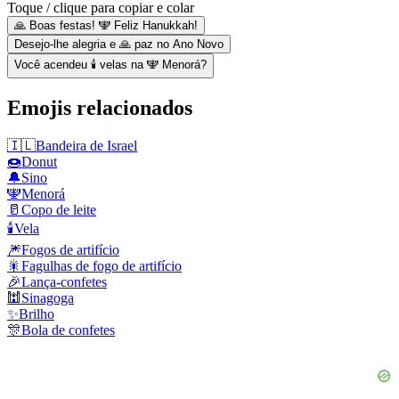
Toque / clique para copiar e colar
🙏 Boas festas! 🕎 Feliz Hanukkah!
Desejo-lhe alegria e 🙏 paz no Ano Novo
Você acendeu 🕯 velas na 🕎 Menorá?
Emojis relacionados
🇮🇱
Bandeira de Israel
🍩
Donut
🔔
Sino
🕎
Menorá
🥛
Copo de leite
🕯️
Vela
🎆
Fogos de artifício
🎇
Fagulhas de fogo de artifício
🎉
Lança-confetes
🕍
Sinagoga
✨
Brilho
🎊
Bola de confetes