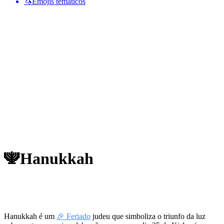
🦄
Emojis temáticos
🕎
Hanukkah
Hanukkah é um
🎉 Feriado
judeu que simboliza o triunfo da luz