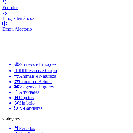
🎊
Feriados
🦄
Emojis temáticos
🎲
Emoji Aleatório
😂
Smileys e Emoções
👩‍❤️‍💋‍👨
Pessoas e Corpo
🐝
Animais e Natureza
🍕
Comida e Bebida
🌇
Viagens e Lugares
🥎
Atividades
📙
Objetos
💯
Símbolo
🇺🇸
Bandeiras
Coleções
🎊
Feriados