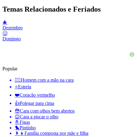
Temas Relacionados e Feriados
🎄
Dezembro
🥴
Domingo
Popular
🤦‍♂️
Homem com a mão na cara
⭐
Estrela
❤️
Coração vermelho
👍
Polegar para cima
😳
Cara com olhos bem abertos
😉
Cara a piscar o olho
🤞
Figas
🐤
Pintinho
👩‍👧
Família composta por mãe e filha