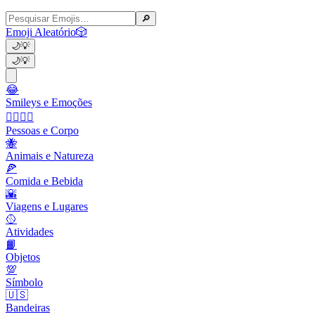
🔎
Emoji Aleatório
🎲
🌙
💡
🌙
💡
😂
Smileys e Emoções
👩‍❤️‍💋‍👨
Pessoas e Corpo
🐝
Animais e Natureza
🍕
Comida e Bebida
🌇
Viagens e Lugares
🥎
Atividades
📙
Objetos
💯
Símbolo
🇺🇸
Bandeiras