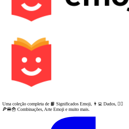
Uma coleção completa de 📙 Significados Emoji, 👨‍💻 Dados, 🙅‍♀️
🍕🍔🍟 Combinações, Arte Emoji e muito mais.