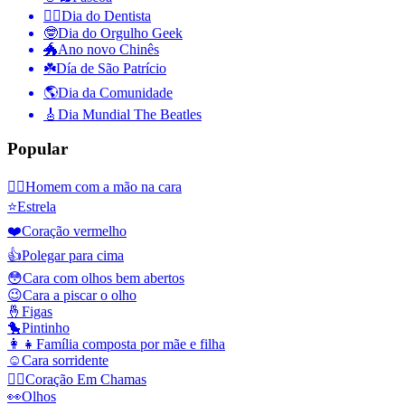
👨‍⚕️
Dia do Dentista
🤓
Dia do Orgulho Geek
🐲
Ano novo Chinês
☘️
Día de São Patrício
🌎
Dia da Comunidade
🎸
Dia Mundial The Beatles
Popular
🤦‍♂️
Homem com a mão na cara
⭐
Estrela
❤️
Coração vermelho
👍
Polegar para cima
😳
Cara com olhos bem abertos
😉
Cara a piscar o olho
🤞
Figas
🐤
Pintinho
👩‍👧
Família composta por mãe e filha
☺️
Cara sorridente
❤️‍🔥
Coração Em Chamas
👀
Olhos