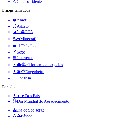
☺️
Cara sorridente
Emojis temáticos
❤️
Amor
🍎
Agosto
🚗🏃🚔
GTA
⛏🧱
Minecraft
💼📊
Trabalho
💏
Sexo
🟢
Cor verde
👨‍💼💰📈
Homem de negocios
👨🛠📋
Engenheiro
🎀
Cor rosa
Feriados
👨‍👧‍👦
Dos Pais
🖐
Dia Mundial do Agradecimento
⛪️
Dia de São Jorge
🥚🐇
Páscoa