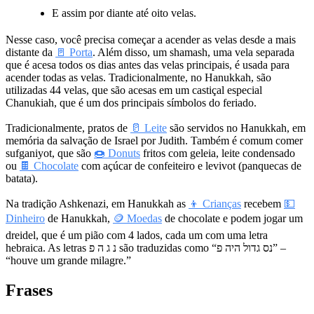
E assim por diante até oito velas.
Nesse caso, você precisa começar a acender as velas desde a mais
distante da
🚪 Porta
. Além disso, um shamash, uma vela separada
que é acesa todos os dias antes das velas principais, é usada para
acender todas as velas. Tradicionalmente, no Hanukkah, são
utilizadas 44 velas, que são acesas em um castiçal especial
Chanukiah, que é um dos principais símbolos do feriado.
Tradicionalmente, pratos de
🥛 Leite
são servidos no Hanukkah, em
memória da salvação de Israel por Judith. Também é comum comer
sufganiyot, que são
🍩 Donuts
fritos com geleia, leite condensado
ou
🍫 Chocolate
com açúcar de confeiteiro e levivot (panquecas de
batata).
Na tradição Ashkenazi, em Hanukkah as
👦 Crianças
recebem
💵
Dinheiro
de Hanukkah,
🪙 Moedas
de chocolate e podem jogar um
dreidel, que é um pião com 4 lados, cada um com uma letra
hebraica. As letras נ ג ה פ são traduzidas como “נס גדול היה פ” –
“houve um grande milagre.”
Frases