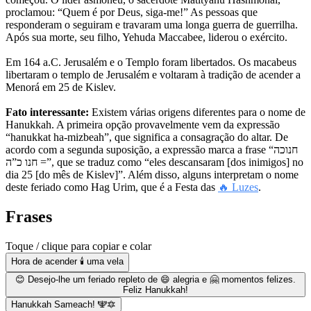
proclamou: “Quem é por Deus, siga-me!” As pessoas que
responderam o seguiram e travaram uma longa guerra de guerrilha.
Após sua morte, seu filho, Yehuda Maccabee, liderou o exército.
Em 164 a.C. Jerusalém e o Templo foram libertados. Os macabeus
libertaram o templo de Jerusalém e voltaram à tradição de acender a
Menorá em 25 de Kislev.
Fato interessante:
Existem várias origens diferentes para o nome de
Hanukkah. A primeira opção provavelmente vem da expressão
“hanukkat ha-mizbeah”, que significa a consagração do altar. De
acordo com a segunda suposição, a expressão marca a frase “חנוכה
= חנו כ”ה”, que se traduz como “eles descansaram [dos inimigos] no
dia 25 [do mês de Kislev]”. Além disso, alguns interpretam o nome
deste feriado como Hag Urim, que é a Festa das
🔥 Luzes
.
Frases
Toque / clique para copiar e colar
Hora de acender 🕯 uma vela
😊 Desejo-lhe um feriado repleto de 😄 alegria e 🤗 momentos felizes.
Feliz Hanukkah!
Hanukkah Sameach! 🕎🔯