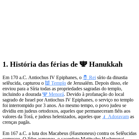
1. História das férias de 🕎 Hanukkah
Em 170 a.C. Antiochus IV Epiphanes, o
🤴 Rei
sírio da dinastia
selêucida, capturou o
🕍 Templo
de Jerusalém. Depois disso, ele
enviou para a Síria todas as propriedades sagradas do templo,
incluindo a dourada
🕎 Menorá
. Devido à profanação do local
sagrado de Israel por Antiochus IV Epiphanes, o serviço no templo
foi interrompido por 3 anos. Ao mesmo tempo, o povo judeu se
dividiu em judeus ortodoxos, aqueles que permaneceram fiéis aos
valores da Torá, e judeus helenizados, aqueles que
🧎 Adoravam
as
crenças pagãs.
Em 167 a.C. a luta dos Macabeus (Hasmoneus) contra os Selêucidas
começou. O líder asmoneu, o sacerdote Matityahu Hashmonai,