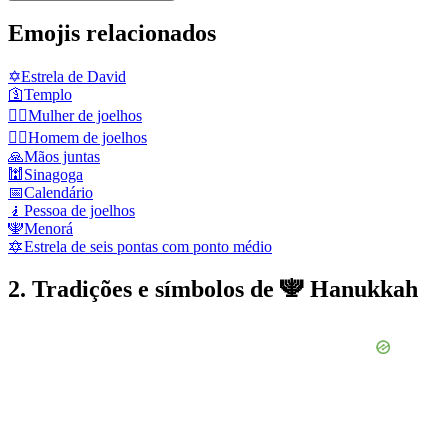
Emojis relacionados
✡️
Estrela de David
🛐
Templo
🧎‍♀️
Mulher de joelhos
🧎‍♂️
Homem de joelhos
🙏
Mãos juntas
🕍
Sinagoga
📅
Calendário
🧎
Pessoa de joelhos
🕎
Menorá
🔯
Estrela de seis pontas com ponto médio
2. Tradições e símbolos de 🕎 Hanukkah