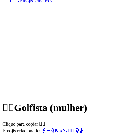
🦄
Emojis temáticos
🏌️‍♀️
Golfista (mulher)
Clique para copiar 🏌️‍♀️
Emojis relacionados
👵
👩
🏌️
👢
♀️
👚
🏌️‍♂️
🧕
🤰