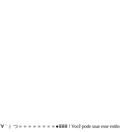
. Assim: （*´∀｀）つ＝＝＝＝＝＝＝＝●ⅲⅲⅲ ! Você pode usar esse estilo