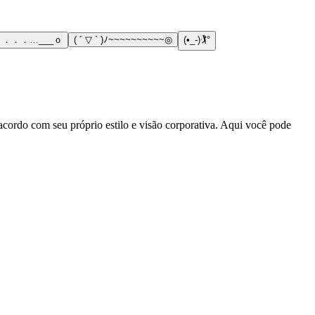
)ノ ．．．…___ｏ
( ´ ▽ ` )ﾉ~~~~~~~~~~◎
(•_-)🏌°
acordo com seu próprio estilo e visão corporativa. Aqui você pode