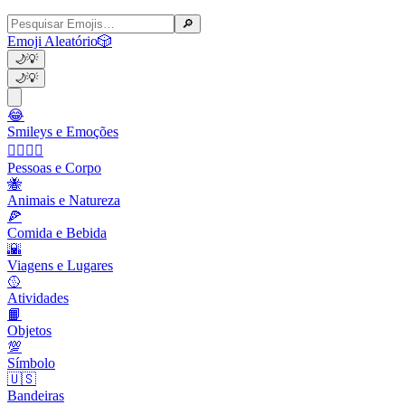
🔎
Emoji Aleatório
🎲
🌙
💡
🌙
💡
😂
Smileys e Emoções
👩‍❤️‍💋‍👨
Pessoas e Corpo
🐝
Animais e Natureza
🍕
Comida e Bebida
🌇
Viagens e Lugares
🥎
Atividades
📙
Objetos
💯
Símbolo
🇺🇸
Bandeiras