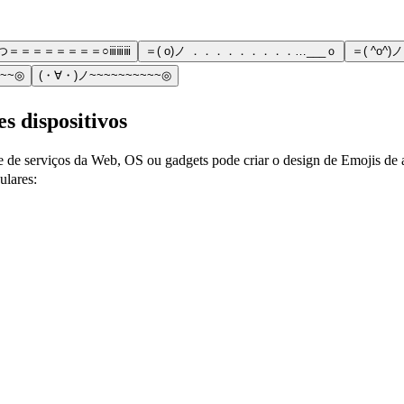
）つ＝＝＝＝＝＝＝＝○ⅲⅲⅲ
＝( o)ノ ．．．．．．．．．…___ｏ
＝( ^o^
~~~◎
(・∀・)ノ~~~~~~~~~~◎
es dispositivos
e de serviços da Web, OS ou gadgets pode criar o design de Emojis de 
ulares: