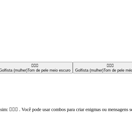
🏌🏾‍♀️
🏌🏼‍♀️
Golfista (mulher)
Tom de pele meio escuro
Golfista (mulher)
Tom de pele méd
m: 🏌️‍♀️⛳ . Você pode usar combos para criar enigmas ou mensagens s