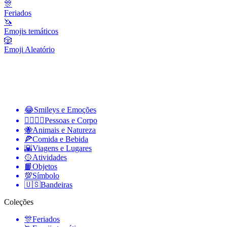
🎊
Feriados
🦄
Emojis temáticos
🎲
Emoji Aleatório
😂
Smileys e Emoções
👩‍❤️‍💋‍👨
Pessoas e Corpo
🐝
Animais e Natureza
🍕
Comida e Bebida
🌇
Viagens e Lugares
🥎
Atividades
📙
Objetos
💯
Símbolo
🇺🇸
Bandeiras
Coleções
🎊
Feriados