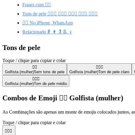
Frases com 🏌️‍♀️
Tons de pele 🏌🏻‍♀️ 🏌🏾‍♀️ 🏌🏼‍♀️ 🏌🏿‍♀️ 🏌🏽‍♀️
🏌️‍♀️ No iPhone, WhatsApp
Relacionado👵 👩 🏌️ 👢 ♀️
Tons de pele
Toque / clique para copiar e colar
🏌️‍♀️
🏌🏻‍♀️
Golfista (mulher)
Sem tons de pele
Golfista (mulher)
Tom de pele claro
🏌🏽‍♀️
Golfista (mulher)
Tom de pele médio
Combos de Emoji 🏌️‍♀️ Golfista (mulher)
As Combinações são apenas um monte de emojis colocados juntos, assi
Toque / clique para copiar e colar
🏌️‍♀️⛳