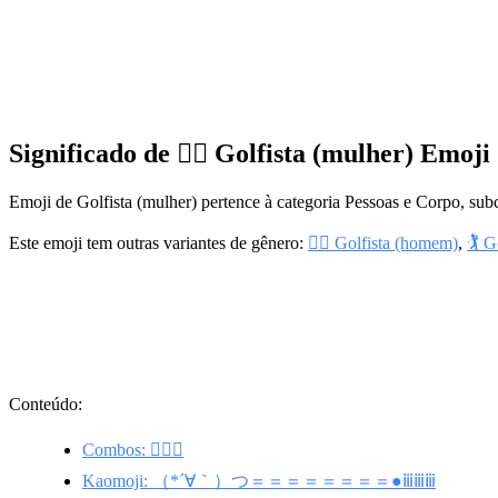
Significado de 🏌️‍♀️ Golfista (mulher) Emoji
Emoji de Golfista (mulher) pertence à categoria Pessoas e Corpo, sub
Este emoji tem outras variantes de gênero:
🏌️‍♂️ Golfista (homem)
,
🏌️ G
Conteúdo:
Combos: 🏌️‍♀️⛳
Kaomoji: （*´∀｀）つ＝＝＝＝＝＝＝＝●ⅲⅲⅲ