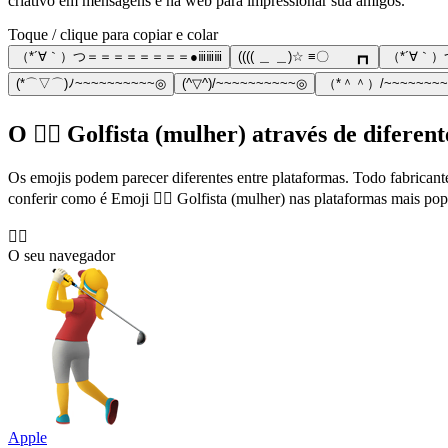
criativo em mensagens e na web para impressionar sua amigos.
Toque / clique para copiar e colar
（*´∀｀）つ＝＝＝＝＝＝＝＝●ⅲⅲⅲ
(((( ＿ ＿)☆ ≡〇 ┏┓
（*´∀｀
(*⌒▽⌒)ﾉ~~~~~~~~~~◎
(^▽^)/~~~~~~~~~~◎
（*＾＾）/~~~~~~~
O 🏌️‍♀️ Golfista (mulher) através de diferent
Os emojis podem parecer diferentes entre plataformas. Todo fabricant
conferir como é Emoji 🏌️‍♀️ Golfista (mulher) nas plataformas mais pop
🏌️‍♀️
O seu navegador
Apple