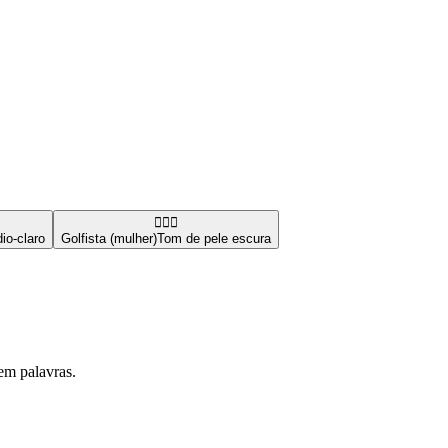
🏌🏿‍♀️
io-claro
Golfista (mulher)
Tom de pele escura
em palavras.