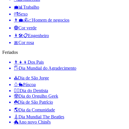
💼📊
Trabalho
💏
Sexo
👨‍💼💰📈
Homem de negocios
🟢
Cor verde
👨🛠📋
Engenheiro
🎀
Cor rosa
Feriados
👨‍👧‍👦
Dos Pais
🖐
Dia Mundial do Agradecimento
⛪️
Dia de São Jorge
🥚🐇
Páscoa
👨‍⚕️
Dia do Dentista
🤓
Dia do Orgulho Geek
☘️
Día de São Patrício
🌎
Dia da Comunidade
🎸
Dia Mundial The Beatles
🐲
Ano novo Chinês