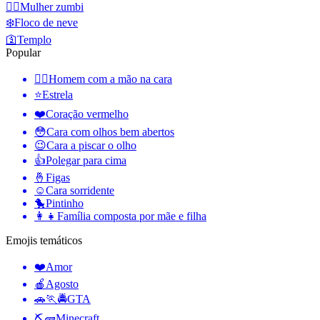
🧟‍♀️
Mulher zumbi
❄️
Floco de neve
🛐
Templo
Popular
🤦‍♂️
Homem com a mão na cara
⭐
Estrela
❤️
Coração vermelho
😳
Cara com olhos bem abertos
😉
Cara a piscar o olho
👍
Polegar para cima
🤞
Figas
☺️
Cara sorridente
🐤
Pintinho
👩‍👧
Família composta por mãe e filha
Emojis temáticos
❤️
Amor
🍎
Agosto
🚗🏃🚔
GTA
⛏🧱
Minecraft