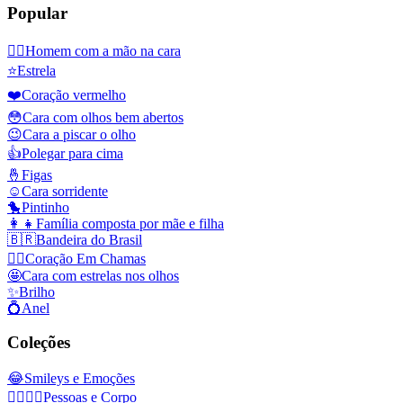
Popular
🤦‍♂️
Homem com a mão na cara
⭐
Estrela
❤️
Coração vermelho
😳
Cara com olhos bem abertos
😉
Cara a piscar o olho
👍
Polegar para cima
🤞
Figas
☺️
Cara sorridente
🐤
Pintinho
👩‍👧
Família composta por mãe e filha
🇧🇷
Bandeira do Brasil
❤️‍🔥
Coração Em Chamas
🤩
Cara com estrelas nos olhos
✨
Brilho
💍
Anel
Coleções
😂
Smileys e Emoções
👩‍❤️‍💋‍👨
Pessoas e Corpo