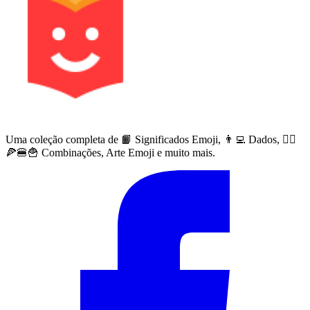
Uma coleção completa de 📙 Significados Emoji, 👨‍💻 Dados, 🙅‍♀️
🍕🍔🍟 Combinações, Arte Emoji e muito mais.