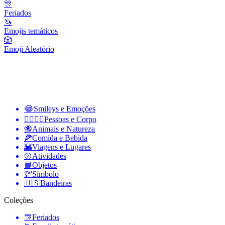
🎊
Feriados
🦄
Emojis temáticos
🎲
Emoji Aleatório
😂
Smileys e Emoções
👩‍❤️‍💋‍👨
Pessoas e Corpo
🐝
Animais e Natureza
🍕
Comida e Bebida
🌇
Viagens e Lugares
🥎
Atividades
📙
Objetos
💯
Símbolo
🇺🇸
Bandeiras
Coleções
🎊
Feriados