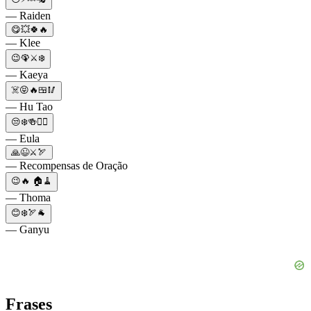
— Raiden
😋💥🍀🔥
— Klee
😉🦚⚔️❄️
— Kaeya
☠️😝🔥🍱🥢
— Hu Tao
😒❄️🍻🤵‍♀
— Eula
🙏😉⚔️🏹
— Recompensas de Oração
😉🔥 🏠🧹
— Thoma
😊❄️🏹🐐
— Ganyu
Frases