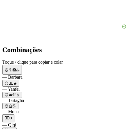
Combinações
Toque / clique para copiar e colar
😆💦🏥⛪️
— Barbara
😊👩‍⚖️🔥
— Yanfei
😉🐋🏹💧
— Tartaglia
😊🔮💦
— Mona
🧟‍♀️❄️
— Qiqi