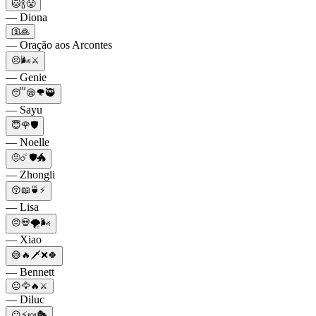
🐱🍾😤
— Diona
🛐🙏
— Oração aos Arcontes
😣🌬⚔️
— Genie
😴😪🌪🥷
— Sayu
😇🌹🛡
— Noelle
🤨☄️🛡🐲
— Zhongli
😚📖🍵⚡
— Lisa
😠💀🌪🌬
— Xiao
😅🔥🗡❌🍀
— Bennett
😐🦅🔥⚔️
— Diluc
😶⚡️🍬🎭