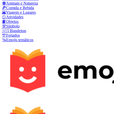
🐝
Animais e Natureza
🍕
Comida e Bebida
🌇
Viagens e Lugares
🥎
Atividades
📙
Objetos
💯
Símbolo
🇺🇸
Bandeiras
🎊
Feriados
🦄
Emojis temáticos