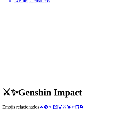
🦄
Emojis temáticos
⚔️✨
Genshin Impact
Emojis relacionados
🔥
🍲
🍡
🙌
🍹
⚔️
🧟
♀️
💥
🌀