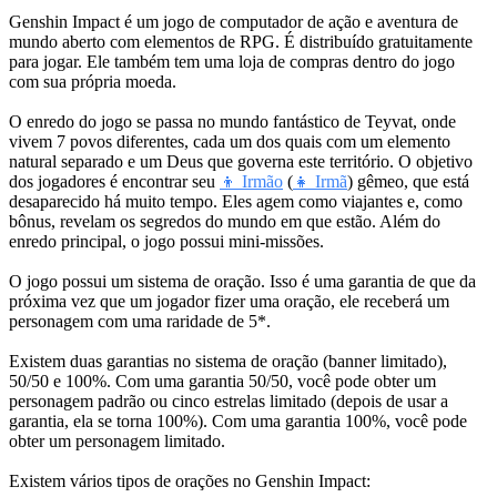
Genshin Impact é um jogo de computador de ação e aventura de
mundo aberto com elementos de RPG. É distribuído gratuitamente
para jogar. Ele também tem uma loja de compras dentro do jogo
com sua própria moeda.
O enredo do jogo se passa no mundo fantástico de Teyvat, onde
vivem 7 povos diferentes, cada um dos quais com um elemento
natural separado e um Deus que governa este território. O objetivo
dos jogadores é encontrar seu
👦 Irmão
(
👧 Irmã
) gêmeo, que está
desaparecido há muito tempo. Eles agem como viajantes e, como
bônus, revelam os segredos do mundo em que estão. Além do
enredo principal, o jogo possui mini-missões.
O jogo possui um sistema de oração. Isso é uma garantia de que da
próxima vez que um jogador fizer uma oração, ele receberá um
personagem com uma raridade de 5*.
Existem duas garantias no sistema de oração (banner limitado),
50/50 e 100%. Com uma garantia 50/50, você pode obter um
personagem padrão ou cinco estrelas limitado (depois de usar a
garantia, ela se torna 100%). Com uma garantia 100%, você pode
obter um personagem limitado.
Existem vários tipos de orações no Genshin Impact: