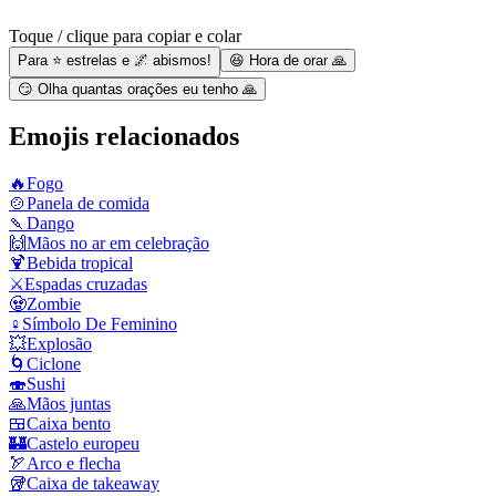
Toque / clique para copiar e colar
Para ⭐ estrelas e 🌌 abismos!
😆 Hora de orar 🙏
😏 Olha quantas orações eu tenho 🙏
Emojis relacionados
🔥
Fogo
🍲
Panela de comida
🍡
Dango
🙌
Mãos no ar em celebração
🍹
Bebida tropical
⚔️
Espadas cruzadas
🧟
Zombie
♀️
Símbolo De Feminino
💥
Explosão
🌀
Ciclone
🍣
Sushi
🙏
Mãos juntas
🍱
Caixa bento
🏰
Castelo europeu
🏹
Arco e flecha
🥡
Caixa de takeaway