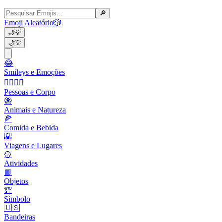
🔎
Emoji Aleatório
🎲
🌙
💡
🌙
💡
😂
Smileys e Emoções
👩‍❤️‍💋‍👨
Pessoas e Corpo
🐝
Animais e Natureza
🍕
Comida e Bebida
🌇
Viagens e Lugares
🥎
Atividades
📙
Objetos
💯
Símbolo
🇺🇸
Bandeiras