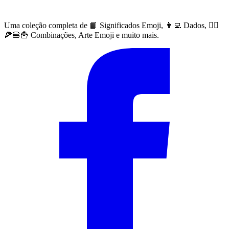
Uma coleção completa de 📙 Significados Emoji, 👨‍💻 Dados, 🙅‍♀️
🍕🍔🍟 Combinações, Arte Emoji e muito mais.