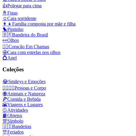
👍
Polegar para cima
🤞
Figas
☺️
Cara sorridente
👩‍👧
Família composta por mãe e filha
🐤
Pintinho
🇧🇷
Bandeira do Brasil
👀
Olhos
❤️‍🔥
Coração Em Chamas
🤩
Cara com estrelas nos olhos
💍
Anel
Coleções
😂
Smileys e Emoções
👩‍❤️‍💋‍👨
Pessoas e Corpo
🐝
Animais e Natureza
🍕
Comida e Bebida
🌇
Viagens e Lugares
🥎
Atividades
📙
Objetos
💯
Símbolo
🇺🇸
Bandeiras
🎊
Feriados