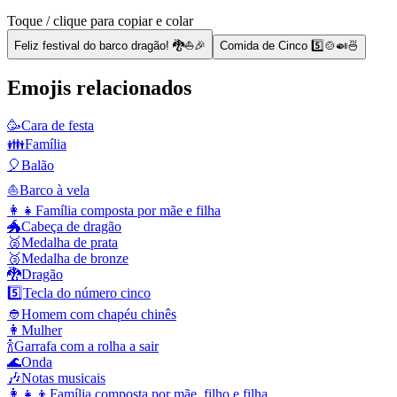
Toque / clique para copiar e colar
Feliz festival do barco dragão! 🐉⛵🎉
Comida de Cinco 5️⃣🍲🍛🍜
Emojis relacionados
🥳
Cara de festa
👪
Família
🎈
Balão
⛵
Barco à vela
👩‍👧
Família composta por mãe e filha
🐲
Cabeça de dragão
🥈
Medalha de prata
🥉
Medalha de bronze
🐉
Dragão
5️⃣
Tecla do número cinco
👲
Homem com chapéu chinês
👩
Mulher
🍾
Garrafa com a rolha a sair
🌊
Onda
🎶
Notas musicais
👩‍👧‍👦
Família composta por mãe, filho e filha