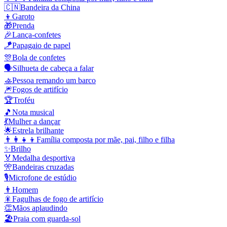
🇨🇳
Bandeira da China
👦
Garoto
🎁
Prenda
🎉
Lança-confetes
🪁
Papagaio de papel
🎊
Bola de confetes
🗣️
Silhueta de cabeça a falar
🚣
Pessoa remando um barco
🎆
Fogos de artifício
🏆
Troféu
🎵
Nota musical
💃
Mulher a dançar
🌟
Estrela brilhante
👨‍👩‍👧‍👦
Família composta por mãe, pai, filho e filha
✨
Brilho
🏅
Medalha desportiva
🎌
Bandeiras cruzadas
🎙️
Microfone de estúdio
👨
Homem
🎇
Fagulhas de fogo de artifício
👏
Mãos aplaudindo
🏖️
Praia com guarda-sol