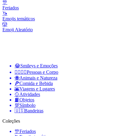
🎊
Feriados
🦄
Emojis temáticos
🎲
Emoji Aleatório
😂
Smileys e Emoções
👩‍❤️‍💋‍👨
Pessoas e Corpo
🐝
Animais e Natureza
🍕
Comida e Bebida
🌇
Viagens e Lugares
🥎
Atividades
📙
Objetos
💯
Símbolo
🇺🇸
Bandeiras
Coleções
🎊
Feriados