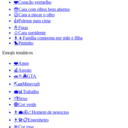
❤️
Coração vermelho
😳
Cara com olhos bem abertos
😉
Cara a piscar o olho
👍
Polegar para cima
🤞
Figas
☺️
Cara sorridente
👩‍👧
Família composta por mãe e filha
🐤
Pintinho
Emojis temáticos
❤️
Amor
🍎
Agosto
🚗🏃🚔
GTA
⛏🧱
Minecraft
💼📊
Trabalho
💏
Sexo
🟢
Cor verde
👨‍💼💰📈
Homem de negocios
👨🛠📋
Engenheiro
🎀
Cor rosa