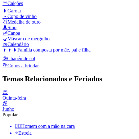
🩳
Calções
👧
Garota
🍷
Copo de vinho
🥇
Medalha de ouro
🔔
Sino
🛶
Canoa
🤿
Máscara de mergulho
📅
Calendário
👨‍👩‍👧
Família composta por mãe, pai e filha
⛱️
Chapéu de sol
🥂
Copos a brindar
Temas Relacionados e Feriados
😊
Quinta-feira
🌈
Junho
Popular
🤦‍♂️
Homem com a mão na cara
⭐
Estrela