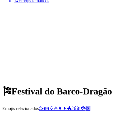
🦄
Emojis temáticos
🎏
Festival do Barco-Dragão
Emojis relacionados
🥳
👪
🎈
⛵
👩‍👧
🐲
🥈
🥉
🐉
5️⃣