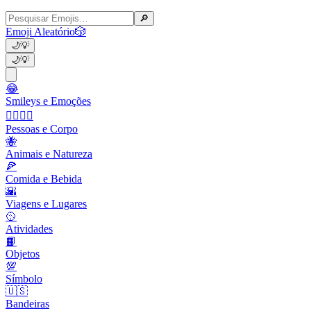
🔎
Emoji Aleatório
🎲
🌙
💡
🌙
💡
😂
Smileys e Emoções
👩‍❤️‍💋‍👨
Pessoas e Corpo
🐝
Animais e Natureza
🍕
Comida e Bebida
🌇
Viagens e Lugares
🥎
Atividades
📙
Objetos
💯
Símbolo
🇺🇸
Bandeiras