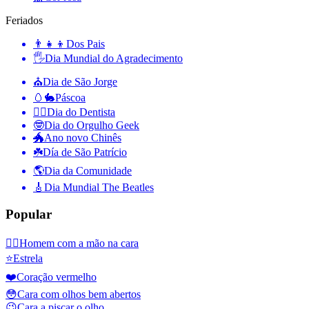
Feriados
👨‍👧‍👦
Dos Pais
🖐
Dia Mundial do Agradecimento
⛪️
Dia de São Jorge
🥚🐇
Páscoa
👨‍⚕️
Dia do Dentista
🤓
Dia do Orgulho Geek
🐲
Ano novo Chinês
☘️
Día de São Patrício
🌎
Dia da Comunidade
🎸
Dia Mundial The Beatles
Popular
🤦‍♂️
Homem com a mão na cara
⭐
Estrela
❤️
Coração vermelho
😳
Cara com olhos bem abertos
😉
Cara a piscar o olho