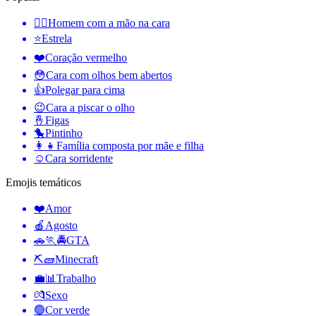
🤦‍♂️
Homem com a mão na cara
⭐
Estrela
❤️
Coração vermelho
😳
Cara com olhos bem abertos
👍
Polegar para cima
😉
Cara a piscar o olho
🤞
Figas
🐤
Pintinho
👩‍👧
Família composta por mãe e filha
☺️
Cara sorridente
Emojis temáticos
❤️
Amor
🍎
Agosto
🚗🏃🚔
GTA
⛏🧱
Minecraft
💼📊
Trabalho
💏
Sexo
🟢
Cor verde