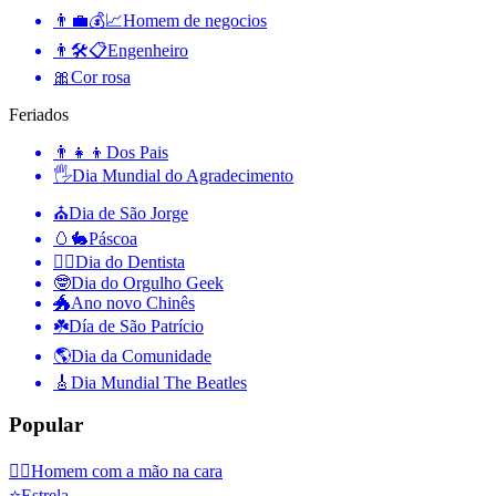
👨‍💼💰📈
Homem de negocios
👨🛠📋
Engenheiro
🎀
Cor rosa
Feriados
👨‍👧‍👦
Dos Pais
🖐
Dia Mundial do Agradecimento
⛪️
Dia de São Jorge
🥚🐇
Páscoa
👨‍⚕️
Dia do Dentista
🤓
Dia do Orgulho Geek
🐲
Ano novo Chinês
☘️
Día de São Patrício
🌎
Dia da Comunidade
🎸
Dia Mundial The Beatles
Popular
🤦‍♂️
Homem com a mão na cara
⭐
Estrela