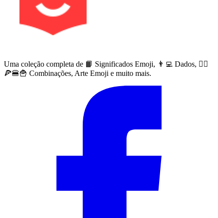
Uma coleção completa de 📙 Significados Emoji, 👨‍💻 Dados, 🙅‍♀️
🍕🍔🍟 Combinações, Arte Emoji e muito mais.