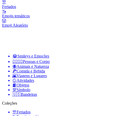
🎊
Feriados
🦄
Emojis temáticos
🎲
Emoji Aleatório
😂
Smileys e Emoções
👩‍❤️‍💋‍👨
Pessoas e Corpo
🐝
Animais e Natureza
🍕
Comida e Bebida
🌇
Viagens e Lugares
🥎
Atividades
📙
Objetos
💯
Símbolo
🇺🇸
Bandeiras
Coleções
🎊
Feriados