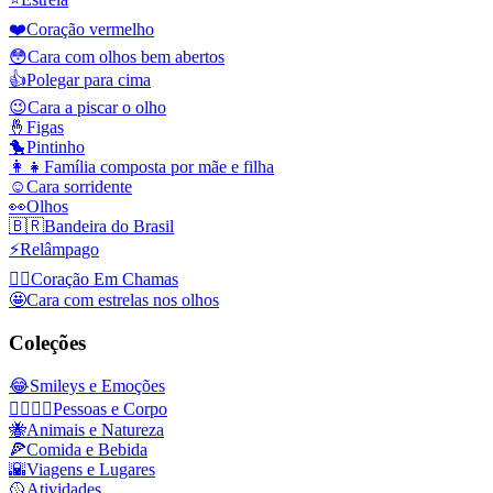
❤️
Coração vermelho
😳
Cara com olhos bem abertos
👍
Polegar para cima
😉
Cara a piscar o olho
🤞
Figas
🐤
Pintinho
👩‍👧
Família composta por mãe e filha
☺️
Cara sorridente
👀
Olhos
🇧🇷
Bandeira do Brasil
⚡
Relâmpago
❤️‍🔥
Coração Em Chamas
🤩
Cara com estrelas nos olhos
Coleções
😂
Smileys e Emoções
👩‍❤️‍💋‍👨
Pessoas e Corpo
🐝
Animais e Natureza
🍕
Comida e Bebida
🌇
Viagens e Lugares
🥎
Atividades