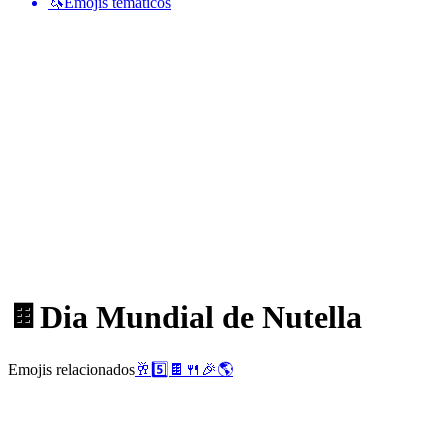
🦄
Emojis temáticos
🍫
Dia Mundial de Nutella
Emojis relacionados
🥂
5️⃣
🍫
🍴
🎉
🌎