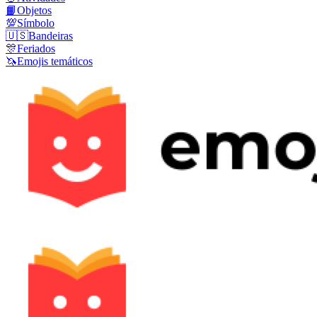
📙
Objetos
💯
Símbolo
🇺🇸
Bandeiras
🎊
Feriados
🦄
Emojis temáticos