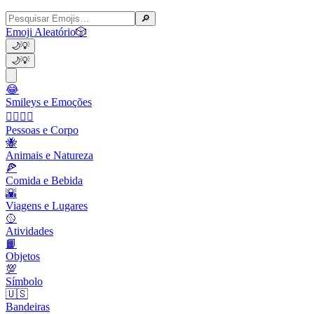
🔎
Emoji Aleatório
🎲
🌙
💡
🌙
💡
😂
Smileys e Emoções
👩‍❤️‍💋‍👨
Pessoas e Corpo
🐝
Animais e Natureza
🍕
Comida e Bebida
🌇
Viagens e Lugares
🥎
Atividades
📙
Objetos
💯
Símbolo
🇺🇸
Bandeiras