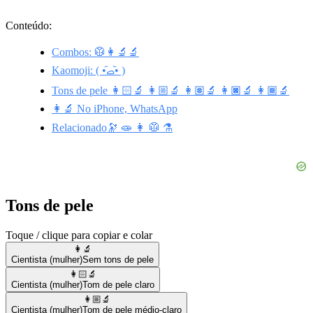
Conteúdo:
Combos: 🥼👩‍🔬🔬
Kaomoji: ( •᷄ࡇ•᷅ )
Tons de pele 👩🏻‍🔬 👩🏼‍🔬 👩🏽‍🔬 👩🏿‍🔬 👩🏾‍🔬
👩‍🔬 No iPhone, WhatsApp
Relacionado🔭 🧫 👩 🥼 ⚗️
Tons de pele
Toque / clique para copiar e colar
👩‍🔬
Cientista (mulher)
Sem tons de pele
👩🏻‍🔬
Cientista (mulher)
Tom de pele claro
👩🏼‍🔬
Cientista (mulher)
Tom de pele médio-claro