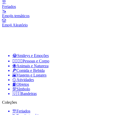
🎊
Feriados
🦄
Emojis temáticos
🎲
Emoji Aleatório
😂
Smileys e Emoções
👩‍❤️‍💋‍👨
Pessoas e Corpo
🐝
Animais e Natureza
🍕
Comida e Bebida
🌇
Viagens e Lugares
🥎
Atividades
📙
Objetos
💯
Símbolo
🇺🇸
Bandeiras
Coleções
🎊
Feriados