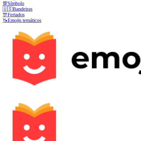
💯
Símbolo
🇺🇸
Bandeiras
🎊
Feriados
🦄
Emojis temáticos