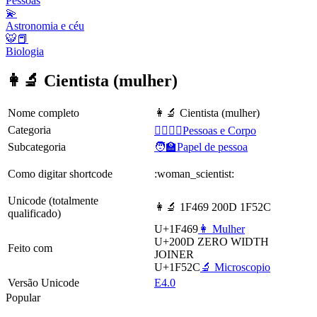
Pessoas
💫
Astronomia e céu
🐯📕
Biologia
👩‍🔬 Cientista (mulher)
Nome completo
👩‍🔬 Cientista (mulher)
Categoria
👩‍❤️‍💋‍👨Pessoas e Corpo
Subcategoria
🧑‍🏫Papel de pessoa
Como digitar shortcode
:woman_scientist:
Unicode (totalmente
👩‍🔬 1F469 200D 1F52C
qualificado)
U+1F469
👩 Mulher
U+200D
ZERO WIDTH
Feito com
JOINER
U+1F52C
🔬 Microscopio
Versão Unicode
E4.0
Popular