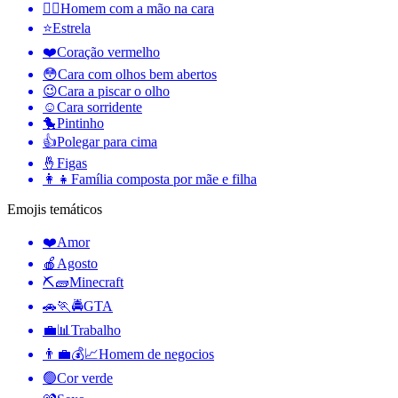
🤦‍♂️
Homem com a mão na cara
⭐
Estrela
❤️
Coração vermelho
😳
Cara com olhos bem abertos
😉
Cara a piscar o olho
☺️
Cara sorridente
🐤
Pintinho
👍
Polegar para cima
🤞
Figas
👩‍👧
Família composta por mãe e filha
Emojis temáticos
❤️
Amor
🍎
Agosto
⛏🧱
Minecraft
🚗🏃🚔
GTA
💼📊
Trabalho
👨‍💼💰📈
Homem de negocios
🟢
Cor verde