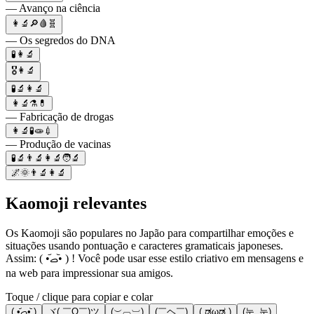
— Avanço na ciência
👩‍🔬🔎🩸🧬
— Os segredos do DNA
🧪👩‍🔬
🎖️👩‍🔬
🧪🔬👩‍🔬
👩‍🔬⚗️💊
— Fabricação de drogas
👩‍🔬🧪🧫💉
— Produção de vacinas
🧪🔬👨‍🔬👩‍🔬🧑‍🔬
🌌🌞👨‍🔬👩‍🔬
Kaomoji relevantes
Os Kaomoji são populares no Japão para compartilhar emoções e
situações usando pontuação e caracteres gramaticais japoneses.
Assim: ( •᷄ࡇ•᷅ ) ! Você pode usar esse estilo criativo em mensagens e
na web para impressionar sua amigos.
Toque / clique para copiar e colar
( •᷄ࡇ•᷅ )
ヾ( ￣O￣)ツ
(︶︹︺)
(￣ヘ￣)
(„ಡωಡ„)
(눈_눈)