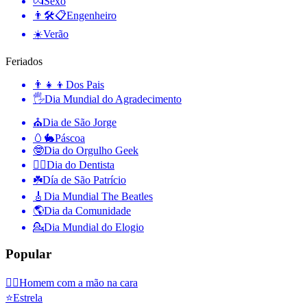
💏
Sexo
👨🛠📋
Engenheiro
☀️
Verão
Feriados
👨‍👧‍👦
Dos Pais
🖐
Dia Mundial do Agradecimento
⛪️
Dia de São Jorge
🥚🐇
Páscoa
🤓
Dia do Orgulho Geek
👨‍⚕️
Dia do Dentista
☘️
Día de São Patrício
🎸
Dia Mundial The Beatles
🌎
Dia da Comunidade
💁
Dia Mundial do Elogio
Popular
🤦‍♂️
Homem com a mão na cara
⭐
Estrela