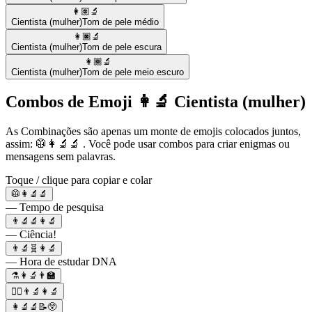
👩🏽‍🔬
Cientista (mulher)
Tom de pele médio
👩🏿‍🔬
Cientista (mulher)
Tom de pele escura
👩🏾‍🔬
Cientista (mulher)
Tom de pele meio escuro
Combos de Emoji 👩‍🔬 Cientista (mulher)
As Combinações são apenas um monte de emojis colocados juntos,
assim: 🥼👩‍🔬🔬 . Você pode usar combos para criar enigmas ou
mensagens sem palavras.
Toque / clique para copiar e colar
🥼👩‍🔬🔬
— Tempo de pesquisa
👨‍🔬🔬👩‍🔬
— Ciência!
👨‍🔬🧬👩‍🔬
— Hora de estudar DNA
⚗️👩‍🔬👨‍🏫
🧑‍⚕️👨‍🔬👩‍🔬
👩‍🔬🔬📝😲