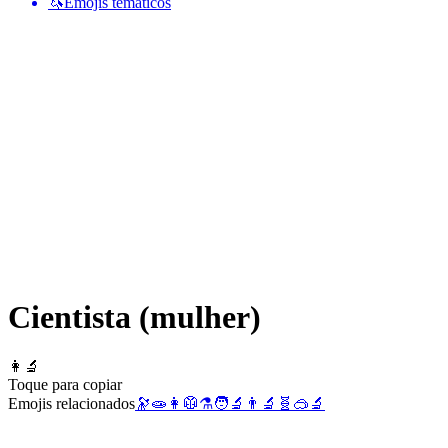
🦄
Emojis temáticos
Cientista (mulher)
👩‍🔬
Toque para copiar
Emojis relacionados
🔭
🧫
👩
🥼
⚗️
🧑‍🔬
👨‍🔬
🧬
🥽
🔬