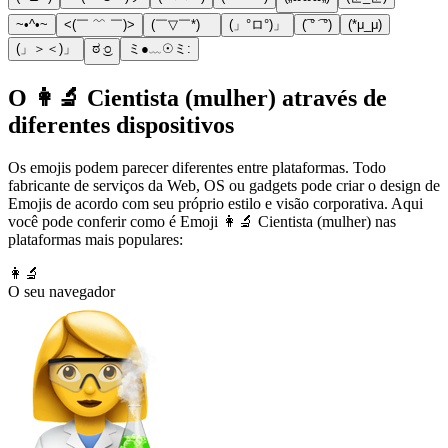
~•^•~
<(￣ ﹌ ￣)>
(￣▽￣*)ゞ
(」°ロ°)」
(͡ ° ͡ °)
(*μ_μ)
(」＞＜)」
ಠ ּ͜೦
ミ●﹏☉ミ:
O 👩‍🔬 Cientista (mulher) através de
diferentes dispositivos
Os emojis podem parecer diferentes entre plataformas. Todo
fabricante de serviços da Web, OS ou gadgets pode criar o design de
Emojis de acordo com seu próprio estilo e visão corporativa. Aqui
você pode conferir como é Emoji 👩‍🔬 Cientista (mulher) nas
plataformas mais populares:
👩‍🔬
O seu navegador