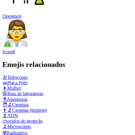
Openmoji
Icons8
Emojis relacionados
🔭
Telescopio
🧫
Placa Petri
👩
Mulher
🥼
Bata de laboratorio
⚗️
Alambique
🧑‍🔬
Cientista
👨‍🔬
Cientista (homem)
🧬
ADN
🥽
oculos de proteção
🔬
Microscopio
☢️
Radioativo