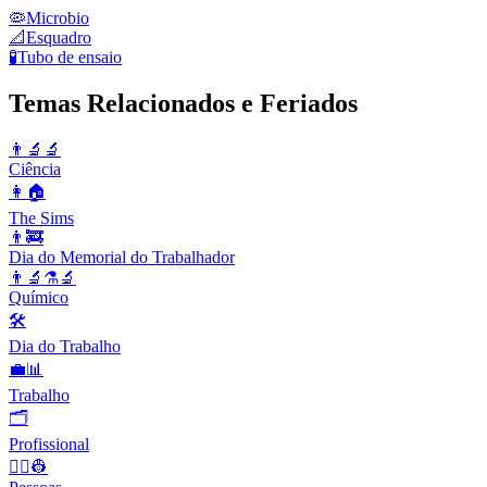
🦠
Microbio
📐
Esquadro
🧪
Tubo de ensaio
Temas Relacionados e Feriados
👨‍🔬🔬
Ciência
👩🏠
The Sims
👨‍🚒
Dia do Memorial do Trabalhador
👨‍🔬⚗️🔬
Químico
🛠
Dia do Trabalho
💼📊
Trabalho
🗂
Profissional
👨‍✈️👷