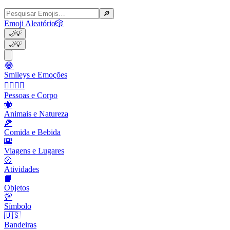
🔎
Emoji Aleatório
🎲
🌙
💡
🌙
💡
😂
Smileys e Emoções
👩‍❤️‍💋‍👨
Pessoas e Corpo
🐝
Animais e Natureza
🍕
Comida e Bebida
🌇
Viagens e Lugares
🥎
Atividades
📙
Objetos
💯
Símbolo
🇺🇸
Bandeiras