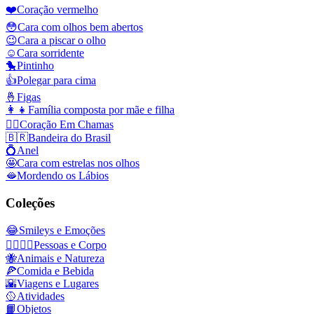
❤️
Coração vermelho
😳
Cara com olhos bem abertos
😉
Cara a piscar o olho
☺️
Cara sorridente
🐤
Pintinho
👍
Polegar para cima
🤞
Figas
👩‍👧
Família composta por mãe e filha
❤️‍🔥
Coração Em Chamas
🇧🇷
Bandeira do Brasil
💍
Anel
🤩
Cara com estrelas nos olhos
🫦
Mordendo os Lábios
Coleções
😂
Smileys e Emoções
👩‍❤️‍💋‍👨
Pessoas e Corpo
🐝
Animais e Natureza
🍕
Comida e Bebida
🌇
Viagens e Lugares
🥎
Atividades
📙
Objetos