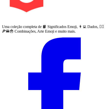
Uma coleção completa de 📙 Significados Emoji, 👨‍💻 Dados, 🙅‍♀️
🍕🍔🍟 Combinações, Arte Emoji e muito mais.