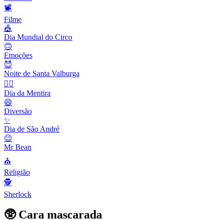
📽
Filme
🎪
Dia Mundial do Circo
🙃
Emoções
😈
Noite de Santa Valburga
🙆‍♂️
Dia da Mentira
😄
Diversão
✨
Dia de São André
😉
Mr Bean
⛪️
Religião
🕵️
Sherlock
🥸 Cara mascarada