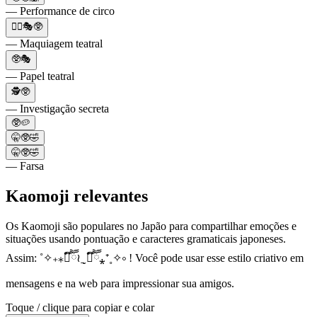
— Performance de circo
🧔‍♀️🎭🥸
— Maquiagem teatral
🥸🎭
— Papel teatral
🕵🥸
— Investigação secreta
🥸🥔
🤫🥸🤣
🤫🥸🤣
— Farsa
Kaomoji relevantes
Os Kaomoji são populares no Japão para compartilhar emoções e
situações usando pontuação e caracteres gramaticais japoneses.
Assim: ˚✧₊⁎❝᷀ົཽ≀ˍ̮ ❝᷀ົཽ⁎⁺˳✧༚ ! Você pode usar esse estilo criativo em
mensagens e na web para impressionar sua amigos.
Toque / clique para copiar e colar