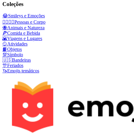
Coleções
😂
Smileys e Emoções
👩‍❤️‍💋‍👨
Pessoas e Corpo
🐝
Animais e Natureza
🍕
Comida e Bebida
🌇
Viagens e Lugares
🥎
Atividades
📙
Objetos
💯
Símbolo
🇺🇸
Bandeiras
🎊
Feriados
🦄
Emojis temáticos