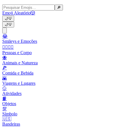
🔎
Emoji Aleatório
🎲
🌙
💡
🌙
💡
😂
Smileys e Emoções
👩‍❤️‍💋‍👨
Pessoas e Corpo
🐝
Animais e Natureza
🍕
Comida e Bebida
🌇
Viagens e Lugares
🥎
Atividades
📙
Objetos
💯
Símbolo
🇺🇸
Bandeiras