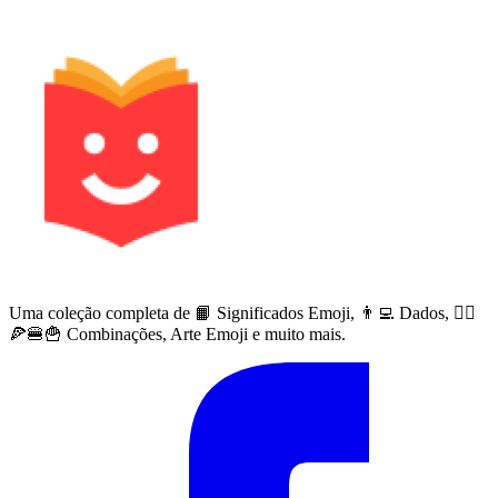
Uma coleção completa de 📙 Significados Emoji, 👨‍💻 Dados, 🙅‍♀️
🍕🍔🍟 Combinações, Arte Emoji e muito mais.