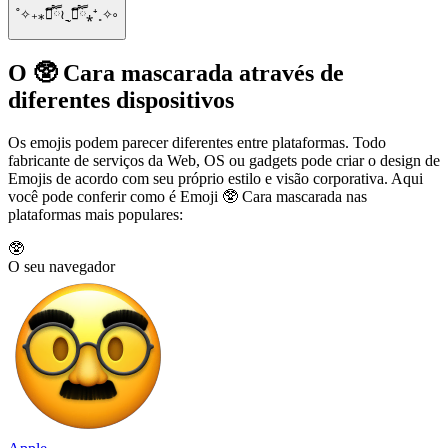
˚✧₊⁎❝᷀ົཽ≀ˍ̮ ❝᷀ົཽ⁎⁺˳✧༚
O 🥸 Cara mascarada através de
diferentes dispositivos
Os emojis podem parecer diferentes entre plataformas. Todo
fabricante de serviços da Web, OS ou gadgets pode criar o design de
Emojis de acordo com seu próprio estilo e visão corporativa. Aqui
você pode conferir como é Emoji 🥸 Cara mascarada nas
plataformas mais populares:
🥸
O seu navegador