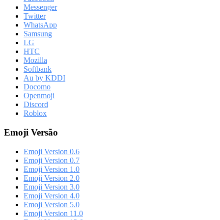
Messenger
Twitter
WhatsApp
Samsung
LG
HTC
Mozilla
Softbank
Au by KDDI
Docomo
Openmoji
Discord
Roblox
Emoji Versão
Emoji Version 0.6
Emoji Version 0.7
Emoji Version 1.0
Emoji Version 2.0
Emoji Version 3.0
Emoji Version 4.0
Emoji Version 5.0
Emoji Version 11.0