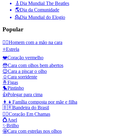
🎸
Dia Mundial The Beatles
🌎
Dia da Comunidade
💁
Dia Mundial do Elogio
Popular
🤦‍♂️
Homem com a mão na cara
⭐
Estrela
❤️
Coração vermelho
😳
Cara com olhos bem abertos
😉
Cara a piscar o olho
☺️
Cara sorridente
🤞
Figas
🐤
Pintinho
👍
Polegar para cima
👩‍👧
Família composta por mãe e filha
🇧🇷
Bandeira do Brasil
❤️‍🔥
Coração Em Chamas
💍
Anel
✨
Brilho
🤩
Cara com estrelas nos olhos