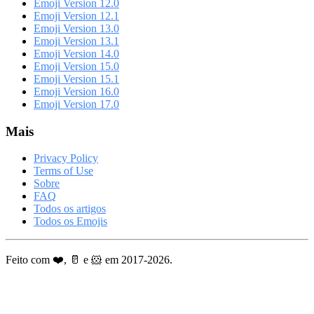
Emoji Version 12.0
Emoji Version 12.1
Emoji Version 13.0
Emoji Version 13.1
Emoji Version 14.0
Emoji Version 15.0
Emoji Version 15.1
Emoji Version 16.0
Emoji Version 17.0
Mais
Privacy Policy
Terms of Use
Sobre
FAQ
Todos os artigos
Todos os Emojis
Feito com ❤️, 🥛 e 🐹 em 2017-2026.