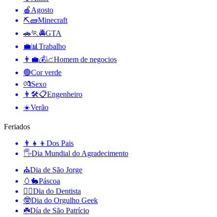
🍎
Agosto
⛏🧱
Minecraft
🚗🏃🚔
GTA
💼📊
Trabalho
👨‍💼💰📈
Homem de negocios
🟢
Cor verde
💏
Sexo
👨🛠📋
Engenheiro
☀️
Verão
Feriados
👨‍👧‍👦
Dos Pais
🖐
Dia Mundial do Agradecimento
⛪️
Dia de São Jorge
🥚🐇
Páscoa
👨‍⚕️
Dia do Dentista
🤓
Dia do Orgulho Geek
☘️
Día de São Patrício