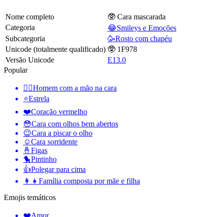
Nome completo
🥸 Cara mascarada
Categoria
😂Smileys e Emoções
Subcategoria
🥳Rosto com chapéu
Unicode (totalmente qualificado)
🥸 1F978
Versão Unicode
E13.0
Popular
🤦‍♂️
Homem com a mão na cara
⭐
Estrela
❤️
Coração vermelho
😳
Cara com olhos bem abertos
😉
Cara a piscar o olho
☺️
Cara sorridente
🤞
Figas
🐤
Pintinho
👍
Polegar para cima
👩‍👧
Família composta por mãe e filha
Emojis temáticos
❤️
Amor