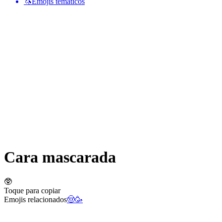
🦄
Emojis temáticos
Cara mascarada
🥸
Toque para copiar
Emojis relacionados
🤠
🥳