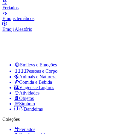
🎊
Feriados
🦄
Emojis temáticos
🎲
Emoji Aleatório
😂
Smileys e Emoções
👩‍❤️‍💋‍👨
Pessoas e Corpo
🐝
Animais e Natureza
🍕
Comida e Bebida
🌇
Viagens e Lugares
🥎
Atividades
📙
Objetos
💯
Símbolo
🇺🇸
Bandeiras
Coleções
🎊
Feriados