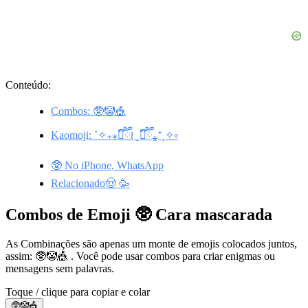
Conteúdo:
Combos: 🥸🤡🎪
Kaomoji: ˚✧₊⁎❝᷀ົཽ≀ˍ̮ ❝᷀ົཽ⁎⁺˳✧༚
🥸 No iPhone, WhatsApp
Relacionado🤠 🥳
Combos de Emoji 🥸 Cara mascarada
As Combinações são apenas um monte de emojis colocados juntos,
assim: 🥸🤡🎪 . Você pode usar combos para criar enigmas ou
mensagens sem palavras.
Toque / clique para copiar e colar
🥸🤡🎪