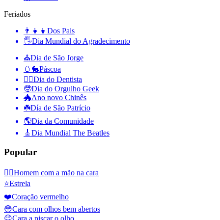
Feriados
👨‍👧‍👦
Dos Pais
🖐
Dia Mundial do Agradecimento
⛪️
Dia de São Jorge
🥚🐇
Páscoa
👨‍⚕️
Dia do Dentista
🤓
Dia do Orgulho Geek
🐲
Ano novo Chinês
☘️
Día de São Patrício
🌎
Dia da Comunidade
🎸
Dia Mundial The Beatles
Popular
🤦‍♂️
Homem com a mão na cara
⭐
Estrela
❤️
Coração vermelho
😳
Cara com olhos bem abertos
😉
Cara a piscar o olho