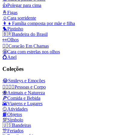
👍
Polegar para cima
🤞
Figas
☺️
Cara sorridente
👩‍👧
Família composta por mãe e filha
🐤
Pintinho
🇧🇷
Bandeira do Brasil
👀
Olhos
❤️‍🔥
Coração Em Chamas
🤩
Cara com estrelas nos olhos
💍
Anel
Coleções
😂
Smileys e Emoções
👩‍❤️‍💋‍👨
Pessoas e Corpo
🐝
Animais e Natureza
🍕
Comida e Bebida
🌇
Viagens e Lugares
🥎
Atividades
📙
Objetos
💯
Símbolo
🇺🇸
Bandeiras
🎊
Feriados