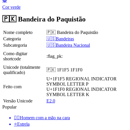
🟢
Cor verde
🇵🇰 Bandeira do Paquistão
Nome completo
🇵🇰 Bandeira do Paquistão
Categoria
🇺🇸Bandeiras
Subcategoria
🇺🇸Bandeira Nacional
Como digitar
:flag_pk:
shortcode
Unicode (totalmente
🇵🇰 1F1F5 1F1F0
qualificado)
U+1F1F5
REGIONAL INDICATOR
SYMBOL LETTER P
Feito com
U+1F1F0
REGIONAL INDICATOR
SYMBOL LETTER K
Versão Unicode
E2.0
Popular
🤦‍♂️
Homem com a mão na cara
⭐
Estrela