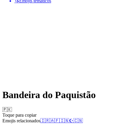
🦄
Emojis temáticos
Bandeira do Paquistão
🇵🇰
Toque para copiar
Emojis relacionados
🇮🇷
🇦🇫
🇮🇳
☪️
🇨🇳