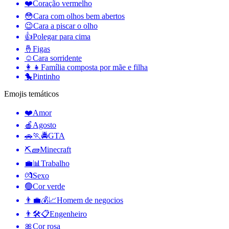
❤️
Coração vermelho
😳
Cara com olhos bem abertos
😉
Cara a piscar o olho
👍
Polegar para cima
🤞
Figas
☺️
Cara sorridente
👩‍👧
Família composta por mãe e filha
🐤
Pintinho
Emojis temáticos
❤️
Amor
🍎
Agosto
🚗🏃🚔
GTA
⛏🧱
Minecraft
💼📊
Trabalho
💏
Sexo
🟢
Cor verde
👨‍💼💰📈
Homem de negocios
👨🛠📋
Engenheiro
🎀
Cor rosa