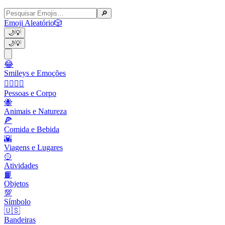
🔎
Emoji Aleatório
🎲
🌙
💡
🌙
💡
😂
Smileys e Emoções
👩‍❤️‍💋‍👨
Pessoas e Corpo
🐝
Animais e Natureza
🍕
Comida e Bebida
🌇
Viagens e Lugares
🥎
Atividades
📙
Objetos
💯
Símbolo
🇺🇸
Bandeiras