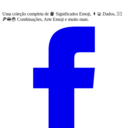
Uma coleção completa de 📙 Significados Emoji, 👨‍💻 Dados, 🙅‍♀️
🍕🍔🍟 Combinações, Arte Emoji e muito mais.