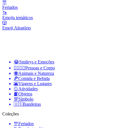
🎊
Feriados
🦄
Emojis temáticos
🎲
Emoji Aleatório
😂
Smileys e Emoções
👩‍❤️‍💋‍👨
Pessoas e Corpo
🐝
Animais e Natureza
🍕
Comida e Bebida
🌇
Viagens e Lugares
🥎
Atividades
📙
Objetos
💯
Símbolo
🇺🇸
Bandeiras
Coleções
🎊
Feriados