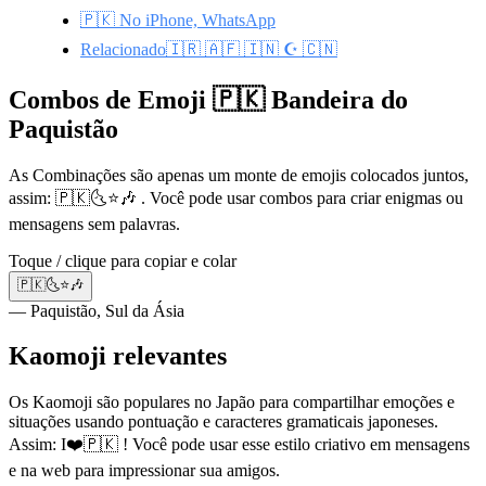
🇵🇰 No iPhone, WhatsApp
Relacionado🇮🇷 🇦🇫 🇮🇳 ☪️ 🇨🇳
Combos de Emoji 🇵🇰 Bandeira do
Paquistão
As Combinações são apenas um monte de emojis colocados juntos,
assim: 🇵🇰🌜⭐🎶 . Você pode usar combos para criar enigmas ou
mensagens sem palavras.
Toque / clique para copiar e colar
🇵🇰🌜⭐🎶
— Paquistão, Sul da Ásia
Kaomoji relevantes
Os Kaomoji são populares no Japão para compartilhar emoções e
situações usando pontuação e caracteres gramaticais japoneses.
Assim: I❤️🇵🇰 ! Você pode usar esse estilo criativo em mensagens
e na web para impressionar sua amigos.