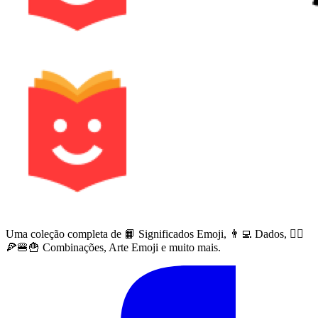
Uma coleção completa de 📙 Significados Emoji, 👨‍💻 Dados, 🙅‍♀️
🍕🍔🍟 Combinações, Arte Emoji e muito mais.