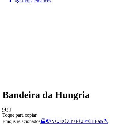
🦄
Emojis temáticos
Bandeira da Hungria
🇭🇺
Toque para copiar
Emojis relacionados
🏭
📭
🇸🇮
🏺
🇸🇰
🇷🇴
🩲
🇭🇷
🧺
🪓