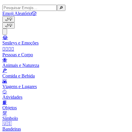
🔎
Emoji Aleatório
🎲
🌙
💡
🌙
💡
😂
Smileys e Emoções
👩‍❤️‍💋‍👨
Pessoas e Corpo
🐝
Animais e Natureza
🍕
Comida e Bebida
🌇
Viagens e Lugares
🥎
Atividades
📙
Objetos
💯
Símbolo
🇺🇸
Bandeiras