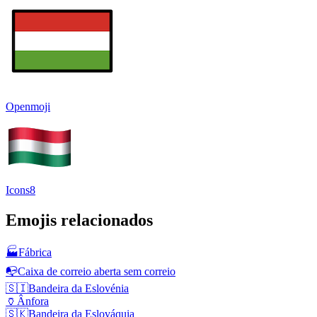
Openmoji
Icons8
Emojis relacionados
🏭
Fábrica
📭
Caixa de correio aberta sem correio
🇸🇮
Bandeira da Eslovénia
🏺
Ânfora
🇸🇰
Bandeira da Eslováquia