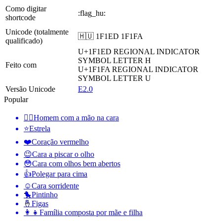
Como digitar
:flag_hu:
shortcode
Unicode (totalmente
🇭🇺 1F1ED 1F1FA
qualificado)
U+1F1ED
REGIONAL INDICATOR
SYMBOL LETTER H
Feito com
U+1F1FA
REGIONAL INDICATOR
SYMBOL LETTER U
Versão Unicode
E2.0
Popular
🤦‍♂️
Homem com a mão na cara
⭐
Estrela
❤️
Coração vermelho
😉
Cara a piscar o olho
😳
Cara com olhos bem abertos
👍
Polegar para cima
☺️
Cara sorridente
🐤
Pintinho
🤞
Figas
👩‍👧
Família composta por mãe e filha