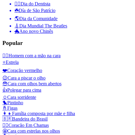
👨‍⚕️
Dia do Dentista
☘️
Día de São Patrício
🌎
Dia da Comunidade
🎸
Dia Mundial The Beatles
🐲
Ano novo Chinês
Popular
🤦‍♂️
Homem com a mão na cara
⭐
Estrela
❤️
Coração vermelho
😉
Cara a piscar o olho
😳
Cara com olhos bem abertos
👍
Polegar para cima
☺️
Cara sorridente
🐤
Pintinho
🤞
Figas
👩‍👧
Família composta por mãe e filha
🇧🇷
Bandeira do Brasil
❤️‍🔥
Coração Em Chamas
🤩
Cara com estrelas nos olhos