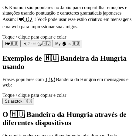
Os Kaomoji são populares no Japão para compartilhar emoções e
situações usando pontuação e caracteres gramaticais japoneses.
Assim: I❤️🇭🇺 ! Você pode usar esse estilo criativo em mensagens
e na web para impressionar sua amigos.
Toque / clique para copiar e colar
I❤️🇭🇺
╭(♡･ㅂ･)و/🇭🇺
My 🏠 is 🇭🇺
Exemplos de 🇭🇺 Bandeira da Hungria
usando
Frases populares com 🇭🇺 Bandeira da Hungria em mensagens e
web:
Toque / clique para copiar e colar
Sziasztok!🇭🇺
O 🇭🇺 Bandeira da Hungria através de
diferentes dispositivos
Os emojis podem parecer diferentes entre plataformas. Todo