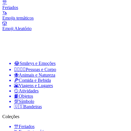
🎊
Feriados
🦄
Emojis temáticos
🎲
Emoji Aleatório
😂
Smileys e Emoções
👩‍❤️‍💋‍👨
Pessoas e Corpo
🐝
Animais e Natureza
🍕
Comida e Bebida
🌇
Viagens e Lugares
🥎
Atividades
📙
Objetos
💯
Símbolo
🇺🇸
Bandeiras
Coleções
🎊
Feriados