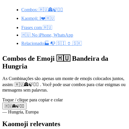
Combos: 🇭🇺🏯🍃💆‍♀️
Kaomoji: I❤️🇭🇺
Frases com 🇭🇺
🇭🇺 No iPhone, WhatsApp
Relacionado🏭 📭 🇸🇮 🏺 🇸🇰
Combos de Emoji 🇭🇺 Bandeira da
Hungria
As Combinações são apenas um monte de emojis colocados juntos,
assim: 🇭🇺🏯🍃💆‍♀️ . Você pode usar combos para criar enigmas ou
mensagens sem palavras.
Toque / clique para copiar e colar
🇭🇺🏯🍃💆‍♀️
— Hungria, Europa
Kaomoji relevantes