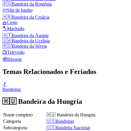
🇷🇴
Bandeira da Roménia
🩲
Slip de banho
🇭🇷
Bandeira da Croácia
🧺
Cesto
🪓
Machado
🇦🇹
Bandeira da Áustria
🇺🇦
Bandeira da Ucrânia
🇷🇸
Bandeira da Sérvia
📺
Televisão
🧭
Bússola
Temas Relacionados e Feriados
🚩
Bandeiras
🇭🇺 Bandeira da Hungria
Nome completo
🇭🇺 Bandeira da Hungria
Categoria
🇺🇸Bandeiras
Subcategoria
🇺🇸Bandeira Nacional