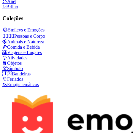
💍
Anel
✨
Brilho
Coleções
😂
Smileys e Emoções
👩‍❤️‍💋‍👨
Pessoas e Corpo
🐝
Animais e Natureza
🍕
Comida e Bebida
🌇
Viagens e Lugares
🥎
Atividades
📙
Objetos
💯
Símbolo
🇺🇸
Bandeiras
🎊
Feriados
🦄
Emojis temáticos