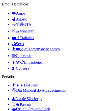
Emojis temáticos
❤️
Amor
🍎
Agosto
🚗🏃🚔
GTA
⛏🧱
Minecraft
💼📊
Trabalho
💏
Sexo
👨‍💼💰📈
Homem de negocios
🟢
Cor verde
👨🛠📋
Engenheiro
🎀
Cor rosa
Feriados
👨‍👧‍👦
Dos Pais
🖐
Dia Mundial do Agradecimento
⛪️
Dia de São Jorge
🥚🐇
Páscoa
🤓
Dia do Orgulho Geek