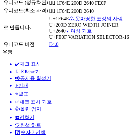
유니코드 (정규화된)
🙎‍♀️ 1F64E 200D 2640 FE0F
유니코드(최소 자격)
🙎‍♀ 1F64E 200D 2640
U+1F64E
🙎 못마땅한 표정의 사람
U+200D
ZERO WIDTH JOINER
로 만듭니다.
U+2640
♀️ 여성 기호
U+FE0F
VARIATION SELECTOR-16
유니코드 버전
E4.0
유행
✔️
체크 표시
🇰🇷
태극기
📢
공지용 확성기
⚡
번개
⭐
별표
✅
체크 표시 기호
👍
올린 엄지
☎️
전화기
🤍
흰색 하트
7️⃣
숫자 7 키캡