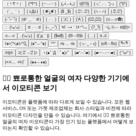
（＾∇＾）
(^∇^)
(︶︹︺)
(｡•́︿•̀｡)
t(0°0)
(っ˘̩╭╮˘̩)っ
(°0°)
（´＿｀）
( ≧Д≦)
( ⁍᷄⌢̻⁍᷅ )
($ _$)
(.﹒︣︿﹒︣.)
(∩︵∩)
(.﹒︠₋﹒︡.)
(˵¯͒⌢͗¯͒˵)
(＠´＿｀＠)
(╭╮)
( ◞᷄દ◟᷅ )
(‘A`)
(⋅⃘˕̭⋅⃘)
(⊙︿⊙✿)
:: ˓(ᑊᘩᑊ⁎) ::
ಠ╭╮ಠ
(⌣_⌣”)
٩꒰´·⌢•｀꒱۶⁼³₌₃
(?_?)
~(｡☉︵ ಠ@)>
⊙︿⊙
˓˓(ᑊᘩᑊ⁎)
((´д｀))
($w$)
(Θ︹Θ)ს
( .. )
ōۃō
꒰๑˃͈꒳˂͈๑꒱ﾉ*ﾞ̥
(๑′°︿°๑)
°^°
ಗಾ ﹏ ಗಾ
(っ- ‸ – ς)
(oꆤ︵ꆤo)
ᵟຶᴖ ᵟຶ
⊛ठ̯⊛
੨( ･᷄ ︵･᷅ )ｼ
ヽ(●ﾟ´Д｀ﾟ●)ﾉﾟ
(▰˘︹˘▰)
(▰︶︹︺▰)
(´°ω°`)
(⌯˃̶᷄ ﹏ ˂̶᷄⌯)ﾟ
(๑◕︵◕๑)
🙎‍♀️ 뾰로통한 얼굴의 여자 다양한 기기에
서 이모티콘 보기
이모티콘은 플랫폼에 따라 다르게 보일 수 있습니다. 모든 웹
서비스, OS 또는 가젯 제조업체는 회사 스타일과 비전에 따라
이모티콘 디자인을 만들 수 있습니다. 여기에서 🙎‍♀️ 뾰로통한
얼굴의 여자 이모티콘이 가장 인기 있는 플랫폼에서 어떻게 보
이는지 확인할 수 있습니다.