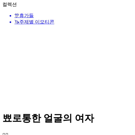
컬렉션
🎊
휴가들
🦄
주제별 이모티콘
뾰로통한 얼굴의 여자