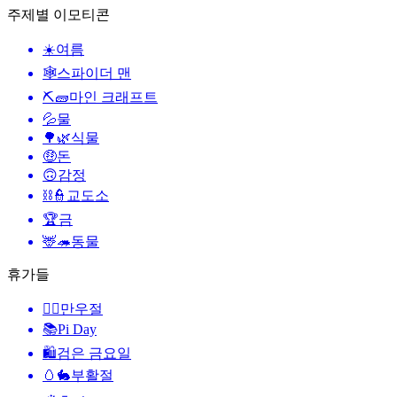
주제별 이모티콘
☀️
여름
🕸️
스파이더 맨
⛏🧱
마인 크래프트
💦
물
🌳🌿
식물
🤑
돈
🙃
감정
⛓️👮
교도소
🏆
금
🦌🦔
동물
휴가들
🙆‍♂️
만우절
📚
Pi Day
🛍
검은 금요일
🥚🐇
부활절