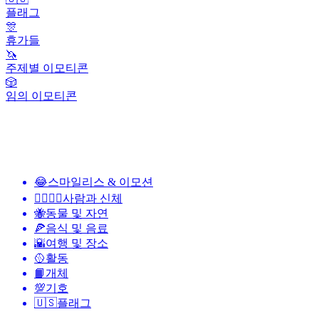
플래그
🎊
휴가들
🦄
주제별 이모티콘
🎲
임의 이모티콘
😂
스마일리스 & 이모션
👩‍❤️‍💋‍👨
사람과 신체
🐝
동물 및 자연
🍕
음식 및 음료
🌇
여행 및 장소
🥎
활동
📙
개체
💯
기호
🇺🇸
플래그