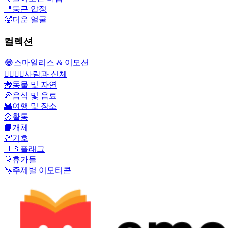
📍
둥근 압정
🥵
더운 얼굴
컬렉션
😂
스마일리스 & 이모션
👩‍❤️‍💋‍👨
사람과 신체
🐝
동물 및 자연
🍕
음식 및 음료
🌇
여행 및 장소
🥎
활동
📙
개체
💯
기호
🇺🇸
플래그
🎊
휴가들
🦄
주제별 이모티콘