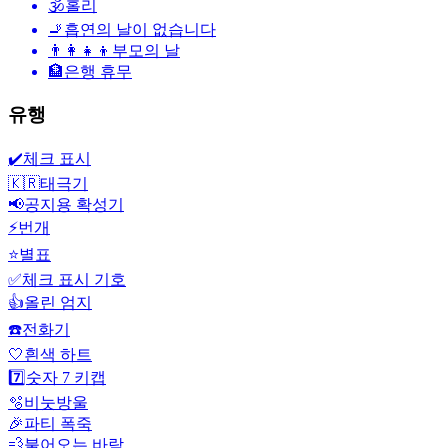
🕉
홀리
🚬
흡연의 날이 없습니다
👨‍👩‍👧‍👦
부모의 날
🏦
은행 휴무
유행
✔️
체크 표시
🇰🇷
태극기
📢
공지용 확성기
⚡
번개
⭐
별표
✅
체크 표시 기호
👍
올린 엄지
☎️
전화기
🤍
흰색 하트
7️⃣
숫자 7 키캡
🫧
비눗방울
🎉
파티 폭죽
💨
불어오는 바람