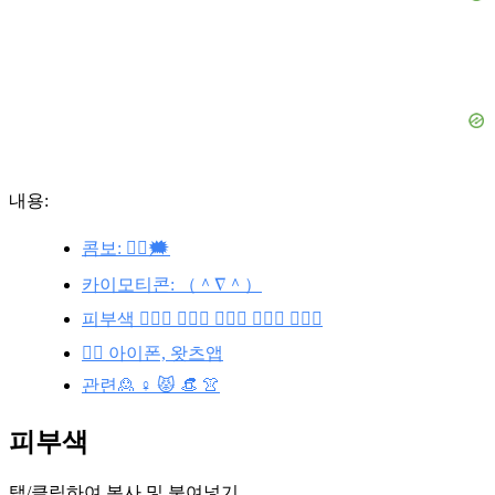
내용:
콤보: 🙎‍♀️🗯️
카이모티콘: （＾∇＾）
피부색 🙎🏻‍♀️ 🙎🏽‍♀️ 🙎🏼‍♀️ 🙎🏾‍♀️ 🙎🏿‍♀️
🙎‍♀️ 아이폰, 왓츠앱
관련🙎 ♀️ 😾 👒 👚
피부색
탭/클릭하여 복사 및 붙여넣기