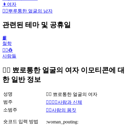
👩
여자
🙎‍♂️
뿌루퉁한 얼굴의 남자
관련된 테마 및 공휴일
📙
철학
👨‍✈️👷
사람들
🙎‍♀️ 뾰로통한 얼굴의 여자 이모티콘에 대
한 일반 정보
성명
🙎‍♀️ 뾰로통한 얼굴의 여자
범주
👩‍❤️‍💋‍👨사람과 신체
소범주
🙅‍♀️사람의 몸짓
숏코드 입력 방법
:woman_pouting: