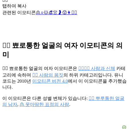
🙎‍♀️
탭하여 복사
관련된 이모티콘
🙎
♀️
😾
👒
👚
🤰
😡
👩
🙎‍♂️
🙎‍♀️ 뾰로통한 얼굴의 여자 이모티콘의 의
미
🙎‍♀️ 뾰로통한 얼굴의 여자 이모티콘은
👩‍❤️‍💋‍👨 사람과 신체
카테
고리에 속하며
🙅‍♀️ 사람의 몸짓
의 하위 카테고리입니다. 유니
코드는 2010년
이모티콘 버전 4.0
에서 이 이모티콘을 추가했습
니다.
이 이모티콘은 다른 성별 변체가 있습니다:
🙎‍♂️ 뿌루퉁한 얼굴
의 남자
,
🙎 못마땅한 표정의 사람
.