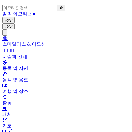
🔎
임의 이모티콘
🎲
🌙
💡
🌙
💡
😂
스마일리스 & 이모션
👩‍❤️‍💋‍👨
사람과 신체
🐝
동물 및 자연
🍕
음식 및 음료
🌇
여행 및 장소
🥎
활동
📙
개체
💯
기호
🇺🇸