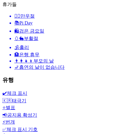
휴가들
🙆‍♂️
만우절
📚
Pi Day
🛍
검은 금요일
🥚🐇
부활절
🕉
홀리
🏦
은행 휴무
👨‍👩‍👧‍👦
부모의 날
🚬
흡연의 날이 없습니다
유행
✔️
체크 표시
🇰🇷
태극기
⭐
별표
📢
공지용 확성기
⚡
번개
✅
체크 표시 기호