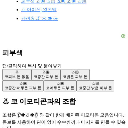
피부색 👃🏽 👃🏻 👃🏾 👃🏿 👃🏼
👃 아이폰, 왓츠앱
관련💪 🦵 🐽 👁️ 👀
피부색
탭/클릭하여 복사 및 붙여넣기
👃
👃🏽
👃🏻
코
피부 톤 없음
코
중간 피부 톤
코
밝은 피부 톤
👃🏾
👃🏿
👃🏼
코
중간-어두운 피부 톤
코
어두운 피부 톤
코
중간-밝은 피부 톤
👃 코 이모티콘과의 조합
조합은 👂👁️👃👁️👂 와 같이 함께 배치된 이모티콘 모음입니다.
콤보를 사용하여 단어 없이 수수께끼나 메시지를 만들 수 있습