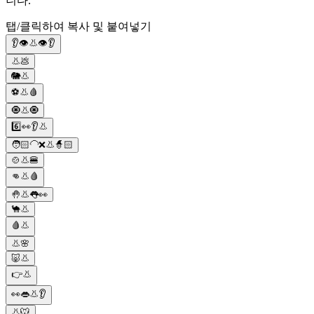
니다.
탭/클릭하여 복사 및 붙여넣기
👂👁️👃👁️👂
👃💩
🐘👃
⚽️👃🩸
🧿👃🧿
6️⃣👀👂👃
🧑🏻‍🦲❌👃🧙🏻
🍲👃🍔
👊👃🩸
🤚👃👅👀
🐪👃
🩸👃
👃🌸
🐷👃
👉👃
👀👄👃👂
👃🐭