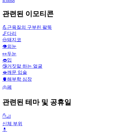
Icons8
관련된 이모티콘
💪
근육질의 구부린 팔뚝
🦵
다리
🐽
돼지코
👁️
외눈
👀
두눈
👄
입
🤥
거짓말 하는 얼굴
🫦
깨문 입술
🫀
해부학 심장
🫁
폐
관련된 테마 및 공휴일
✋🦶
신체 부위
💊