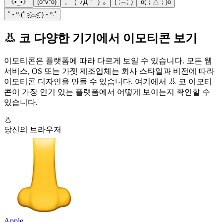
《•_•》
(o°v°o)
。ﾟ(ﾟﾉД｀ﾟ)ﾟ｡
(´;︵;`)
o(；△；)o
˚‧º·(˚ ˃̣̣̥᷄⌓˂̣̣̥᷅ )‧º·˚
👃 코 다양한 기기에서 이모티콘 보기
이모티콘은 플랫폼에 따라 다르게 보일 수 있습니다. 모든 웹
서비스, OS 또는 가젯 제조업체는 회사 스타일과 비전에 따라
이모티콘 디자인을 만들 수 있습니다. 여기에서 👃 코 이모티
콘이 가장 인기 있는 플랫폼에서 어떻게 보이는지 확인할 수
있습니다.
👃
당신의 브라우저
Apple