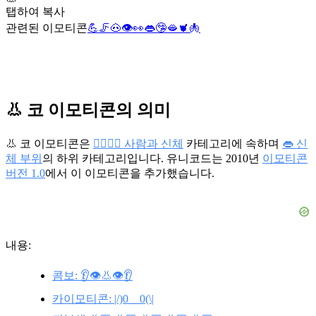
탭하여 복사
관련된 이모티콘
💪
🦵
🐽
👁️
👀
👄
🤥
🫦
🫀
🫁
👃 코 이모티콘의 의미
👃 코 이모티콘은
👩‍❤️‍💋‍👨 사람과 신체
카테고리에 속하며
👄 신
체 부위
의 하위 카테고리입니다. 유니코드는 2010년
이모티콘
버전 1.0
에서 이 이모티콘을 추가했습니다.
내용:
콤보: 👂👁️👃👁️👂
카이모티콘: |/)0__0(\|