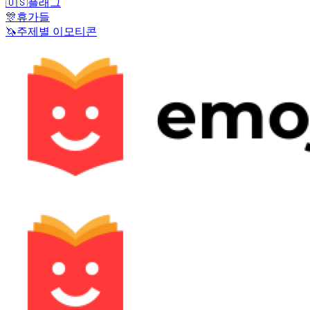
🇺🇸
플래그
🎊
휴가들
🦄
주제별 이모티콘