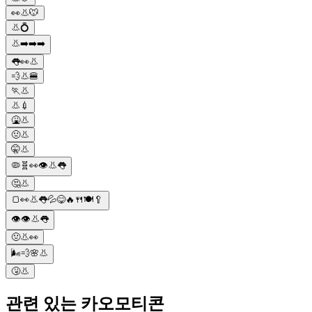
👀👃🐭
👃💍
👃➡️➡️➡️
👅👀👃
💨👃🍔
🏃👃
👃💉
🤮👃
🤢👃
🤫👃
🦠🧬👀👁👃👅
🤔👃
🍞👀👃👅💦😋🔥🍴🍽️🥄
👁👁👃👅
🤢👃👀
🌬💨🌸👃
🤧👃
관련 있는 카오모티콘