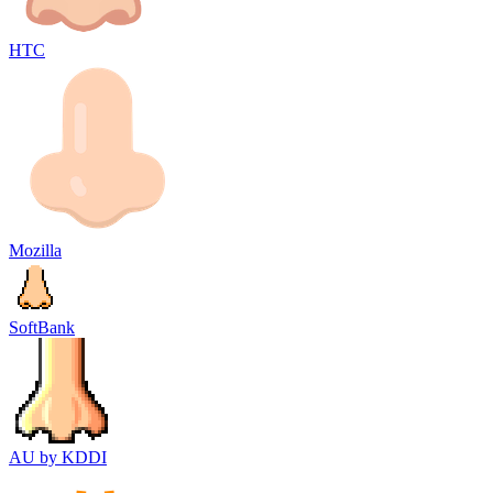
HTC
Mozilla
SoftBank
AU by KDDI