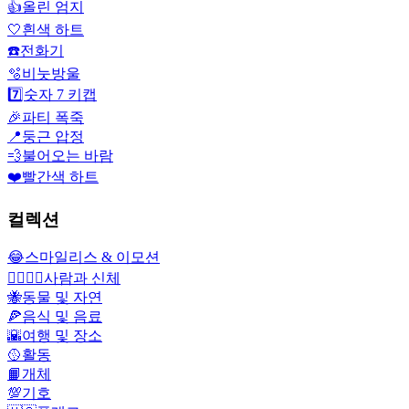
👍
올린 엄지
🤍
흰색 하트
☎️
전화기
🫧
비눗방울
7️⃣
숫자 7 키캡
🎉
파티 폭죽
📍
둥근 압정
💨
불어오는 바람
❤️
빨간색 하트
컬렉션
😂
스마일리스 & 이모션
👩‍❤️‍💋‍👨
사람과 신체
🐝
동물 및 자연
🍕
음식 및 음료
🌇
여행 및 장소
🥎
활동
📙
개체
💯
기호