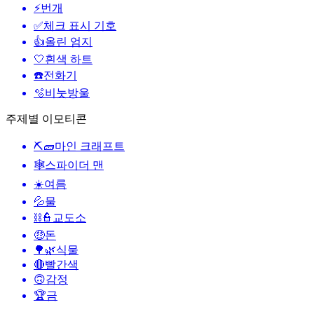
⚡
번개
✅
체크 표시 기호
👍
올린 엄지
🤍
흰색 하트
☎️
전화기
🫧
비눗방울
주제별 이모티콘
⛏🧱
마인 크래프트
🕸️
스파이더 맨
☀️
여름
💦
물
⛓️👮
교도소
🤑
돈
🌳🌿
식물
🔴
빨간색
🙃
감정
🏆
금