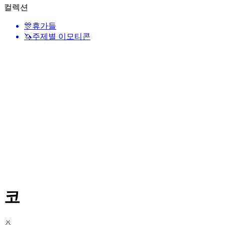
컬렉션
🎊
휴가들
🦄
주제별 이모티콘
코
👃