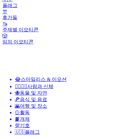
플래그
🎊
휴가들
🦄
주제별 이모티콘
🎲
임의 이모티콘
😂
스마일리스 & 이모션
👩‍❤️‍💋‍👨
사람과 신체
🐝
동물 및 자연
🍕
음식 및 음료
🌇
여행 및 장소
🥎
활동
📙
개체
💯
기호
🇺🇸
플래그