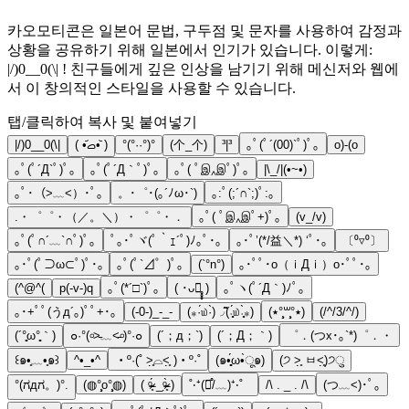
카오모티콘은 일본어 문법, 구두점 및 문자를 사용하여 감정과
상황을 공유하기 위해 일본에서 인기가 있습니다. 이렇게:
|/)0__0(\| ! 친구들에게 깊은 인상을 남기기 위해 메신저와 웹에
서 이 창의적인 스타일을 사용할 수 있습니다.
탭/클릭하여 복사 및 붙여넣기
|/)0__0(\|
( •᷄ࡇ•᷅ )
°(°··°)°
(个_个)
³|³
｡ﾟ(ﾟ´(00)`ﾟ)ﾟ｡
o)-(o
｡ﾟ(ﾟ´Д`ﾟ)ﾟ｡
｡ﾟ(ﾟ´Д｀ﾟ)ﾟ｡
｡ﾟ( ﾟஇ‸இﾟ)ﾟ｡
|\_/|(•~•)
｡ﾟ･（>﹏<）･ﾟ｡
。･゜･(｡´ﾉω･`)
｡:ﾟ(;´∩`;)ﾟ:｡
.・゜゜・（／。＼）・゜゜・．
｡ﾟ( ﾟஇ‸இﾟ+)ﾟ｡
(v_/v)
｡ﾟ(ﾟ∩´﹏`∩ﾟ)ﾟ｡
ﾟ｡･ﾟヾ(ﾟ｀ｪ´ﾟ)ﾉ｡ﾟ･｡
｡･ﾟ’(*/益＼*) ‘ﾟ･｡
〔⁰▿⁰〕
｡･ﾟ(ﾟ⊃ω⊂ﾟ)ﾟ･｡
｡ﾟ(ﾟ`⊿゜)ﾟ｡
(`°n°)
｡･ﾟﾟ･o（ｉДｉ）o･ﾟﾟ･｡
(^@^(
p(-v-)q
｡ﾟ(*´□`)ﾟ｡
( ･ᴗ･̥̥̥ )
｡ﾟヽ(ﾟ´Д｀)ﾉﾟ｡
｡･+ﾟﾟ(うд´｡)ﾟﾟ+･｡
(-0-)_-_-
(⁎·́௰·̀)◞ ͂͂(˒̩̩̥́௰˓̩̩̥̀⁎)
(٭°̧̧̧꒳°̧̧̧٭)
(/^/3/^/)
(´°̥̥̥ω°̥̥̥｀)
๐·°(৹˃̵﹏˂̵৹)°·๐
(´；д；`)
(´；Д；｀)
゜．(つx･｡`*)゜．・
꒰๑•̥﹏•̥๑꒱
^•_•^
‧º·(˚ ˃̣̣̥⌓˂̣̣̥ )‧º·˚
(๑•̥̥̥́ω•̀ू๑)
(੭ ˃̣̣̥ ㅂ˂̣̣̥)੭ु
°(ಗдಗ。)°.
(◍°̧̧̧o°̧̧̧◍)
( ᵒ̴̶̷̥́ _ᵒ̴̶̷̣̥̀ )
˚‧⁺(͘๑̊/﹏)⁺‧˚
/\ . _ . /\
(つ﹏<)･ﾟ｡