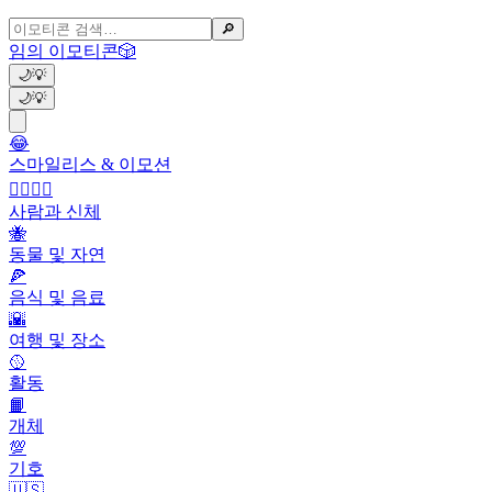
🔎
임의 이모티콘
🎲
🌙
💡
🌙
💡
😂
스마일리스 & 이모션
👩‍❤️‍💋‍👨
사람과 신체
🐝
동물 및 자연
🍕
음식 및 음료
🌇
여행 및 장소
🥎
활동
📙
개체
💯
기호
🇺🇸