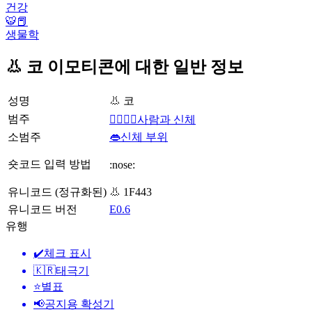
건강
🐯📕
생물학
👃 코 이모티콘에 대한 일반 정보
성명
👃 코
범주
👩‍❤️‍💋‍👨사람과 신체
소범주
👄신체 부위
숏코드 입력 방법
:nose:
유니코드 (정규화된)
👃 1F443
유니코드 버전
E0.6
유행
✔️
체크 표시
🇰🇷
태극기
⭐
별표
📢
공지용 확성기