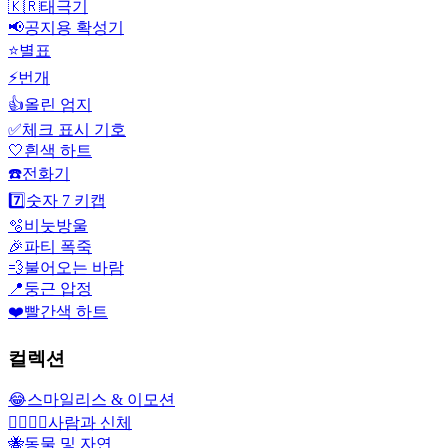
🇰🇷
태극기
📢
공지용 확성기
⭐
별표
⚡
번개
👍
올린 엄지
✅
체크 표시 기호
🤍
흰색 하트
☎️
전화기
7️⃣
숫자 7 키캡
🫧
비눗방울
🎉
파티 폭죽
💨
불어오는 바람
📍
둥근 압정
❤️
빨간색 하트
컬렉션
😂
스마일리스 & 이모션
👩‍❤️‍💋‍👨
사람과 신체
🐝
동물 및 자연