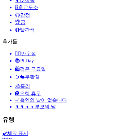
🌳🌿
식물
⛓️👮
교도소
🙃
감정
🏆
금
🔴
빨간색
휴가들
🙆‍♂️
만우절
📚
Pi Day
🛍
검은 금요일
🥚🐇
부활절
🕉
홀리
🏦
은행 휴무
🚬
흡연의 날이 없습니다
👨‍👩‍👧‍👦
부모의 날
유행
✔️
체크 표시