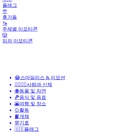
플래그
🎊
휴가들
🦄
주제별 이모티콘
🎲
임의 이모티콘
😂
스마일리스 & 이모션
👩‍❤️‍💋‍👨
사람과 신체
🐝
동물 및 자연
🍕
음식 및 음료
🌇
여행 및 장소
🥎
활동
📙
개체
💯
기호
🇺🇸
플래그