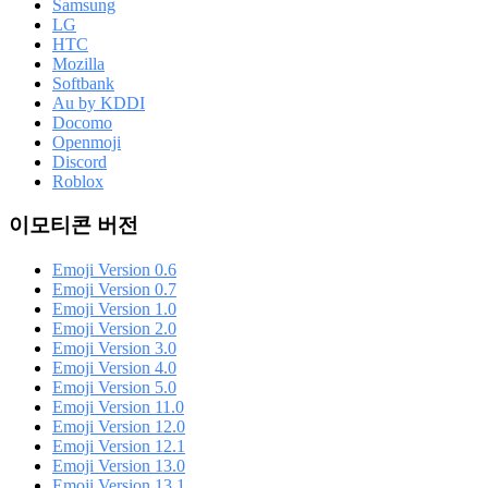
Samsung
LG
HTC
Mozilla
Softbank
Au by KDDI
Docomo
Openmoji
Discord
Roblox
이모티콘 버전
Emoji Version 0.6
Emoji Version 0.7
Emoji Version 1.0
Emoji Version 2.0
Emoji Version 3.0
Emoji Version 4.0
Emoji Version 5.0
Emoji Version 11.0
Emoji Version 12.0
Emoji Version 12.1
Emoji Version 13.0
Emoji Version 13.1