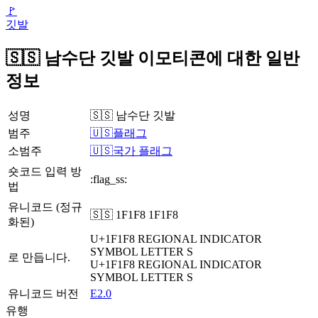
🚩
깃발
🇸🇸 남수단 깃발 이모티콘에 대한 일반
정보
성명
🇸🇸 남수단 깃발
범주
🇺🇸플래그
소범주
🇺🇸국가 플래그
숏코드 입력 방
:flag_ss:
법
유니코드 (정규
🇸🇸 1F1F8 1F1F8
화된)
U+1F1F8
REGIONAL INDICATOR
SYMBOL LETTER S
로 만듭니다.
U+1F1F8
REGIONAL INDICATOR
SYMBOL LETTER S
유니코드 버전
E2.0
유행