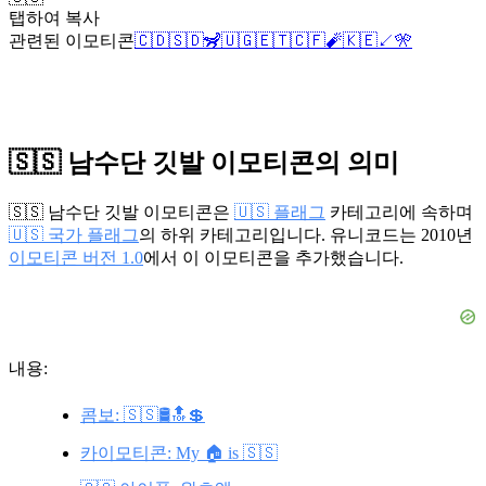
탭하여 복사
관련된 이모티콘
🇨🇩
🇸🇩
🦨
🇺🇬
🇪🇹
🇨🇫
🧨
🇰🇪
↙️
🎌
🇸🇸 남수단 깃발 이모티콘의 의미
🇸🇸 남수단 깃발 이모티콘은
🇺🇸 플래그
카테고리에 속하며
🇺🇸 국가 플래그
의 하위 카테고리입니다. 유니코드는 2010년
이모티콘 버전 1.0
에서 이 이모티콘을 추가했습니다.
내용:
콤보: 🇸🇸🛢️🔝💲
카이모티콘: My 🏠 is 🇸🇸