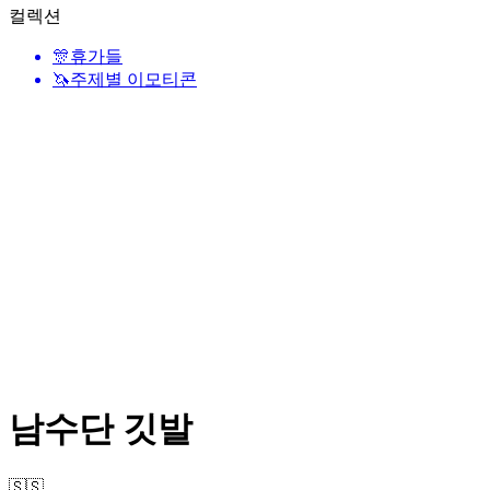
컬렉션
🎊
휴가들
🦄
주제별 이모티콘
남수단 깃발
🇸🇸