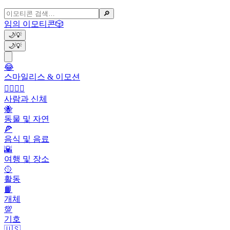
🔎
임의 이모티콘
🎲
🌙
💡
🌙
💡
😂
스마일리스 & 이모션
👩‍❤️‍💋‍👨
사람과 신체
🐝
동물 및 자연
🍕
음식 및 음료
🌇
여행 및 장소
🥎
활동
📙
개체
💯
기호
🇺🇸