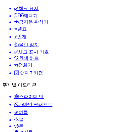
✔️
체크 표시
🇰🇷
태극기
📢
공지용 확성기
⭐
별표
⚡
번개
👍
올린 엄지
✅
체크 표시 기호
🤍
흰색 하트
☎️
전화기
7️⃣
숫자 7 키캡
주제별 이모티콘
🕸️
스파이더 맨
⛏🧱
마인 크래프트
☀️
여름
💦
물
🤑
돈