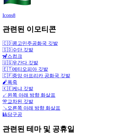
Icons8
관련된 이모티콘
🇨🇩
콩고민주공화국 깃발
🇸🇩
수단 깃발
🦨
스컹크
🇺🇬
우간다 깃발
🇪🇹
에티오피아 깃발
🇨🇫
중앙 아프리카 공화국 깃발
🧨
폭죽
🇰🇪
케냐 깃발
↙️
왼쪽 아래 방향 화살표
🎌
교차된 깃발
↘️
오른쪽 아래 방향 화살표
🎱
당구공
관련된 테마 및 공휴일