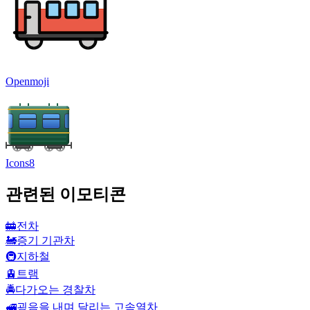
Openmoji
Icons8
관련된 이모티콘
🚋
전차
🚂
증기 기관차
🚇
지하철
🚊
트램
🚔
다가오는 경찰차
🚅
굉음을 내며 달리는 고속열차