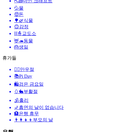
⛏🧱
마인 크래프트
💦
물
🤑
돈
🌳🌿
식물
🙃
감정
⛓️👮
교도소
🦌🦔
동물
🎂
생일
휴가들
🙆‍♂️
만우절
📚
Pi Day
🛍
검은 금요일
🥚🐇
부활절
🕉
홀리
🚬
흡연의 날이 없습니다
🏦
은행 휴무
👨‍👩‍👧‍👦
부모의 날