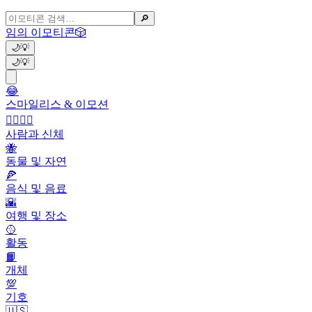
🔎
임의 이모티콘
🎲
🌙
💡
🌙
💡
😂
스마일리스 & 이모션
👩‍❤️‍💋‍👨
사람과 신체
🐝
동물 및 자연
🍕
음식 및 음료
🌇
여행 및 장소
🥎
활동
📙
개체
💯
기호
🇺🇸