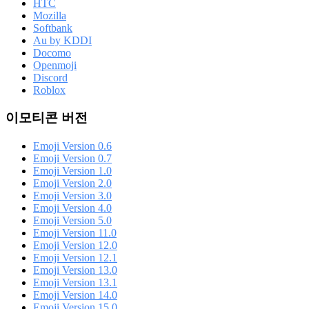
HTC
Mozilla
Softbank
Au by KDDI
Docomo
Openmoji
Discord
Roblox
이모티콘 버전
Emoji Version 0.6
Emoji Version 0.7
Emoji Version 1.0
Emoji Version 2.0
Emoji Version 3.0
Emoji Version 4.0
Emoji Version 5.0
Emoji Version 11.0
Emoji Version 12.0
Emoji Version 12.1
Emoji Version 13.0
Emoji Version 13.1
Emoji Version 14.0
Emoji Version 15.0