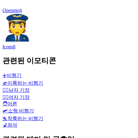
Openmoji
Icons8
관련된 이모티콘
✈️
비행기
🛫
이륙하는 비행기
👨‍✈️
남자 기장
👩‍✈️
여자 기장
🧑
어른
🛩️
소형 비행기
🛬
착륙하는 비행기
💺
좌석