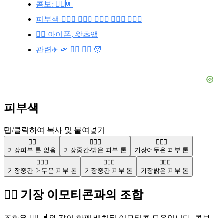
콤보: 🧑‍✈️🆙
피부색 🧑🏼‍✈️ 🧑🏿‍✈️ 🧑🏾‍✈️ 🧑🏽‍✈️ 🧑🏻‍✈️
🧑‍✈️ 아이폰, 왓츠앱
관련✈️ 🛫 👨‍✈️ 👩‍✈️ 🧑
피부색
탭/클릭하여 복사 및 붙여넣기
🧑‍✈️
🧑🏼‍✈️
🧑🏿‍✈️
기장
피부 톤 없음
기장
중간-밝은 피부 톤
기장
어두운 피부 톤
🧑🏾‍✈️
🧑🏽‍✈️
🧑🏻‍✈️
기장
중간-어두운 피부 톤
기장
중간 피부 톤
기장
밝은 피부 톤
🧑‍✈️ 기장 이모티콘과의 조합
조합은 🧑‍✈️🆙 와 같이 함께 배치된 이모티콘 모음입니다. 콤보