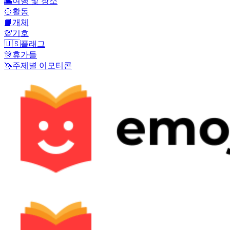
🌇
여행 및 장소
🥎
활동
📙
개체
💯
기호
🇺🇸
플래그
🎊
휴가들
🦄
주제별 이모티콘