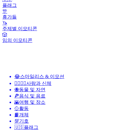
플래그
🎊
휴가들
🦄
주제별 이모티콘
🎲
임의 이모티콘
😂
스마일리스 & 이모션
👩‍❤️‍💋‍👨
사람과 신체
🐝
동물 및 자연
🍕
음식 및 음료
🌇
여행 및 장소
🥎
활동
📙
개체
💯
기호
🇺🇸
플래그