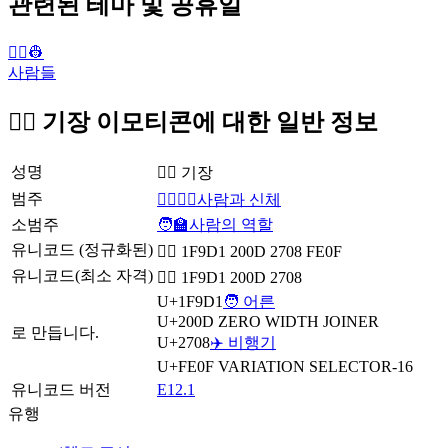
관련된 테마 및 공휴일
👨‍✈️👷
사람들
🧑‍✈️ 기장 이모티콘에 대한 일반 정보
성명
🧑‍✈️ 기장
범주
👩‍❤️‍💋‍👨사람과 신체
소범주
🧑‍🏫사람의 역할
유니코드 (정규화된)
🧑‍✈️ 1F9D1 200D 2708 FE0F
유니코드(최소 자격)
🧑‍✈ 1F9D1 200D 2708
U+1F9D1
🧑 어른
U+200D
ZERO WIDTH JOINER
로 만듭니다.
U+2708
✈️ 비행기
U+FE0F
VARIATION SELECTOR-16
유니코드 버전
E12.1
유행