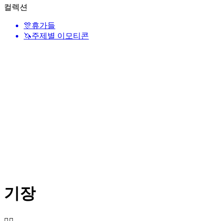
컬렉션
🎊
휴가들
🦄
주제별 이모티콘
기장