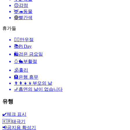
🙃
감정
🦌🦔
동물
🔴
빨간색
휴가들
🙆‍♂️
만우절
📚
Pi Day
🛍
검은 금요일
🥚🐇
부활절
🕉
홀리
🏦
은행 휴무
👨‍👩‍👧‍👦
부모의 날
🚬
흡연의 날이 없습니다
유행
✔️
체크 표시
🇰🇷
태극기
📢
공지용 확성기