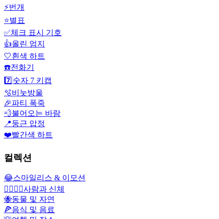
⚡
번개
⭐
별표
✅
체크 표시 기호
👍
올린 엄지
🤍
흰색 하트
☎️
전화기
7️⃣
숫자 7 키캡
🫧
비눗방울
🎉
파티 폭죽
💨
불어오는 바람
📍
둥근 압정
❤️
빨간색 하트
컬렉션
😂
스마일리스 & 이모션
👩‍❤️‍💋‍👨
사람과 신체
🐝
동물 및 자연
🍕
음식 및 음료