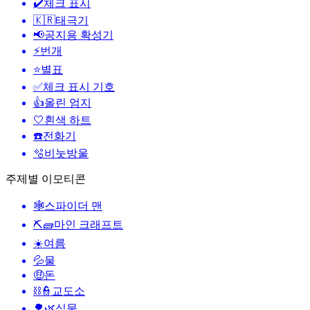
✔️
체크 표시
🇰🇷
태극기
📢
공지용 확성기
⚡
번개
⭐
별표
✅
체크 표시 기호
👍
올린 엄지
🤍
흰색 하트
☎️
전화기
🫧
비눗방울
주제별 이모티콘
🕸️
스파이더 맨
⛏🧱
마인 크래프트
☀️
여름
💦
물
🤑
돈
⛓️👮
교도소
🌳🌿
식물