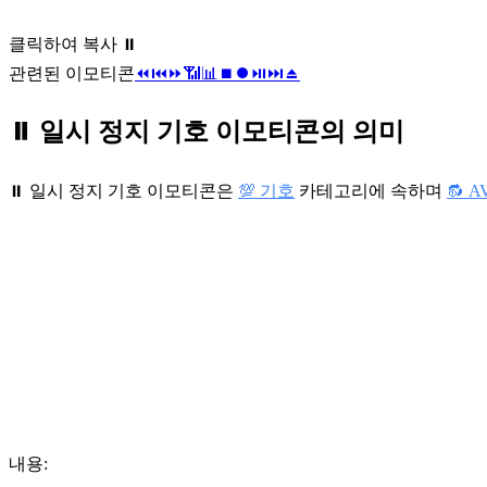
클릭하여 복사 ⏸️
관련된 이모티콘
⏪
⏮️
⏩
📶
📊
⏹️
⏺️
⏯️
⏭️
⏏️
⏸️ 일시 정지 기호 이모티콘의 의미
⏸️ 일시 정지 기호 이모티콘은
💯 기호
카테고리에 속하며
🔂 
내용: