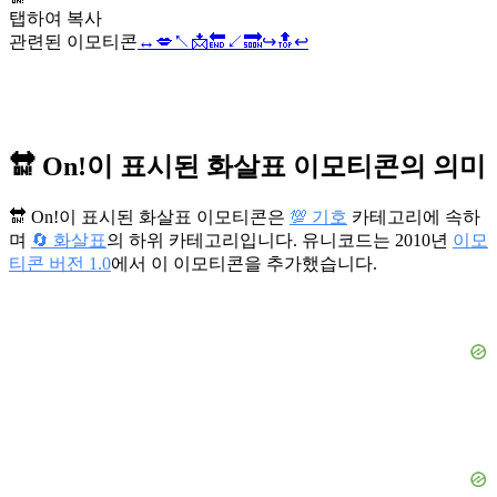
탭하여 복사
관련된 이모티콘
↔️
💋
↖️
📩
🔚
↙️
🔜
↪️
🔝
↩️
🔛 On!이 표시된 화살표 이모티콘의 의미
🔛 On!이 표시된 화살표 이모티콘은
💯 기호
카테고리에 속하
며
🔄 화살표
의 하위 카테고리입니다. 유니코드는 2010년
이모
티콘 버전 1.0
에서 이 이모티콘을 추가했습니다.