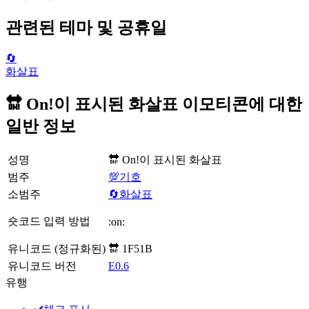
관련된 테마 및 공휴일
🔄
화살표
🔛 On!이 표시된 화살표 이모티콘에 대한
일반 정보
성명
🔛 On!이 표시된 화살표
범주
💯기호
소범주
🔄화살표
숏코드 입력 방법
:on:
유니코드 (정규화된)
🔛 1F51B
유니코드 버전
E0.6
유행