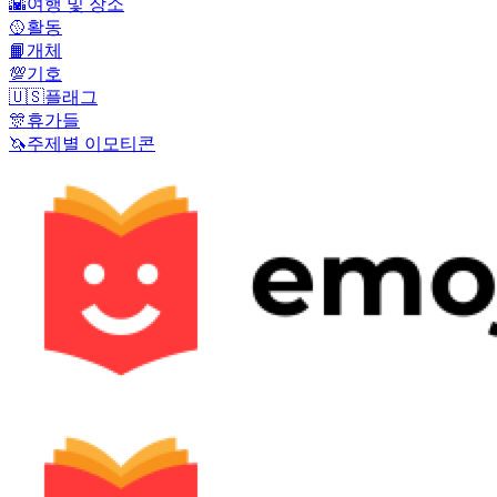
🌇
여행 및 장소
🥎
활동
📙
개체
💯
기호
🇺🇸
플래그
🎊
휴가들
🦄
주제별 이모티콘