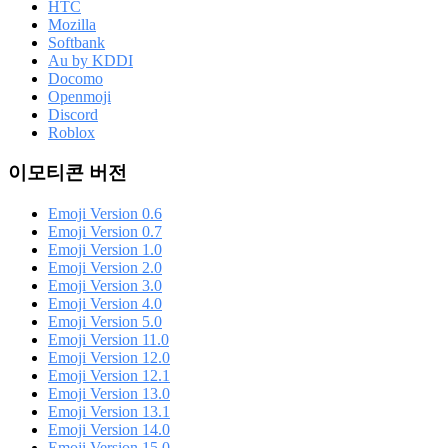
HTC
Mozilla
Softbank
Au by KDDI
Docomo
Openmoji
Discord
Roblox
이모티콘 버전
Emoji Version 0.6
Emoji Version 0.7
Emoji Version 1.0
Emoji Version 2.0
Emoji Version 3.0
Emoji Version 4.0
Emoji Version 5.0
Emoji Version 11.0
Emoji Version 12.0
Emoji Version 12.1
Emoji Version 13.0
Emoji Version 13.1
Emoji Version 14.0
Emoji Version 15.0