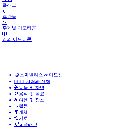
플래그
🎊
휴가들
🦄
주제별 이모티콘
🎲
임의 이모티콘
😂
스마일리스 & 이모션
👩‍❤️‍💋‍👨
사람과 신체
🐝
동물 및 자연
🍕
음식 및 음료
🌇
여행 및 장소
🥎
활동
📙
개체
💯
기호
🇺🇸
플래그