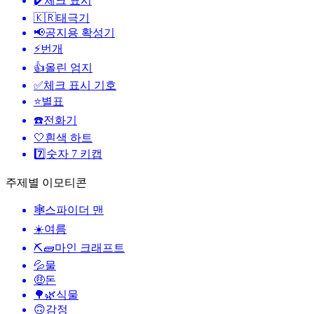
✔️
체크 표시
🇰🇷
태극기
📢
공지용 확성기
⚡
번개
👍
올린 엄지
✅
체크 표시 기호
⭐
별표
☎️
전화기
🤍
흰색 하트
7️⃣
숫자 7 키캡
주제별 이모티콘
🕸️
스파이더 맨
☀️
여름
⛏🧱
마인 크래프트
💦
물
🤑
돈
🌳🌿
식물
🙃
감정