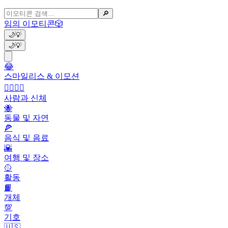
🔎
임의 이모티콘
🎲
🌙
💡
🌙
💡
😂
스마일리스 & 이모션
👩‍❤️‍💋‍👨
사람과 신체
🐝
동물 및 자연
🍕
음식 및 음료
🌇
여행 및 장소
🥎
활동
📙
개체
💯
기호
🇺🇸