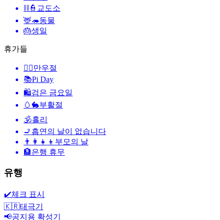
⛓️👮
교도소
🦌🦔
동물
🎂
생일
휴가들
🙆‍♂️
만우절
📚
Pi Day
🛍
검은 금요일
🥚🐇
부활절
🕉
홀리
🚬
흡연의 날이 없습니다
👨‍👩‍👧‍👦
부모의 날
🏦
은행 휴무
유행
✔️
체크 표시
🇰🇷
태극기
📢
공지용 확성기