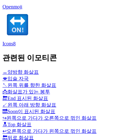
Openmoji
Icons8
관련된 이모티콘
↔️
양방향 화살표
💋
입술 자국
↖️
왼쪽 위를 향한 화살표
📩
화살표가 있는 봉투
🔚
End 표시된 화살표
↙️
왼쪽 아래 방향 화살표
🔜
Soon이 표시된 화살표
↪️
왼쪽으로 가다가 오른쪽으로 꺾인 화살표
🔝
Top 화살표
↩️
오른쪽으로 가다가 왼쪽으로 꺾인 화살표
🔙
뒤로 화살표