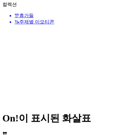
컬렉션
🎊
휴가들
🦄
주제별 이모티콘
On!이 표시된 화살표
🔛