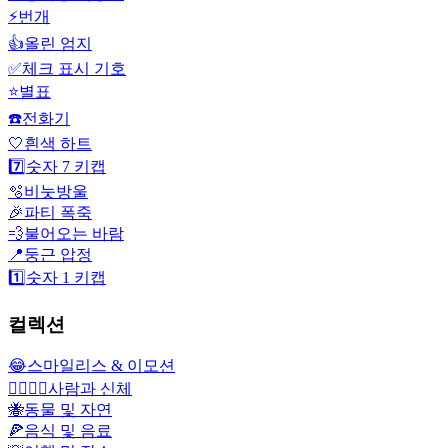
⚡
번개
👍
올린 엄지
✅
체크 표시 기호
⭐
별표
☎️
전화기
🤍
흰색 하트
7️⃣
숫자 7 키캡
🫧
비눗방울
🎉
파티 폭죽
💨
불어오는 바람
📍
둥근 압정
1️⃣
숫자 1 키캡
컬렉션
😂
스마일리스 & 이모션
👩‍❤️‍💋‍👨
사람과 신체
🐝
동물 및 자연
🍕
음식 및 음료