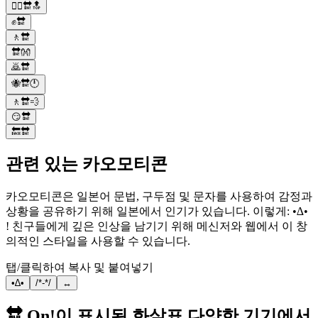
👱‍♀️🔛🔝
✊🔛
🚶🔛
🔛👐
🙇🔛
🐝🔛🕛
🚶🔛💨
😏🔛
🔙🔛
관련 있는 카오모티콘
카오모티콘은 일본어 문법, 구두점 및 문자를 사용하여 감정과
상황을 공유하기 위해 일본에서 인기가 있습니다. 이렇게: •∆•
! 친구들에게 깊은 인상을 남기기 위해 메신저와 웹에서 이 창
의적인 스타일을 사용할 수 있습니다.
탭/클릭하여 복사 및 붙여넣기
•∆•
/*-*/
↔️
🔛 On!이 표시된 화살표 다양한 기기에서