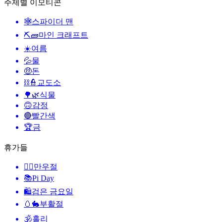
주제별 이모티콘
🕸️
스파이더 맨
⛏🧱
마인 크래프트
☀️
여름
💦
물
🤑
돈
⛓️👮
교도소
🌳🌿
식물
🙃
감정
🔴
빨간색
🏆
금
휴가들
🙆‍♂️
만우절
📚
Pi Day
🛍
검은 금요일
🥚🐇
부활절
🕉
홀리