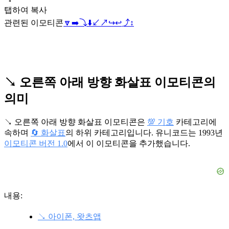
탭하여 복사
관련된 이모티콘
🔽
➡️
⤵️
⬇️
↙️
↗️
↪️
↩️
⤴️
↕️
↘️ 오른쪽 아래 방향 화살표 이모티콘의
의미
↘️ 오른쪽 아래 방향 화살표 이모티콘은
💯 기호
카테고리에
속하며
🔄 화살표
의 하위 카테고리입니다. 유니코드는 1993년
이모티콘 버전 1.0
에서 이 이모티콘을 추가했습니다.
내용:
↘️ 아이폰, 왓츠앱