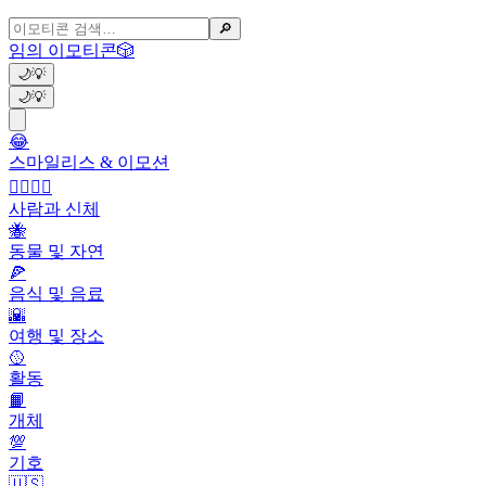
🔎
임의 이모티콘
🎲
🌙
💡
🌙
💡
😂
스마일리스 & 이모션
👩‍❤️‍💋‍👨
사람과 신체
🐝
동물 및 자연
🍕
음식 및 음료
🌇
여행 및 장소
🥎
활동
📙
개체
💯
기호
🇺🇸