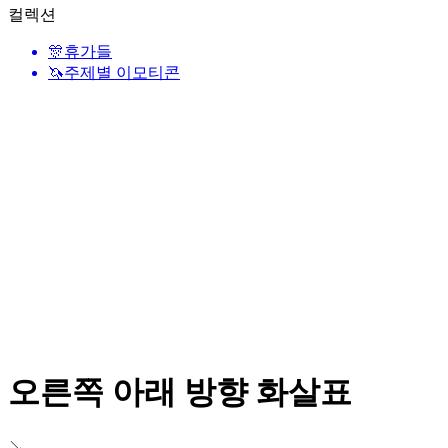
컬렉션
🎊
휴가들
🦄
주제별 이모티콘
오른쪽 아래 방향 화살표
↘️