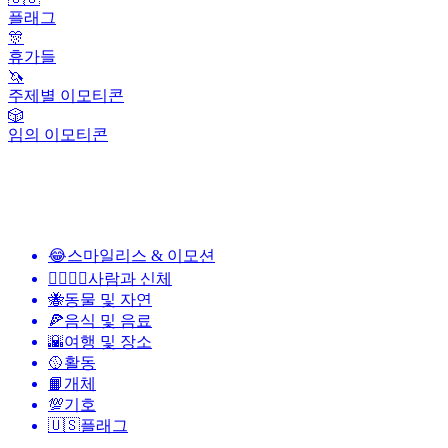
플래그
🎊
휴가들
🦄
주제별 이모티콘
🎲
임의 이모티콘
😂
스마일리스 & 이모션
👩‍❤️‍💋‍👨
사람과 신체
🐝
동물 및 자연
🍕
음식 및 음료
🌇
여행 및 장소
🥎
활동
📙
개체
💯
기호
🇺🇸
플래그