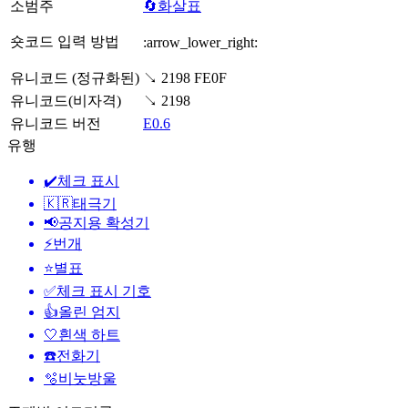
소범주
🔄화살표
숏코드 입력 방법
:arrow_lower_right:
유니코드 (정규화된)
↘️ 2198 FE0F
유니코드(비자격)
↘ 2198
유니코드 버전
E0.6
유행
✔️
체크 표시
🇰🇷
태극기
📢
공지용 확성기
⚡
번개
⭐
별표
✅
체크 표시 기호
👍
올린 엄지
🤍
흰색 하트
☎️
전화기
🫧
비눗방울