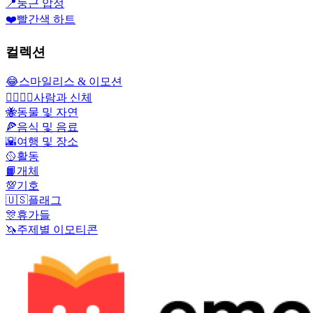
📍
둥근 압정
❤️
빨간색 하트
컬렉션
😂
스마일리스 & 이모션
👩‍❤️‍💋‍👨
사람과 신체
🐝
동물 및 자연
🍕
음식 및 음료
🌇
여행 및 장소
🥎
활동
📙
개체
💯
기호
🇺🇸
플래그
🎊
휴가들
🦄
주제별 이모티콘