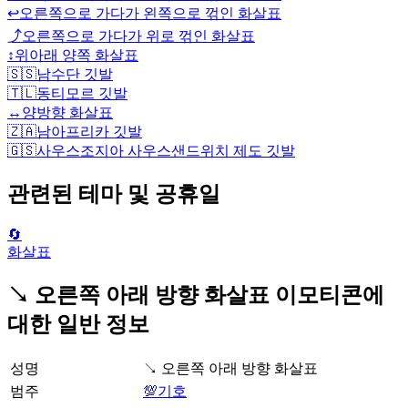
↩️
오른쪽으로 가다가 왼쪽으로 꺾인 화살표
⤴️
오른쪽으로 가다가 위로 꺾인 화살표
↕️
위아래 양쪽 화살표
🇸🇸
남수단 깃발
🇹🇱
동티모르 깃발
↔️
양방향 화살표
🇿🇦
남아프리카 깃발
🇬🇸
사우스조지아 사우스샌드위치 제도 깃발
관련된 테마 및 공휴일
🔄
화살표
↘️ 오른쪽 아래 방향 화살표 이모티콘에
대한 일반 정보
성명
↘️ 오른쪽 아래 방향 화살표
범주
💯기호