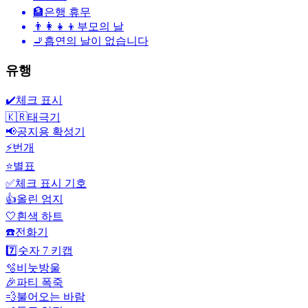
🏦
은행 휴무
👨‍👩‍👧‍👦
부모의 날
🚬
흡연의 날이 없습니다
유행
✔️
체크 표시
🇰🇷
태극기
📢
공지용 확성기
⚡
번개
⭐
별표
✅
체크 표시 기호
👍
올린 엄지
🤍
흰색 하트
☎️
전화기
7️⃣
숫자 7 키캡
🫧
비눗방울
🎉
파티 폭죽
💨
불어오는 바람