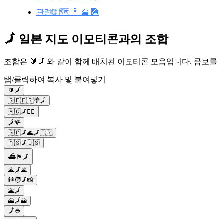
관련🌐 🗺️ 👺 🗻 🎑
🗾 일본 지도 이모티콘과의 조합
조합은 🔰🗾 와 같이 함께 배치된 이모티콘 모음입니다. 콤보
탭/클릭하여 복사 및 붙여넣기
🔰🗾
🇬🇫🇫🇷🌴🗾
🇦🇨🗾🙋‍♂️
🗾🪸
🇬🇵🗾🌊🗾🇫🇷
🇦🇸🗾🇺🇸
⛴️🏴🗾
🌋🗾🌋
👫🧑🗾📸
🌋🗾
🗻🗾🗻
🗾👲