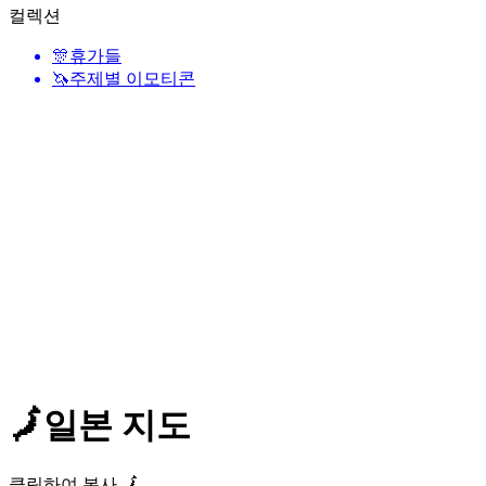
컬렉션
🎊
휴가들
🦄
주제별 이모티콘
🗾
일본 지도
클릭하여 복사 🗾