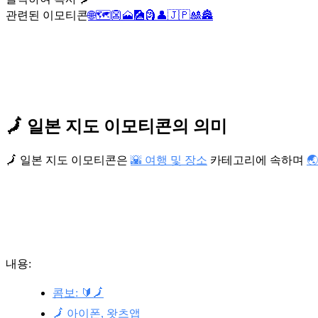
관련된 이모티콘
🌐
🗺️
👺
🗻
🎑
🗿
👤
🇯🇵
🎎
🏯
🗾 일본 지도 이모티콘의 의미
🗾 일본 지도 이모티콘은
🌇 여행 및 장소
카테고리에 속하며

내용:
콤보: 🔰🗾
🗾 아이폰, 왓츠앱