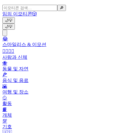
🔎
임의 이모티콘
🎲
🌙
💡
🌙
💡
😂
스마일리스 & 이모션
👩‍❤️‍💋‍👨
사람과 신체
🐝
동물 및 자연
🍕
음식 및 음료
🌇
여행 및 장소
🥎
활동
📙
개체
💯
기호
🇺🇸