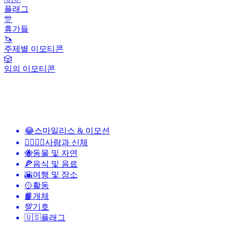
플래그
🎊
휴가들
🦄
주제별 이모티콘
🎲
임의 이모티콘
😂
스마일리스 & 이모션
👩‍❤️‍💋‍👨
사람과 신체
🐝
동물 및 자연
🍕
음식 및 음료
🌇
여행 및 장소
🥎
활동
📙
개체
💯
기호
🇺🇸
플래그