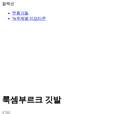
컬렉션
🎊
휴가들
🦄
주제별 이모티콘
룩셈부르크 깃발
🇱🇺