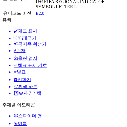
U+1F1FA
REGIONAL INDICATOR
SYMBOL LETTER U
유니코드 버전
E2.0
유행
✔️
체크 표시
🇰🇷
태극기
📢
공지용 확성기
⚡
번개
👍
올린 엄지
✅
체크 표시 기호
⭐
별표
☎️
전화기
🤍
흰색 하트
7️⃣
숫자 7 키캡
주제별 이모티콘
🕸️
스파이더 맨
☀️
여름