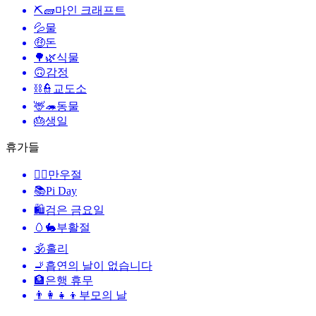
⛏🧱
마인 크래프트
💦
물
🤑
돈
🌳🌿
식물
🙃
감정
⛓️👮
교도소
🦌🦔
동물
🎂
생일
휴가들
🙆‍♂️
만우절
📚
Pi Day
🛍
검은 금요일
🥚🐇
부활절
🕉
홀리
🚬
흡연의 날이 없습니다
🏦
은행 휴무
👨‍👩‍👧‍👦
부모의 날