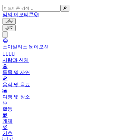
🔎
임의 이모티콘
🎲
🌙
💡
🌙
💡
😂
스마일리스 & 이모션
👩‍❤️‍💋‍👨
사람과 신체
🐝
동물 및 자연
🍕
음식 및 음료
🌇
여행 및 장소
🥎
활동
📙
개체
💯
기호
🇺🇸