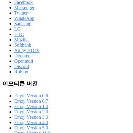
Facebook
Messenger
Twitter
WhatsApp
Samsung
LG
HTC
Mozilla
Softbank
Au by KDDI
Docomo
Openmoji
Discord
Roblox
이모티콘 버전
Emoji Version 0.6
Emoji Version 0.7
Emoji Version 1.0
Emoji Version 2.0
Emoji Version 3.0
Emoji Version 4.0
Emoji Version 5.0