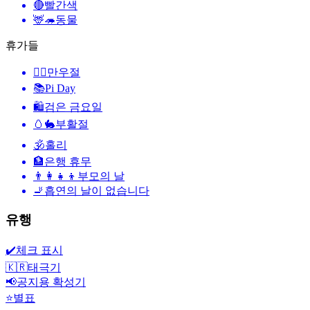
🔴
빨간색
🦌🦔
동물
휴가들
🙆‍♂️
만우절
📚
Pi Day
🛍
검은 금요일
🥚🐇
부활절
🕉
홀리
🏦
은행 휴무
👨‍👩‍👧‍👦
부모의 날
🚬
흡연의 날이 없습니다
유행
✔️
체크 표시
🇰🇷
태극기
📢
공지용 확성기
⭐
별표