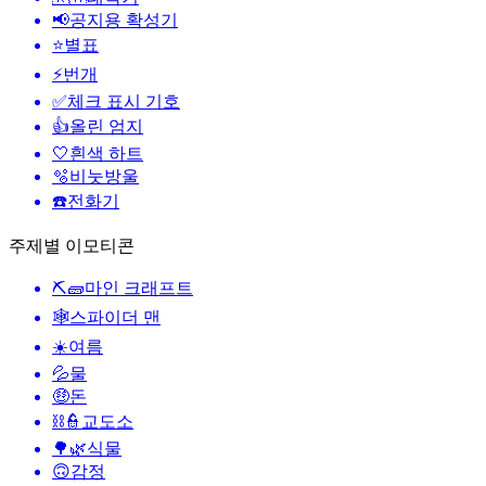
📢
공지용 확성기
⭐
별표
⚡
번개
✅
체크 표시 기호
👍
올린 엄지
🤍
흰색 하트
🫧
비눗방울
☎️
전화기
주제별 이모티콘
⛏🧱
마인 크래프트
🕸️
스파이더 맨
☀️
여름
💦
물
🤑
돈
⛓️👮
교도소
🌳🌿
식물
🙃
감정