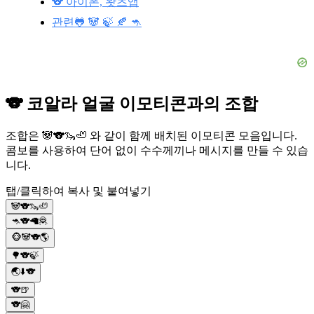
🐨 아이폰, 왓츠앱
관련🐸 🐼 🍃 🍂 🦘
🐨 코알라 얼굴 이모티콘과의 조합
조합은 🐼🐨🦦🦥 와 같이 함께 배치된 이모티콘 모음입니다.
콤보를 사용하여 단어 없이 수수께끼나 메시지를 만들 수 있습
니다.
탭/클릭하여 복사 및 붙여넣기
🐼🐨🦦🦥
🦘🐨🦙🦧
🐵🐼🐨🌎
🌳🐨🍃
🌏⬇️🐨
🐨🍺
🐨🤗