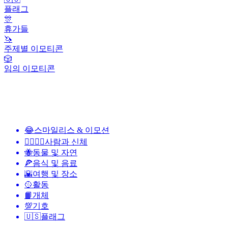
플래그
🎊
휴가들
🦄
주제별 이모티콘
🎲
임의 이모티콘
😂
스마일리스 & 이모션
👩‍❤️‍💋‍👨
사람과 신체
🐝
동물 및 자연
🍕
음식 및 음료
🌇
여행 및 장소
🥎
활동
📙
개체
💯
기호
🇺🇸
플래그