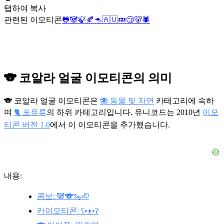
탭하여 복사
관련된 이모티콘
🐸
🐼
🍃
🍂
🦘
🇦🇺
💤
😴
🐻
🕷️
🐨 코알라 얼굴 이모티콘의 의미
🐨 코알라 얼굴 이모티콘은
🐝 동물 및 자연
카테고리에 속하
며
🐈 포유류
의 하위 카테고리입니다. 유니코드는 2010년
이모
티콘 버전 1.0
에서 이 이모티콘을 추가했습니다.
내용:
콤보: 🐼🐨🦦🦥
카이모티콘: ʕ•ᴥ•ʔ