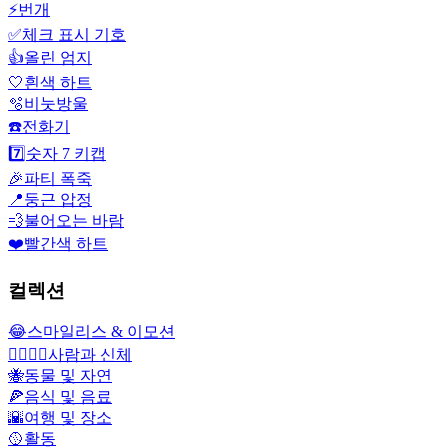
⚡
번개
✅
체크 표시 기호
👍
올린 엄지
🤍
흰색 하트
🫧
비눗방울
☎️
전화기
7️⃣
숫자 7 키캡
🎉
파티 폭죽
📍
둥근 압정
💨
불어오는 바람
❤️
빨간색 하트
컬렉션
😂
스마일리스 & 이모션
👩‍❤️‍💋‍👨
사람과 신체
🐝
동물 및 자연
🍕
음식 및 음료
🌇
여행 및 장소
🥎
활동