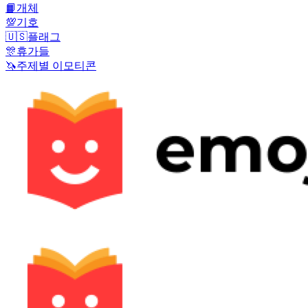
📙
개체
💯
기호
🇺🇸
플래그
🎊
휴가들
🦄
주제별 이모티콘