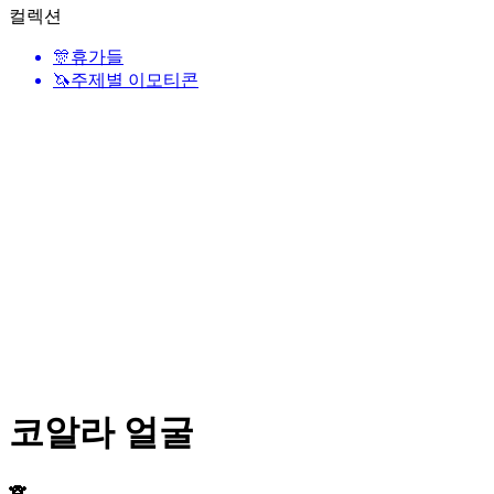
컬렉션
🎊
휴가들
🦄
주제별 이모티콘
코알라 얼굴
🐨