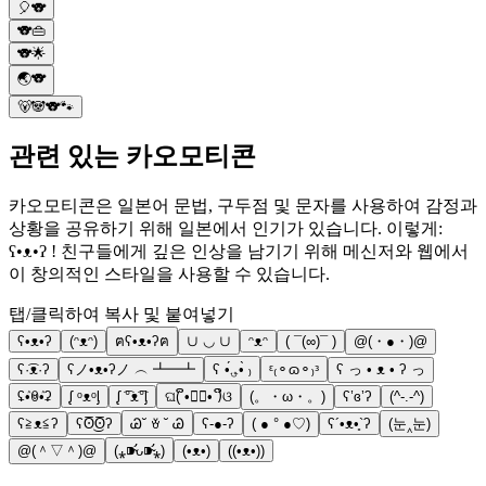
🎈🐨
🐨👜
🐨🌟
🌏🐨
🐻🐼🐨🐾
관련 있는 카오모티콘
카오모티콘은 일본어 문법, 구두점 및 문자를 사용하여 감정과
상황을 공유하기 위해 일본에서 인기가 있습니다. 이렇게:
ʕ•ᴥ•ʔ ! 친구들에게 깊은 인상을 남기기 위해 메신저와 웹에서
이 창의적인 스타일을 사용할 수 있습니다.
탭/클릭하여 복사 및 붙여넣기
ʕ•ᴥ•ʔ
(ᵔᴥᵔ)
ฅʕ•ᴥ•ʔฅ
∪ ◡ ∪
ᵔᴥᵔ
( ¯(∞)¯ )
@(・●・)@
ʕ·͡ᴥ·ʔ
ʕノ•ᴥ•ʔノ ︵ ┻━┻
ʕ •́؈•̀ ₎
ᵋ₍⚬ɷ⚬₎ᵌ
ʕ っ • ᴥ • ʔ っ
ʢٛ•ꇵٛ•ʡ
ᶘ ᵒᴥᵒᶅ
ᶘ ͡°ᴥ͡°ᶅ
ଘ( ິ•ᆺ⃘• )ິଓ
(。・ω・。)
ʕʽɞʼʔ
(^-.-^)
ʕ≧ᴥ≦ʔ
ʕʘ̅͜ʘ̅ʔ
Ꮚ˘ ꈊ ˘ Ꮚ
ʕ-●-ʔ
( ● ° ●♡)
ʕ´•ᴥ•̥`ʔ
(눈‸눈)
@(＾▽＾)@
(⁎⁍̴̛ᴗ⁍̴̛⁎)
(•ᴥ•)
((•ᴥ•))