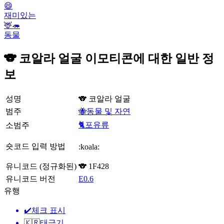
😄
재미있는
🦌🦔
동물
🐨 코알라 얼굴 이모티콘에 대한 일반 정
보
성명
🐨 코알라 얼굴
범주
🐝동물 및 자연
🐈포유류
소범주
숏코드 입력 방법
:koala:
유니코드 (정규화된)
🐨 1F428
유니코드 버전
E0.6
유행
✔️
체크 표시
🇰🇷
태극기