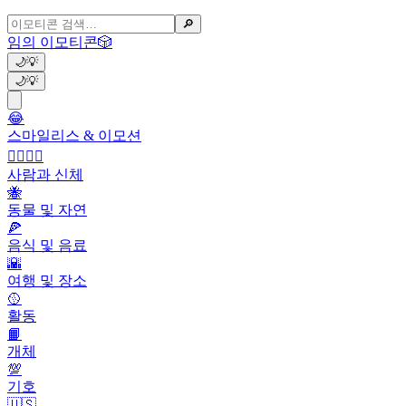
🔎
임의 이모티콘
🎲
🌙
💡
🌙
💡
😂
스마일리스 & 이모션
👩‍❤️‍💋‍👨
사람과 신체
🐝
동물 및 자연
🍕
음식 및 음료
🌇
여행 및 장소
🥎
활동
📙
개체
💯
기호
🇺🇸