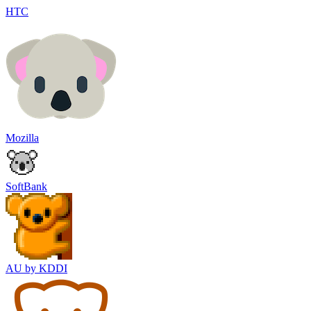
HTC
Mozilla
SoftBank
AU by KDDI