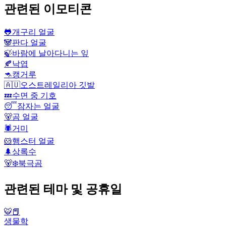
관련된 이모티콘
🐸
개구리 얼굴
🐼
판다 얼굴
🍃
바람에 날아다니는 잎
🍂
낙엽
🦘
캥거루
🇦🇺
오스트레일리아 깃발
💤
수면 중 기호
😴
잠자는 얼굴
🐻
곰 얼굴
🕷️
거미
🐹
햄스터 얼굴
🌲
상록수
🐻‍❄️
북극곰
관련된 테마 및 공휴일
🐯📕
생물학