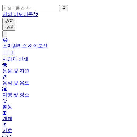
🔎
임의 이모티콘
🎲
🌙
💡
🌙
💡
😂
스마일리스 & 이모션
👩‍❤️‍💋‍👨
사람과 신체
🐝
동물 및 자연
🍕
음식 및 음료
🌇
여행 및 장소
🥎
활동
📙
개체
💯
기호
🇺🇸