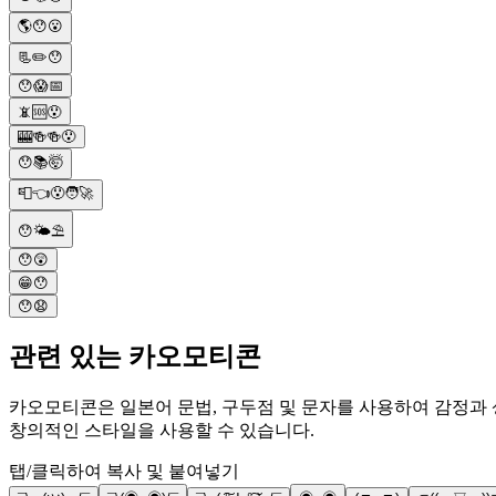
🌎😯😮
📃✏️😯
😯😱📅
📵🆘😯
🎰🍻🍻😯
😯📚🤯
📮👈😯🧑‍🚀
😯🌤⛱️
😯😲
😁😯
😯😧
관련 있는 카오모티콘
카오모티콘은 일본어 문법, 구두점 및 문자를 사용하여 감정과 상황
창의적인 스타일을 사용할 수 있습니다.
탭/클릭하여 복사 및 붙여넣기