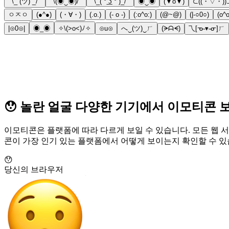
¯\_ (ツ) _/¯
¯\(◉‿◉)/¯
¯\_( ͠° ͟ʖ °͠ )_/¯
◉‿◉
(▼o▼)
⊂((・▽・))
ㅇㅈㅇ
(●^●)
(・∀・)
(.o.)
(- o -)
(:o^o:)
(@~@)
(|-○0○)
(o^o
|⊙0⊙|
◉_◉
✧\(>o<)ﾉ✧
⊙u⊙
へ‿(ツ)‿ㄏ
(ᗒᗩᗕ)
乁[ᓀ˵▾˵ᓂ]ㄏ
😯 놀란 얼굴 다양한 기기에서 이모티콘 
이모티콘은 플랫폼에 따라 다르게 보일 수 있습니다. 모든 웹 서
콘이 가장 인기 있는 플랫폼에서 어떻게 보이는지 확인할 수 있
😯
당신의 브라우저