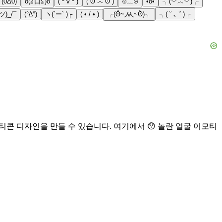
(0Δ0)
o(≧口≦)o
( º v º )
( ʘ ෴ ʘ )
⊙﹏⊙
•o•
╮(︶︿︶)╭
(ツ)_/¯
(°∆°)
ヽ(´ー` )┌
( • / • )
╭(ʘ̆~◞౪◟~ʘ̆)╮
╮( ˘ ､ ˘ )╭
티콘 디자인을 만들 수 있습니다. 여기에서 😯 놀란 얼굴 이모티