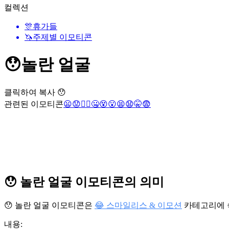
컬렉션
🎊
휴가들
🦄
주제별 이모티콘
😯
놀란 얼굴
클릭하여 복사 😯
관련된 이모티콘
😦
😟
🤦‍♀️
🤐
😵
😮
😫
😧
🤫
😨
😯 놀란 얼굴 이모티콘의 의미
😯 놀란 얼굴 이모티콘은
😂 스마일리스 & 이모션
카테고리에
내용: