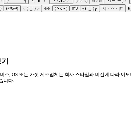
⊃
(*_______*)
乁 ˘ o ˘ ㄏ
¯\_ȌᴥȌ_/¯
(⊙ｏ⊙)
⊙▽⊙
ヽ(ー_ー )ノ
)
(@0@)
╮( ˘_˘ )╭
⊙⊙
( '• o •`)
0^0
┐( ˘_˘ )┌
乁| ･ 〰 ･ |ㄏ
t
보기
비스, OS 또는 가젯 제조업체는 회사 스타일과 비전에 따라 이모
습니다.