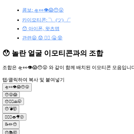
콤보: 🛸👀👁😱😯😮
카이모티콘: ¯\_ (ツ) _/¯
😯 아이폰, 왓츠앱
관련😦 😟 🤦‍♀️ 🤐 😵
😯 놀란 얼굴 이모티콘과의 조합
조합은 🛸👀👁😱😯😮 와 같이 함께 배치된 이모티콘 모음
탭/클릭하여 복사 및 붙여넣기
🛸👀👁😱😯😮
😯😲😱
😯🙆‍♂️🙏🤭
😯💣🤯
🙆‍♀️‍♀️👄🎥😯
📝✏️😯
😯📚🤯