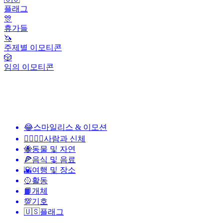
플래그
🎊
휴가들
🦄
주제별 이모티콘
🎲
임의 이모티콘
😂
스마일리스 & 이모션
👩‍❤️‍💋‍👨
사람과 신체
🐝
동물 및 자연
🍕
음식 및 음료
🌇
여행 및 장소
🥎
활동
📙
개체
💯
기호
🇺🇸
플래그