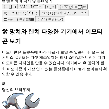
탭/클릭하여 복사 및 붙여넣기
(----|_|---)
/\/\¶ °. °¶|/¯¯\|¬
| + _ + |
(〃’▽’)_中☆{{{Д}}}
!!(｀･ω･)_中☆( ﾟｪﾟ)・;’
⊂(ﾉ-(工)-)⊃ﾉ 中☆(o_ _)o ．ｚＺ
(((´･ω･｀)_中☆{{{Д}}}
( ´∀｀)_中☆)>ω<)
🛠️ 망치와 렌치 다양한 기기에서 이모티
콘 보기
이모티콘은 플랫폼에 따라 다르게 보일 수 있습니다. 모든 웹
서비스, OS 또는 가젯 제조업체는 회사 스타일과 비전에 따라
이모티콘 디자인을 만들 수 있습니다. 여기에서 🛠️ 망치와 렌
치 이모티콘이 가장 인기 있는 플랫폼에서 어떻게 보이는지 확
인할 수 있습니다.
🛠️
당신의 브라우저