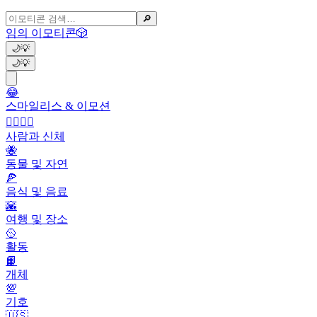
🔎
임의 이모티콘
🎲
🌙
💡
🌙
💡
😂
스마일리스 & 이모션
👩‍❤️‍💋‍👨
사람과 신체
🐝
동물 및 자연
🍕
음식 및 음료
🌇
여행 및 장소
🥎
활동
📙
개체
💯
기호
🇺🇸