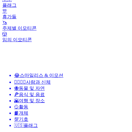
플래그
🎊
휴가들
🦄
주제별 이모티콘
🎲
임의 이모티콘
😂
스마일리스 & 이모션
👩‍❤️‍💋‍👨
사람과 신체
🐝
동물 및 자연
🍕
음식 및 음료
🌇
여행 및 장소
🥎
활동
📙
개체
💯
기호
🇺🇸
플래그