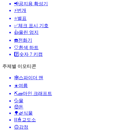
📢
공지용 확성기
⚡
번개
⭐
별표
✅
체크 표시 기호
👍
올린 엄지
☎️
전화기
🤍
흰색 하트
7️⃣
숫자 7 키캡
주제별 이모티콘
🕸️
스파이더 맨
☀️
여름
⛏🧱
마인 크래프트
💦
물
🤑
돈
🌳🌿
식물
⛓️👮
교도소
🙃
감정