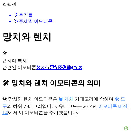
컬렉션
🎊
휴가들
🦄
주제별 이모티콘
망치와 렌치
🛠️
탭하여 복사
관련된 이모티콘
⚒️
⚔️
🔩
🧑‍🔧
❎
👷
🖥️
✖️
🔧
❌
🛠️ 망치와 렌치 이모티콘의 의미
🛠️ 망치와 렌치 이모티콘은
📙 개체
카테고리에 속하며
🛠️ 도
구
의 하위 카테고리입니다. 유니코드는 2014년
이모티콘 버전
1.0
에서 이 이모티콘을 추가했습니다.