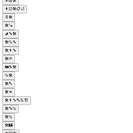
⚒️😫🛠️
👩🏻🛠️📋📐
📄🛠️
🛠️🪚
🚽🔧🛠️
🛠️🔩🔧
🛠️👨‍🔧
🛠️🌱
🚂🔧🛠️
🔩🛠️
🛠️🔨
🛠️👊
🛠️👨‍🔧🔨💪🏗️
🛠️🔧🔩
🛠️🔩
🛠️🏰