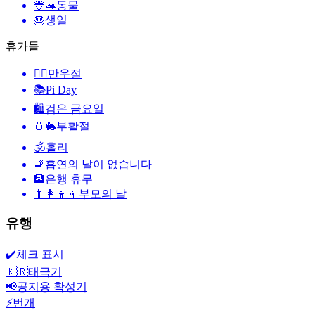
🦌🦔
동물
🎂
생일
휴가들
🙆‍♂️
만우절
📚
Pi Day
🛍
검은 금요일
🥚🐇
부활절
🕉
홀리
🚬
흡연의 날이 없습니다
🏦
은행 휴무
👨‍👩‍👧‍👦
부모의 날
유행
✔️
체크 표시
🇰🇷
태극기
📢
공지용 확성기
⚡
번개