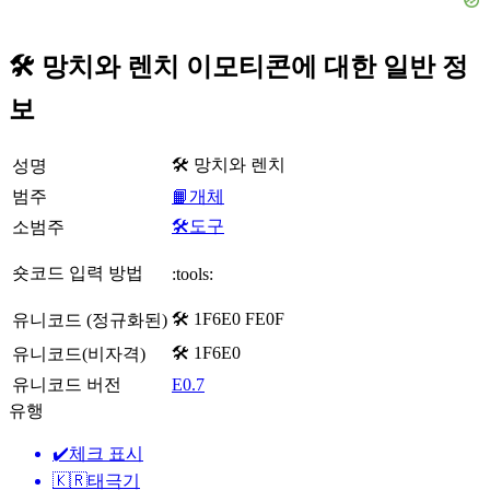
🛠️ 망치와 렌치 이모티콘에 대한 일반 정
보
🛠️ 망치와 렌치
성명
범주
📙개체
🛠️도구
소범주
숏코드 입력 방법
:tools:
🛠️ 1F6E0 FE0F
유니코드 (정규화된)
🛠 1F6E0
유니코드(비자격)
유니코드 버전
E0.7
유행
✔️
체크 표시
🇰🇷
태극기