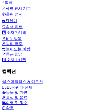
⭐
별표
✅
체크 표시 기호
👍
올린 엄지
☎️
전화기
🤍
흰색 하트
7️⃣
숫자 7 키캡
🫧
비눗방울
🎉
파티 폭죽
💨
불어오는 바람
📍
둥근 압정
1️⃣
숫자 1 키캡
컬렉션
😂
스마일리스 & 이모션
👩‍❤️‍💋‍👨
사람과 신체
🐝
동물 및 자연
🍕
음식 및 음료
🌇
여행 및 장소
🥎
활동