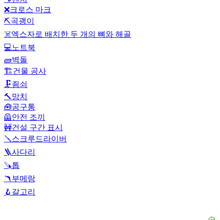
❌
크로스 마크
⛏️
곡괭이
☠️
엑스자로 배치한 두 개의 뼈와 해골
💻
노트북
🧱
벽돌
🏗️
건물 공사
🗜️
죔쇠
🔨
망치
🧰
공구통
🦺
안전 조끼
🚧
건설 구간 표시
🪛
스크루드라이버
🪜
사다리
🪚
톱
🪃
부메랑
🪝
갈고리