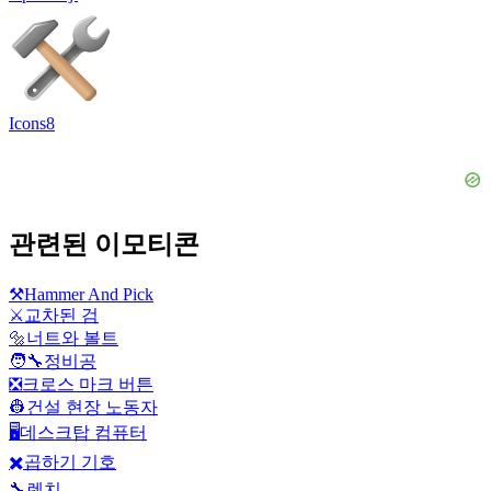
Icons8
관련된 이모티콘
⚒️
Hammer And Pick
⚔️
교차된 검
🔩
너트와 볼트
🧑‍🔧
정비공
❎
크로스 마크 버튼
👷
건설 현장 노동자
🖥️
데스크탑 컴퓨터
✖️
곱하기 기호
🔧
렌치