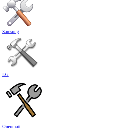
Samsung
LG
Openmoji