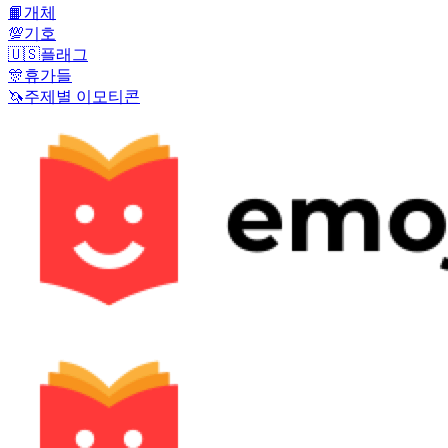
📙
개체
💯
기호
🇺🇸
플래그
🎊
휴가들
🦄
주제별 이모티콘