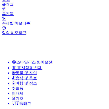
플래그
🎊
휴가들
🦄
주제별 이모티콘
🎲
임의 이모티콘
😂
스마일리스 & 이모션
👩‍❤️‍💋‍👨
사람과 신체
🐝
동물 및 자연
🍕
음식 및 음료
🌇
여행 및 장소
🥎
활동
📙
개체
💯
기호
🇺🇸
플래그