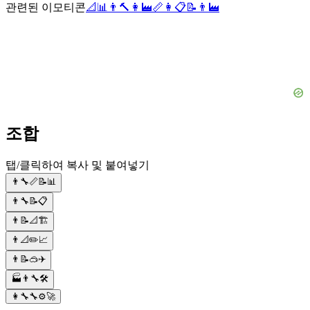
관련된 이모티콘
📐
📊
👨
🔨
👩‍🏭
📏
👩
📋
📝
👨‍🏭
조합
탭/클릭하여 복사 및 붙여넣기
👨‍🔧📏📝📊
👨‍🔧📝📋
👨📝📐🏗
👨📐✏️📈
👨📝🥽✈️
🏭👨‍🔧🛠
👩‍🔧🔧⚙️🚀