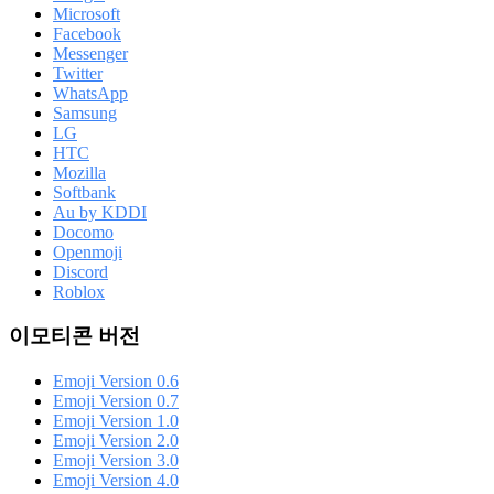
Microsoft
Facebook
Messenger
Twitter
WhatsApp
Samsung
LG
HTC
Mozilla
Softbank
Au by KDDI
Docomo
Openmoji
Discord
Roblox
이모티콘 버전
Emoji Version 0.6
Emoji Version 0.7
Emoji Version 1.0
Emoji Version 2.0
Emoji Version 3.0
Emoji Version 4.0