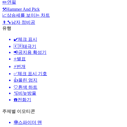
✏️
연필
⚒️
Hammer And Pick
📈
상승세를 보이는 차트
👨‍🔧
남자 정비공
유행
✔️
체크 표시
🇰🇷
태극기
📢
공지용 확성기
⭐
별표
⚡
번개
✅
체크 표시 기호
👍
올린 엄지
🤍
흰색 하트
🫧
비눗방울
☎️
전화기
주제별 이모티콘
🕸️
스파이더 맨