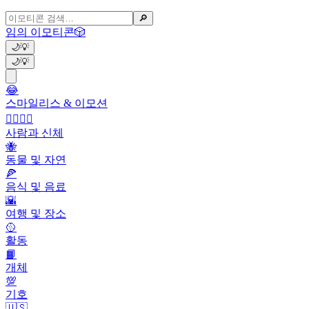
🔎
임의 이모티콘
🎲
🌙
💡
🌙
💡
😂
스마일리스 & 이모션
👩‍❤️‍💋‍👨
사람과 신체
🐝
동물 및 자연
🍕
음식 및 음료
🌇
여행 및 장소
🥎
활동
📙
개체
💯
기호
🇺🇸