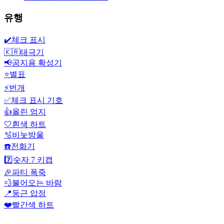
유행
✔️
체크 표시
🇰🇷
태극기
📢
공지용 확성기
⭐
별표
⚡
번개
✅
체크 표시 기호
👍
올린 엄지
🤍
흰색 하트
🫧
비눗방울
☎️
전화기
7️⃣
숫자 7 키캡
🎉
파티 폭죽
💨
불어오는 바람
📍
둥근 압정
❤️
빨간색 하트