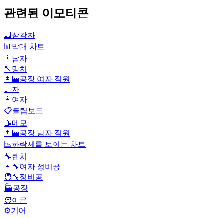
관련된 이모티콘
📐
삼각자
📊
막대 차트
👨
남자
🔨
망치
👩‍🏭
공장 여자 직원
📏
자
👩
여자
📋
클립보드
📝
메모
👨‍🏭
공장 남자 직원
📉
하락세를 보이는 차트
🔧
렌치
👩‍🔧
여자 정비공
🧑‍🔧
정비공
🏭
공장
🧑
어른
⚙️
기어