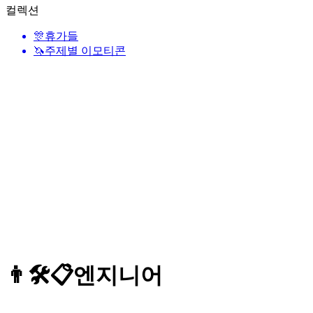
컬렉션
🎊
휴가들
🦄
주제별 이모티콘
👨🛠📋
엔지니어