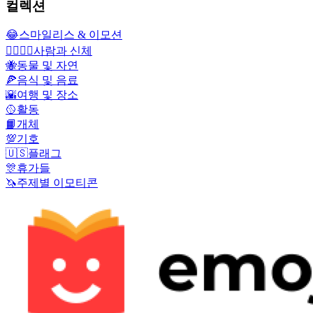
컬렉션
😂
스마일리스 & 이모션
👩‍❤️‍💋‍👨
사람과 신체
🐝
동물 및 자연
🍕
음식 및 음료
🌇
여행 및 장소
🥎
활동
📙
개체
💯
기호
🇺🇸
플래그
🎊
휴가들
🦄
주제별 이모티콘