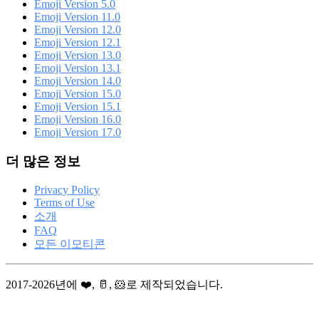
Emoji Version 5.0
Emoji Version 11.0
Emoji Version 12.0
Emoji Version 12.1
Emoji Version 13.0
Emoji Version 13.1
Emoji Version 14.0
Emoji Version 15.0
Emoji Version 15.1
Emoji Version 16.0
Emoji Version 17.0
더 많은 정보
Privacy Policy
Terms of Use
소개
FAQ
모든 이모티콘
2017-2026년에 ❤️, 🥛, 🐹로 제작되었습니다.