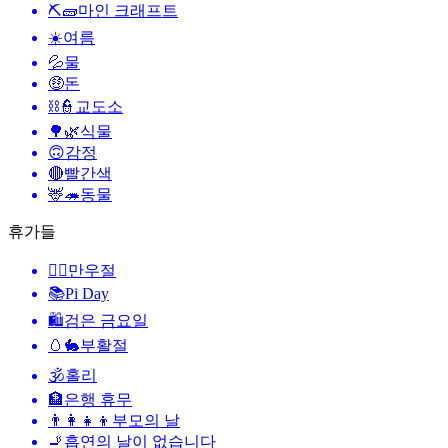
⛏🧱
마인 크래프트
☀️
여름
💦
물
🤑
돈
⛓️👮
교도소
🌳🌿
식물
🙃
감정
🔴
빨간색
🦌🦔
동물
휴가들
🙆‍♂️
만우절
📚
Pi Day
🛍
검은 금요일
🥚🐇
부활절
🕉
홀리
🏦
은행 휴무
👨‍👩‍👧‍👦
부모의 날
🚬
흡연의 날이 없습니다