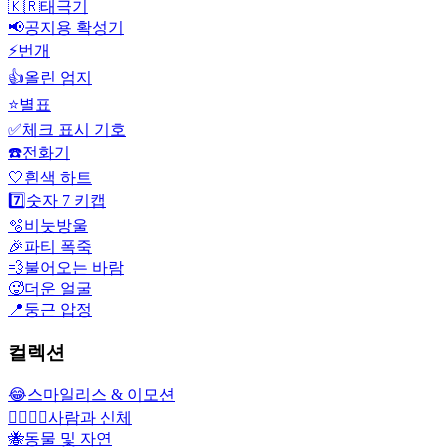
🇰🇷
태극기
📢
공지용 확성기
⚡
번개
👍
올린 엄지
⭐
별표
✅
체크 표시 기호
☎️
전화기
🤍
흰색 하트
7️⃣
숫자 7 키캡
🫧
비눗방울
🎉
파티 폭죽
💨
불어오는 바람
🥵
더운 얼굴
📍
둥근 압정
컬렉션
😂
스마일리스 & 이모션
👩‍❤️‍💋‍👨
사람과 신체
🐝
동물 및 자연