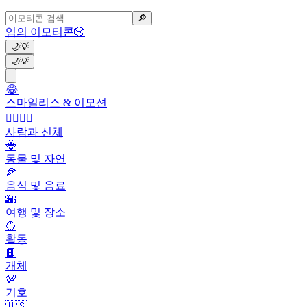
🔎
임의 이모티콘
🎲
🌙
💡
🌙
💡
😂
스마일리스 & 이모션
👩‍❤️‍💋‍👨
사람과 신체
🐝
동물 및 자연
🍕
음식 및 음료
🌇
여행 및 장소
🥎
활동
📙
개체
💯
기호
🇺🇸