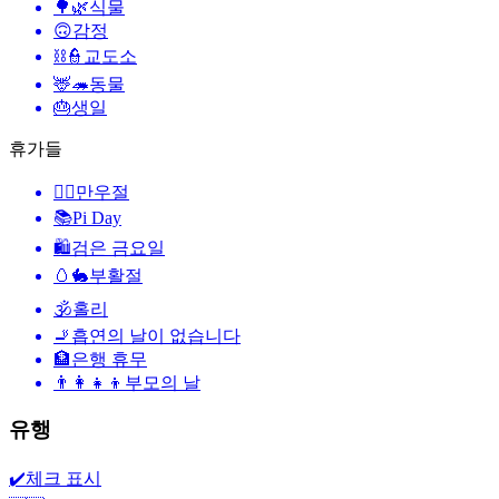
🌳🌿
식물
🙃
감정
⛓️👮
교도소
🦌🦔
동물
🎂
생일
휴가들
🙆‍♂️
만우절
📚
Pi Day
🛍
검은 금요일
🥚🐇
부활절
🕉
홀리
🚬
흡연의 날이 없습니다
🏦
은행 휴무
👨‍👩‍👧‍👦
부모의 날
유행
✔️
체크 표시