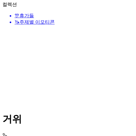
컬렉션
🎊
휴가들
🦄
주제별 이모티콘
거위
🪿