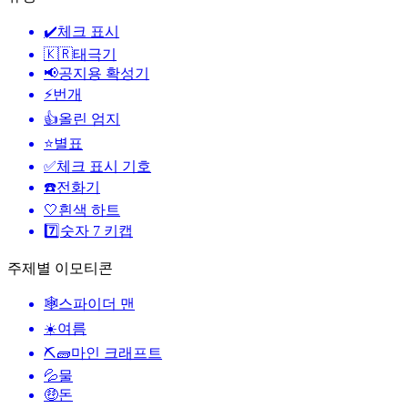
✔️
체크 표시
🇰🇷
태극기
📢
공지용 확성기
⚡
번개
👍
올린 엄지
⭐
별표
✅
체크 표시 기호
☎️
전화기
🤍
흰색 하트
7️⃣
숫자 7 키캡
주제별 이모티콘
🕸️
스파이더 맨
☀️
여름
⛏🧱
마인 크래프트
💦
물
🤑
돈