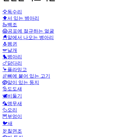
🦅
독수리
🐥
서 있는 병아리
🦢
백조
😱
공포에 절규하는 얼굴
🐣
알에서 나오는 병아리
🐧
펭귄
🪽
날개
🐤
병아리
🍗
닭다리
🦩
플라밍고
🍖
뼈에 붙어 있는 고기
🪺
알이 있는 둥지
🦤
도도새
🕊️
비둘기
🦜
앵무새
🦆
오리
🦉
부엉이
🐦
새
🦃
칠면조