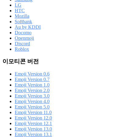
LG
HTC
Mozilla
Softbank
Au by KDDI
Docomo
Openmoji
Discord
Roblox
이모티콘 버전
Emoji Version 0.6
Emoji Version 0.7
Emoji Version 1.0
Emoji Version 2.0
Emoji Version 3.0
Emoji Version 4.0
Emoji Version 5.0
Emoji Version 11.0
Emoji Version 12.0
Emoji Version 12.1
Emoji Version 13.0
Emoji Version 13.1