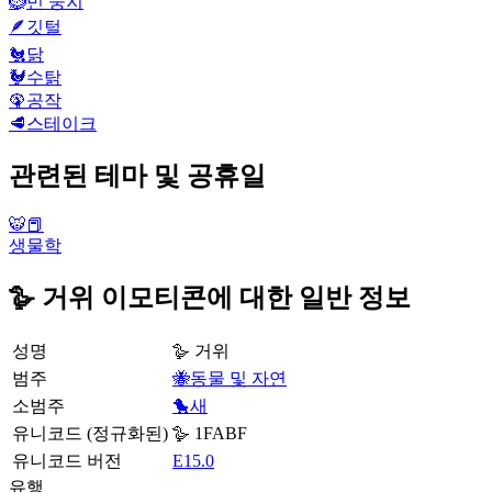
🪹
빈 둥지
🪶
깃털
🐔
닭
🐓
수탉
🦚
공작
🥩
스테이크
관련된 테마 및 공휴일
🐯📕
생물학
🪿 거위 이모티콘에 대한 일반 정보
성명
🪿 거위
범주
🐝동물 및 자연
소범주
🐤새
유니코드 (정규화된)
🪿 1FABF
유니코드 버전
E15.0
유행