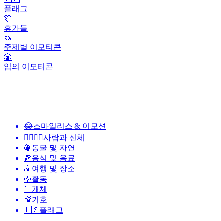
플래그
🎊
휴가들
🦄
주제별 이모티콘
🎲
임의 이모티콘
😂
스마일리스 & 이모션
👩‍❤️‍💋‍👨
사람과 신체
🐝
동물 및 자연
🍕
음식 및 음료
🌇
여행 및 장소
🥎
활동
📙
개체
💯
기호
🇺🇸
플래그