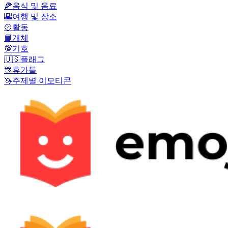
🍕
음식 및 음료
🌇
여행 및 장소
🥎
활동
📙
개체
💯
기호
🇺🇸
플래그
🎊
휴가들
🦄
주제별 이모티콘