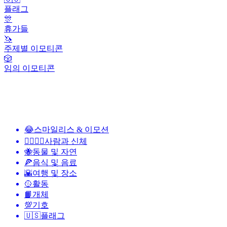
플래그
🎊
휴가들
🦄
주제별 이모티콘
🎲
임의 이모티콘
😂
스마일리스 & 이모션
👩‍❤️‍💋‍👨
사람과 신체
🐝
동물 및 자연
🍕
음식 및 음료
🌇
여행 및 장소
🥎
활동
📙
개체
💯
기호
🇺🇸
플래그