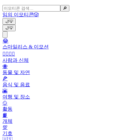
🔎
임의 이모티콘
🎲
🌙
💡
🌙
💡
😂
스마일리스 & 이모션
👩‍❤️‍💋‍👨
사람과 신체
🐝
동물 및 자연
🍕
음식 및 음료
🌇
여행 및 장소
🥎
활동
📙
개체
💯
기호
🇺🇸