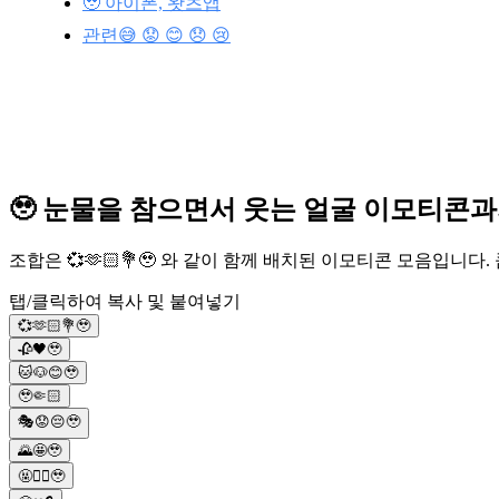
🥹 아이폰, 왓츠앱
관련😅 😟 😊 😞 😢
🥹 눈물을 참으면서 웃는 얼굴 이모티콘과
조합은 💞🫶🏻💐🥹 와 같이 함께 배치된 이모티콘 모음입니
탭/클릭하여 복사 및 붙여넣기
💞🫶🏻💐🥹
🥀🖤🥹
🐱🐶😊🥹
🥹🤏🏻
🎭😟😔🥹
🌄🤩🥹
🤬🙅‍♀️🥹