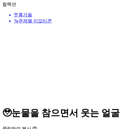
컬렉션
🎊
휴가들
🦄
주제별 이모티콘
🥹
눈물을 참으면서 웃는 얼굴
클릭하여 복사 🥹