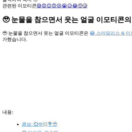
관련된 이모티콘
😅
😟
😊
😞
😢
😭
😥
😂
🥺
🥲
🥹 눈물을 참으면서 웃는 얼굴 이모티콘의
🥹 눈물을 참으면서 웃는 얼굴 이모티콘은
😂 스마일리스 & 
가했습니다.
내용:
콤보: 💞🫶🏻💐🥹