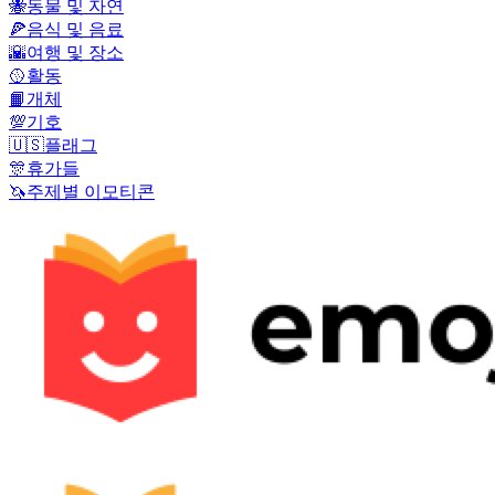
🐝
동물 및 자연
🍕
음식 및 음료
🌇
여행 및 장소
🥎
활동
📙
개체
💯
기호
🇺🇸
플래그
🎊
휴가들
🦄
주제별 이모티콘