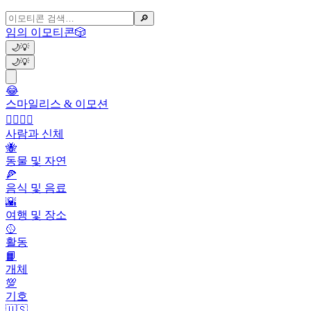
🔎
임의 이모티콘
🎲
🌙
💡
🌙
💡
😂
스마일리스 & 이모션
👩‍❤️‍💋‍👨
사람과 신체
🐝
동물 및 자연
🍕
음식 및 음료
🌇
여행 및 장소
🥎
활동
📙
개체
💯
기호
🇺🇸