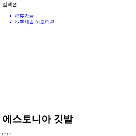
컬렉션
🎊
휴가들
🦄
주제별 이모티콘
에스토니아 깃발
🇪🇪