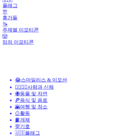
플래그
🎊
휴가들
🦄
주제별 이모티콘
🎲
임의 이모티콘
😂
스마일리스 & 이모션
👩‍❤️‍💋‍👨
사람과 신체
🐝
동물 및 자연
🍕
음식 및 음료
🌇
여행 및 장소
🥎
활동
📙
개체
💯
기호
🇺🇸
플래그