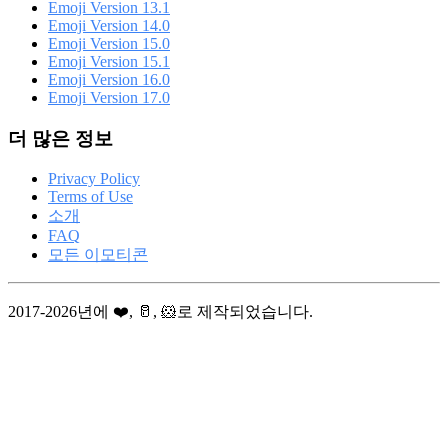
Emoji Version 13.1
Emoji Version 14.0
Emoji Version 15.0
Emoji Version 15.1
Emoji Version 16.0
Emoji Version 17.0
더 많은 정보
Privacy Policy
Terms of Use
소개
FAQ
모든 이모티콘
2017-2026년에 ❤️, 🥛, 🐹로 제작되었습니다.