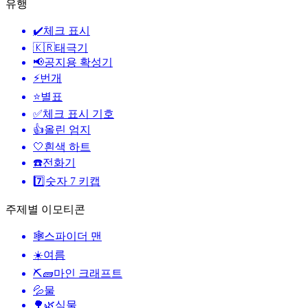
유행
✔️
체크 표시
🇰🇷
태극기
📢
공지용 확성기
⚡
번개
⭐
별표
✅
체크 표시 기호
👍
올린 엄지
🤍
흰색 하트
☎️
전화기
7️⃣
숫자 7 키캡
주제별 이모티콘
🕸️
스파이더 맨
☀️
여름
⛏🧱
마인 크래프트
💦
물
🌳🌿
식물