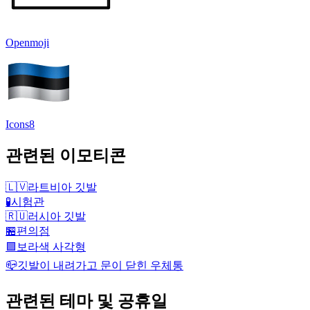
Openmoji
Icons8
관련된 이모티콘
🇱🇻
라트비아 깃발
🧪
시험관
🇷🇺
러시아 깃발
🏪
편의점
🟪
보라색 사각형
📪
깃발이 내려가고 문이 닫힌 우체통
관련된 테마 및 공휴일