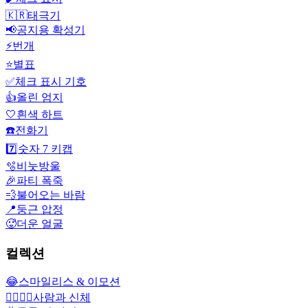
🇰🇷
태극기
📢
공지용 확성기
⚡
번개
⭐
별표
✅
체크 표시 기호
👍
올린 엄지
🤍
흰색 하트
☎️
전화기
7️⃣
숫자 7 키캡
🫧
비눗방울
🎉
파티 폭죽
💨
불어오는 바람
📍
둥근 압정
🥵
더운 얼굴
컬렉션
😂
스마일리스 & 이모션
👩‍❤️‍💋‍👨
사람과 신체