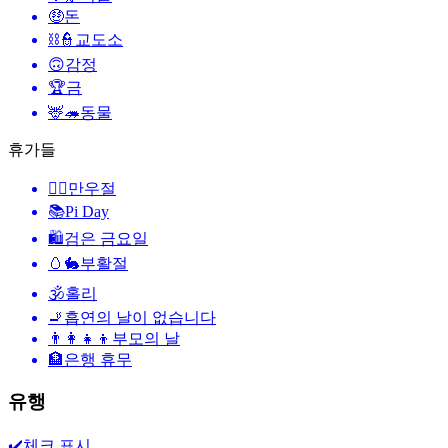
🤑
돈
⛓️👮
교도소
🙃
감정
🏆
금
🦌🦔
동물
휴가들
🙆‍♂️
만우절
📚
Pi Day
🛍
검은 금요일
🥚🐇
부활절
🕉
홀리
🚬
흡연의 날이 없습니다
👨‍👩‍👧‍👦
부모의 날
🏦
은행 휴무
유행
✔️
체크 표시