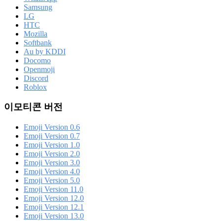
Samsung
LG
HTC
Mozilla
Softbank
Au by KDDI
Docomo
Openmoji
Discord
Roblox
이모티콘 버전
Emoji Version 0.6
Emoji Version 0.7
Emoji Version 1.0
Emoji Version 2.0
Emoji Version 3.0
Emoji Version 4.0
Emoji Version 5.0
Emoji Version 11.0
Emoji Version 12.0
Emoji Version 12.1
Emoji Version 13.0