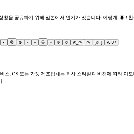
상황을 공유하기 위해 일본에서 인기가 있습니다. 이렇게: ◉ ! 
◐
⊗
⊝
◖
◓
⊖
◒
⊜
⊚
◴_◶
◶
[©``]
/0 0 /
비스, OS 또는 가젯 제조업체는 회사 스타일과 비전에 따라 이모
.