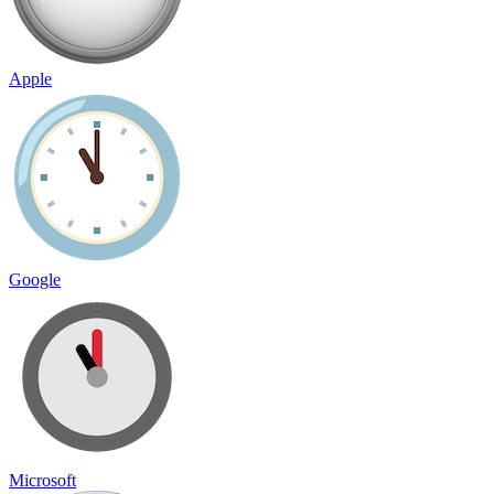
Apple
Google
Microsoft