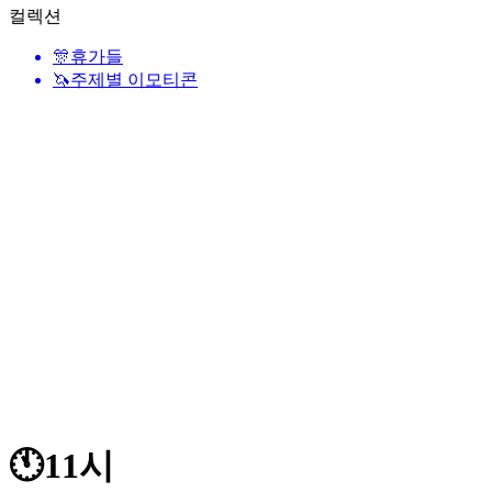
컬렉션
🎊
휴가들
🦄
주제별 이모티콘
🕚
11시