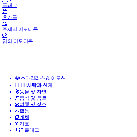
플래그
🎊
휴가들
🦄
주제별 이모티콘
🎲
임의 이모티콘
😂
스마일리스 & 이모션
👩‍❤️‍💋‍👨
사람과 신체
🐝
동물 및 자연
🍕
음식 및 음료
🌇
여행 및 장소
🥎
활동
📙
개체
💯
기호
🇺🇸
플래그