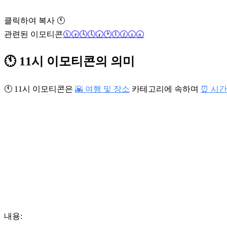
클릭하여 복사 🕚
관련된 이모티콘
🕦
🕞
🕓
🕔
🕢
🕑
🕕
🕜
🕡
🕣
🕚 11시 이모티콘의 의미
🕚 11시 이모티콘은
🌇 여행 및 장소
카테고리에 속하며
⏰ 시간
내용: