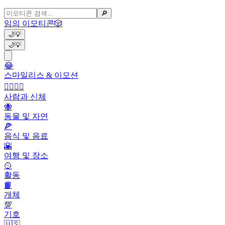
🔎
임의 이모티콘
🎲
🌙
💡
🌙
💡
😂
스마일리스 & 이모션
👩‍❤️‍💋‍👨
사람과 신체
🐝
동물 및 자연
🍕
음식 및 음료
🌇
여행 및 장소
🥎
활동
📙
개체
💯
기호
🇺🇸