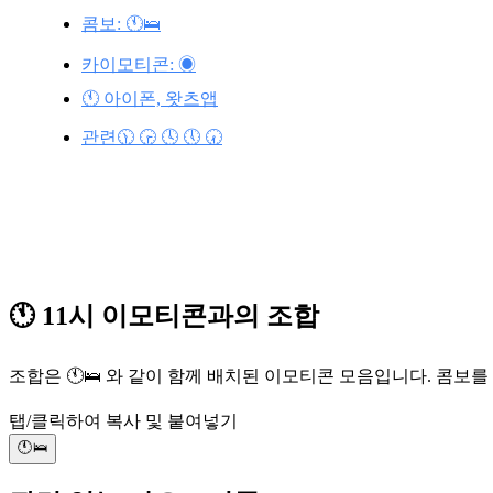
콤보: 🕚🛌
카이모티콘: ◉
🕚 아이폰, 왓츠앱
관련🕦 🕞 🕓 🕔 🕢
🕚 11시 이모티콘과의 조합
조합은 🕚🛌 와 같이 함께 배치된 이모티콘 모음입니다. 콤보
탭/클릭하여 복사 및 붙여넣기
🕚🛌