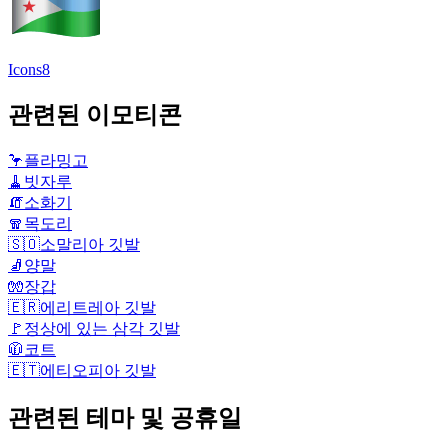
Icons8
관련된 이모티콘
🦩
플라밍고
🧹
빗자루
🧯
소화기
🧣
목도리
🇸🇴
소말리아 깃발
🧦
양말
🧤
장갑
🇪🇷
에리트레아 깃발
🚩
정상에 있는 삼각 깃발
🧥
코트
🇪🇹
에티오피아 깃발
관련된 테마 및 공휴일