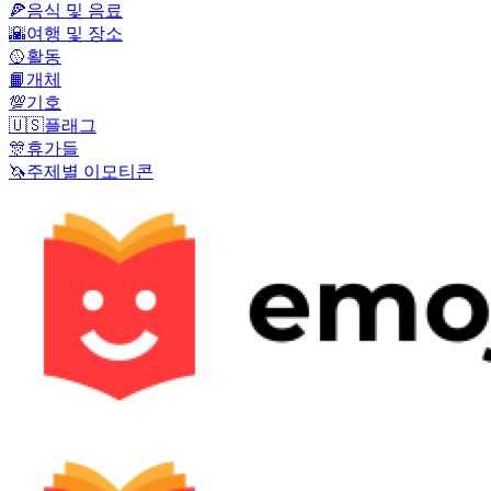
🍕
음식 및 음료
🌇
여행 및 장소
🥎
활동
📙
개체
💯
기호
🇺🇸
플래그
🎊
휴가들
🦄
주제별 이모티콘