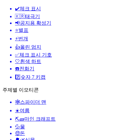
✔️
체크 표시
🇰🇷
태극기
📢
공지용 확성기
⭐
별표
⚡
번개
👍
올린 엄지
✅
체크 표시 기호
🤍
흰색 하트
☎️
전화기
7️⃣
숫자 7 키캡
주제별 이모티콘
🕸️
스파이더 맨
☀️
여름
⛏🧱
마인 크래프트
💦
물
🤑
돈
🌳🌿
식물