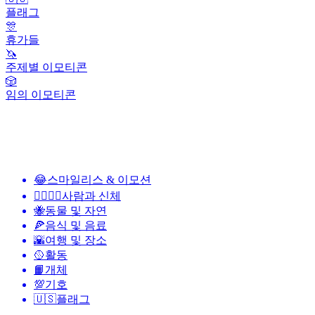
플래그
🎊
휴가들
🦄
주제별 이모티콘
🎲
임의 이모티콘
😂
스마일리스 & 이모션
👩‍❤️‍💋‍👨
사람과 신체
🐝
동물 및 자연
🍕
음식 및 음료
🌇
여행 및 장소
🥎
활동
📙
개체
💯
기호
🇺🇸
플래그