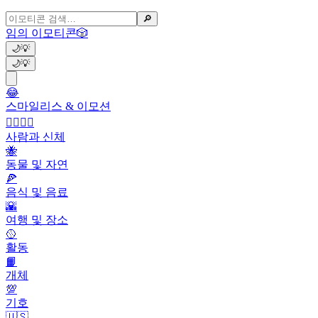
🔎
임의 이모티콘
🎲
🌙
💡
🌙
💡
😂
스마일리스 & 이모션
👩‍❤️‍💋‍👨
사람과 신체
🐝
동물 및 자연
🍕
음식 및 음료
🌇
여행 및 장소
🥎
활동
📙
개체
💯
기호
🇺🇸