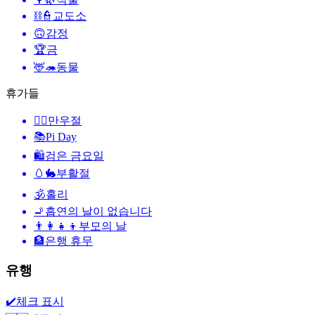
⛓️👮
교도소
🙃
감정
🏆
금
🦌🦔
동물
휴가들
🙆‍♂️
만우절
📚
Pi Day
🛍
검은 금요일
🥚🐇
부활절
🕉
홀리
🚬
흡연의 날이 없습니다
👨‍👩‍👧‍👦
부모의 날
🏦
은행 휴무
유행
✔️
체크 표시