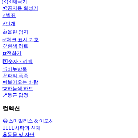
🇰🇷
태극기
📢
공지용 확성기
⭐
별표
⚡
번개
👍
올린 엄지
✅
체크 표시 기호
🤍
흰색 하트
☎️
전화기
7️⃣
숫자 7 키캡
🫧
비눗방울
🎉
파티 폭죽
💨
불어오는 바람
🩵
하늘색 하트
📍
둥근 압정
컬렉션
😂
스마일리스 & 이모션
👩‍❤️‍💋‍👨
사람과 신체
🐝
동물 및 자연