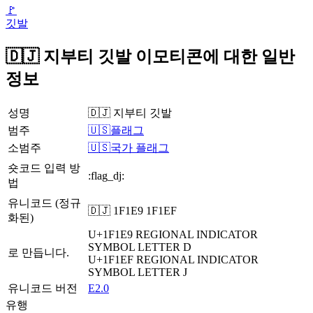
🚩
깃발
🇩🇯 지부티 깃발 이모티콘에 대한 일반
정보
성명
🇩🇯 지부티 깃발
범주
🇺🇸플래그
소범주
🇺🇸국가 플래그
숏코드 입력 방
:flag_dj:
법
유니코드 (정규
🇩🇯 1F1E9 1F1EF
화된)
U+1F1E9
REGIONAL INDICATOR
SYMBOL LETTER D
로 만듭니다.
U+1F1EF
REGIONAL INDICATOR
SYMBOL LETTER J
유니코드 버전
E2.0
유행