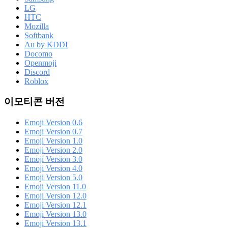
LG
HTC
Mozilla
Softbank
Au by KDDI
Docomo
Openmoji
Discord
Roblox
이모티콘 버전
Emoji Version 0.6
Emoji Version 0.7
Emoji Version 1.0
Emoji Version 2.0
Emoji Version 3.0
Emoji Version 4.0
Emoji Version 5.0
Emoji Version 11.0
Emoji Version 12.0
Emoji Version 12.1
Emoji Version 13.0
Emoji Version 13.1