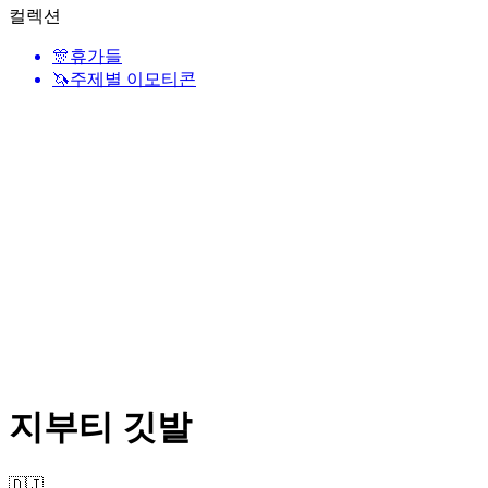
컬렉션
🎊
휴가들
🦄
주제별 이모티콘
지부티 깃발
🇩🇯