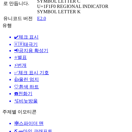
SYMBOL LETTER C
로 만듭니다.
U+1F1F0
REGIONAL INDICATOR
SYMBOL LETTER K
유니코드 버전
E2.0
유행
✔️
체크 표시
🇰🇷
태극기
📢
공지용 확성기
⭐
별표
⚡
번개
✅
체크 표시 기호
👍
올린 엄지
🤍
흰색 하트
☎️
전화기
🫧
비눗방울
주제별 이모티콘
🕸️
스파이더 맨
⛏🧱
마인 크래프트