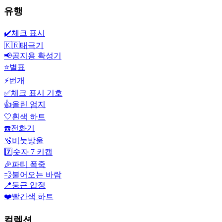
유행
✔️
체크 표시
🇰🇷
태극기
📢
공지용 확성기
⭐
별표
⚡
번개
✅
체크 표시 기호
👍
올린 엄지
🤍
흰색 하트
☎️
전화기
🫧
비눗방울
7️⃣
숫자 7 키캡
🎉
파티 폭죽
💨
불어오는 바람
📍
둥근 압정
❤️
빨간색 하트
컬렉션