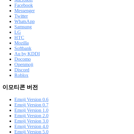
Facebook
Messenger
Twitter
WhatsApp
Samsung
LG
HTC
Mozilla
Softbank
Au by KDDI
Docomo
Openmoji
Discord
Roblox
이모티콘 버전
Emoji Version 0.6
Emoji Version 0.7
Emoji Version 1.0
Emoji Version 2.0
Emoji Version 3.0
Emoji Version 4.0
Emoji Version 5.0