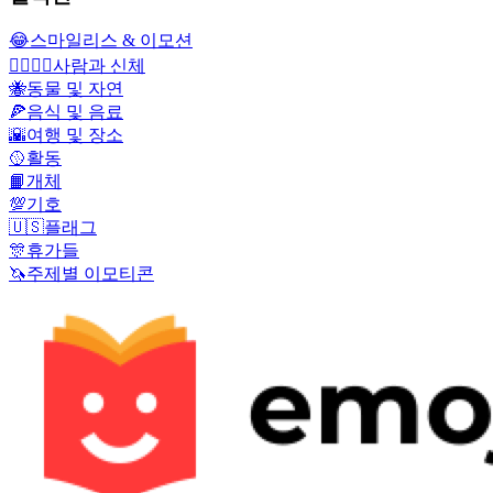
😂
스마일리스 & 이모션
👩‍❤️‍💋‍👨
사람과 신체
🐝
동물 및 자연
🍕
음식 및 음료
🌇
여행 및 장소
🥎
활동
📙
개체
💯
기호
🇺🇸
플래그
🎊
휴가들
🦄
주제별 이모티콘