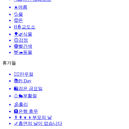
☀️
여름
💦
물
🤑
돈
⛓️👮
교도소
🌳🌿
식물
🙃
감정
🔴
빨간색
🦌🦔
동물
휴가들
🙆‍♂️
만우절
📚
Pi Day
🛍
검은 금요일
🥚🐇
부활절
🕉
홀리
🏦
은행 휴무
👨‍👩‍👧‍👦
부모의 날
🚬
흡연의 날이 없습니다