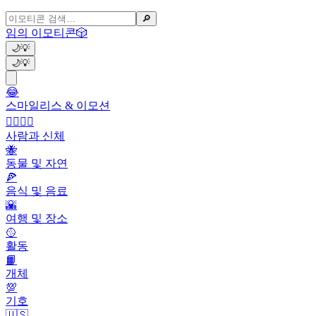
🔎
임의 이모티콘
🎲
🌙
💡
🌙
💡
😂
스마일리스 & 이모션
👩‍❤️‍💋‍👨
사람과 신체
🐝
동물 및 자연
🍕
음식 및 음료
🌇
여행 및 장소
🥎
활동
📙
개체
💯
기호
🇺🇸