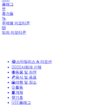
플래그
🎊
휴가들
🦄
주제별 이모티콘
🎲
임의 이모티콘
😂
스마일리스 & 이모션
👩‍❤️‍💋‍👨
사람과 신체
🐝
동물 및 자연
🍕
음식 및 음료
🌇
여행 및 장소
🥎
활동
📙
개체
💯
기호
🇺🇸
플래그