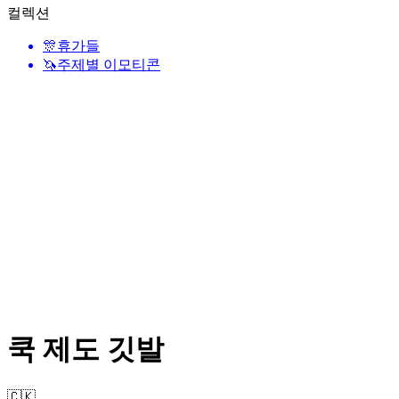
컬렉션
🎊
휴가들
🦄
주제별 이모티콘
쿡 제도 깃발
🇨🇰