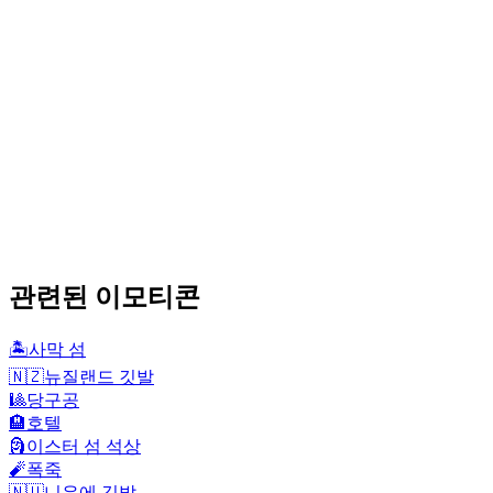
관련된 이모티콘
🏝️
사막 섬
🇳🇿
뉴질랜드 깃발
🎱
당구공
🏨
호텔
🗿
이스터 섬 석상
🧨
폭죽
🇳🇺
니우에 깃발