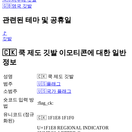
🇬🇧
영국 깃발
관련된 테마 및 공휴일
🚩
깃발
🇨🇰 쿡 제도 깃발 이모티콘에 대한 일반
정보
성명
🇨🇰 쿡 제도 깃발
범주
🇺🇸플래그
소범주
🇺🇸국가 플래그
숏코드 입력 방
:flag_ck:
법
유니코드 (정규
🇨🇰 1F1E8 1F1F0
화된)
U+1F1E8
REGIONAL INDICATOR