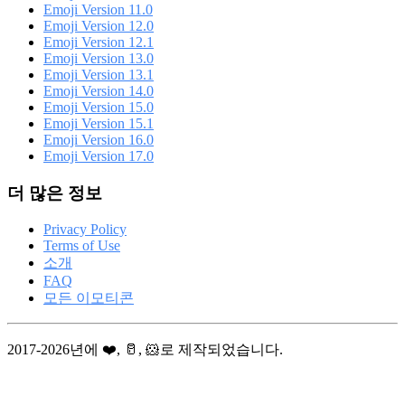
Emoji Version 11.0
Emoji Version 12.0
Emoji Version 12.1
Emoji Version 13.0
Emoji Version 13.1
Emoji Version 14.0
Emoji Version 15.0
Emoji Version 15.1
Emoji Version 16.0
Emoji Version 17.0
더 많은 정보
Privacy Policy
Terms of Use
소개
FAQ
모든 이모티콘
2017-2026년에 ❤️, 🥛, 🐹로 제작되었습니다.