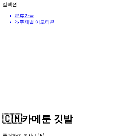
컬렉션
🎊
휴가들
🦄
주제별 이모티콘
🇨🇲
카메룬 깃발
클릭하여 복사 🇨🇲