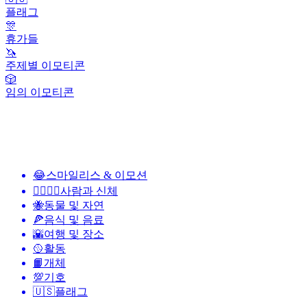
플래그
🎊
휴가들
🦄
주제별 이모티콘
🎲
임의 이모티콘
😂
스마일리스 & 이모션
👩‍❤️‍💋‍👨
사람과 신체
🐝
동물 및 자연
🍕
음식 및 음료
🌇
여행 및 장소
🥎
활동
📙
개체
💯
기호
🇺🇸
플래그