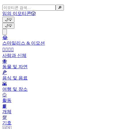
🔎
임의 이모티콘
🎲
🌙
💡
🌙
💡
😂
스마일리스 & 이모션
👩‍❤️‍💋‍👨
사람과 신체
🐝
동물 및 자연
🍕
음식 및 음료
🌇
여행 및 장소
🥎
활동
📙
개체
💯
기호
🇺🇸