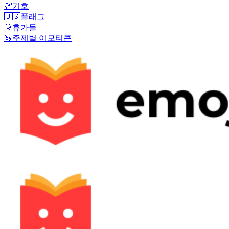
💯
기호
🇺🇸
플래그
🎊
휴가들
🦄
주제별 이모티콘