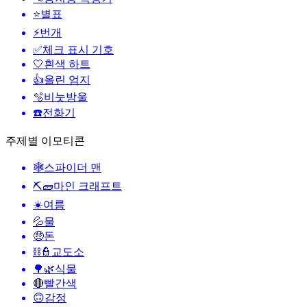
⭐
별표
⚡
번개
✅
체크 표시 기호
🤍
흰색 하트
👍
올린 엄지
🫧
비눗방울
☎️
전화기
주제별 이모티콘
🕸️
스파이더 맨
⛏🧱
마인 크래프트
☀️
여름
💦
물
🤑
돈
⛓️👮
교도소
🌳🌿
식물
🔴
빨간색
🙃
감정