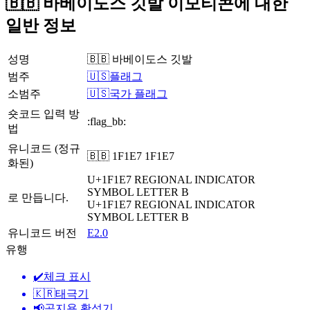
🇧🇧 바베이도스 깃발 이모티콘에 대한
일반 정보
성명
🇧🇧 바베이도스 깃발
범주
🇺🇸플래그
소범주
🇺🇸국가 플래그
숏코드 입력 방
:flag_bb:
법
유니코드 (정규
🇧🇧 1F1E7 1F1E7
화된)
U+1F1E7
REGIONAL INDICATOR
SYMBOL LETTER B
로 만듭니다.
U+1F1E7
REGIONAL INDICATOR
SYMBOL LETTER B
유니코드 버전
E2.0
유행
✔️
체크 표시
🇰🇷
태극기
📢
공지용 확성기