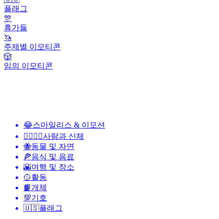
플래그
🎊
휴가들
🦄
주제별 이모티콘
🎲
임의 이모티콘
😂
스마일리스 & 이모션
👩‍❤️‍💋‍👨
사람과 신체
🐝
동물 및 자연
🍕
음식 및 음료
🌇
여행 및 장소
🥎
활동
📙
개체
💯
기호
🇺🇸
플래그