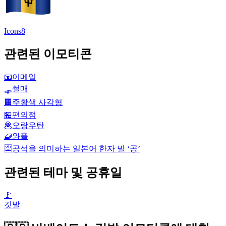
Icons8
관련된 이모티콘
📧
이메일
🛷
썰매
🟧
주황색 사각형
🏪
편의점
🦧
오랑우탄
🧇
와플
🈳
공석을 의미하는 일본어 한자 빌 ‘공’
관련된 테마 및 공휴일
🚩
깃발