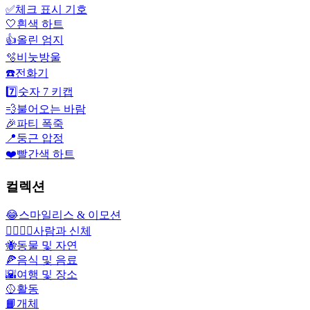
✅
체크 표시 기호
🤍
흰색 하트
👍
올린 엄지
🫧
비눗방울
☎️
전화기
7️⃣
숫자 7 키캡
💨
불어오는 바람
🎉
파티 폭죽
📍
둥근 압정
❤️
빨간색 하트
컬렉션
😂
스마일리스 & 이모션
👩‍❤️‍💋‍👨
사람과 신체
🐝
동물 및 자연
🍕
음식 및 음료
🌇
여행 및 장소
🥎
활동
📙
개체