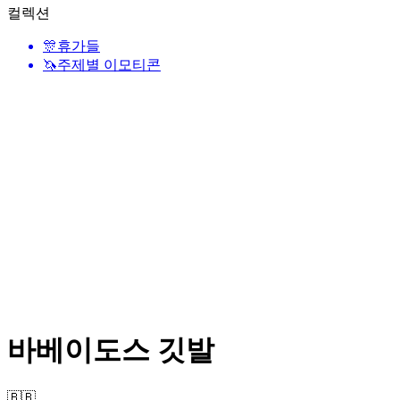
컬렉션
🎊
휴가들
🦄
주제별 이모티콘
바베이도스 깃발
🇧🇧