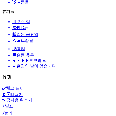
🦌🦔
동물
휴가들
🙆‍♂️
만우절
📚
Pi Day
🛍
검은 금요일
🥚🐇
부활절
🕉
홀리
🏦
은행 휴무
👨‍👩‍👧‍👦
부모의 날
🚬
흡연의 날이 없습니다
유행
✔️
체크 표시
🇰🇷
태극기
📢
공지용 확성기
⭐
별표
⚡
번개