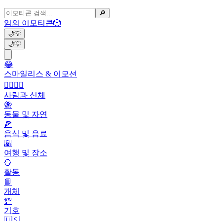
🔎
임의 이모티콘
🎲
🌙
💡
🌙
💡
😂
스마일리스 & 이모션
👩‍❤️‍💋‍👨
사람과 신체
🐝
동물 및 자연
🍕
음식 및 음료
🌇
여행 및 장소
🥎
활동
📙
개체
💯
기호
🇺🇸