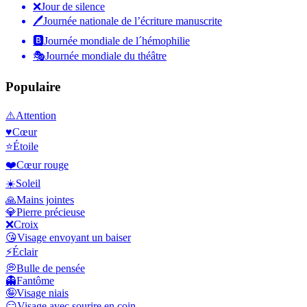
❌
Jour de silence
🖊
Journée nationale de l’écriture manuscrite
🅱️
Journée mondiale de l´hémophilie
🎭
Journée mondiale du théâtre
Populaire
⚠️
Attention
♥️
Cœur
⭐
Étoile
❤️
Cœur rouge
☀️
Soleil
🙏
Mains jointes
💎
Pierre précieuse
❌
Croix
😘
Visage envoyant un baiser
⚡
Éclair
💭
Bulle de pensée
👻
Fantôme
🤪
Visage niais
😏
Visage avec sourire en coin