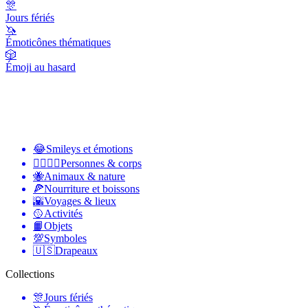
🎊
Jours fériés
🦄
Émoticônes thématiques
🎲
Émoji au hasard
😂
Smileys et émotions
👩‍❤️‍💋‍👨
Personnes & corps
🐝
Animaux & nature
🍕
Nourriture et boissons
🌇
Voyages & lieux
🥎
Activités
📙
Objets
💯
Symboles
🇺🇸
Drapeaux
Collections
🎊
Jours fériés