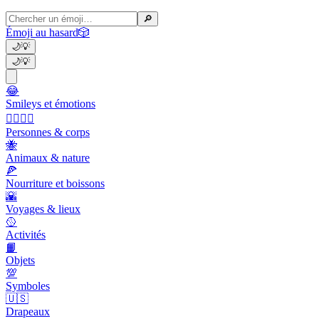
🔎
Émoji au hasard
🎲
🌙
💡
🌙
💡
😂
Smileys et émotions
👩‍❤️‍💋‍👨
Personnes & corps
🐝
Animaux & nature
🍕
Nourriture et boissons
🌇
Voyages & lieux
🥎
Activités
📙
Objets
💯
Symboles
🇺🇸
Drapeaux