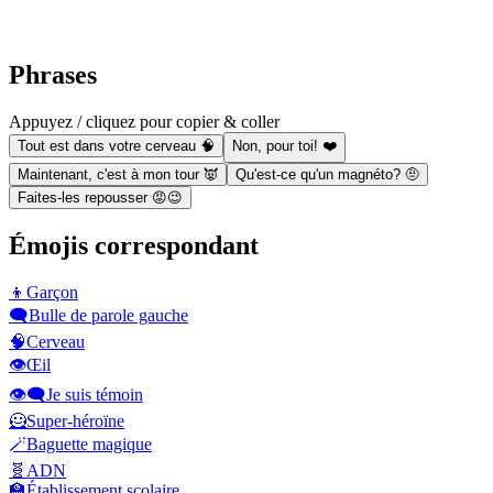
Phrases
Appuyez / cliquez pour copier & coller
Tout est dans votre cerveau 🧠
Non, pour toi! ❤️
Maintenant, c'est à mon tour 👿
Qu'est-ce qu'un magnéto? 🤨
Faites-les repousser 😡😉
Émojis correspondant
👦
Garçon
🗨️
Bulle de parole gauche
🧠
Cerveau
👁️
Œil
👁️‍🗨️
Je suis témoin
🦸
Super-héroïne
🪄
Baguette magique
🧬
ADN
🏫
Établissement scolaire