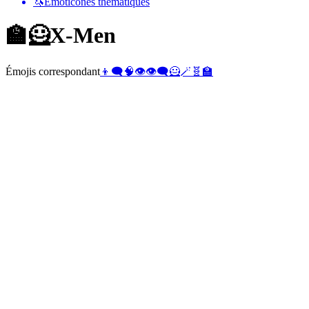
🦄
Émoticônes thématiques
🏫🦸
X-Men
Émojis correspondant
👦
🗨️
🧠
👁️
👁️‍🗨️
🦸
🪄
🧬
🏫