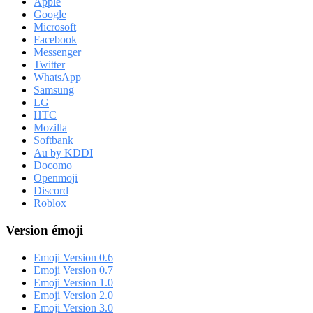
Apple
Google
Microsoft
Facebook
Messenger
Twitter
WhatsApp
Samsung
LG
HTC
Mozilla
Softbank
Au by KDDI
Docomo
Openmoji
Discord
Roblox
Version émoji
Emoji Version 0.6
Emoji Version 0.7
Emoji Version 1.0
Emoji Version 2.0
Emoji Version 3.0