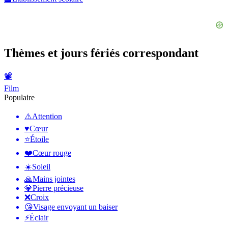
Thèmes et jours fériés correspondant
📽
Film
Populaire
⚠️
Attention
♥️
Cœur
⭐
Étoile
❤️
Cœur rouge
☀️
Soleil
🙏
Mains jointes
💎
Pierre précieuse
❌
Croix
😘
Visage envoyant un baiser
⚡
Éclair