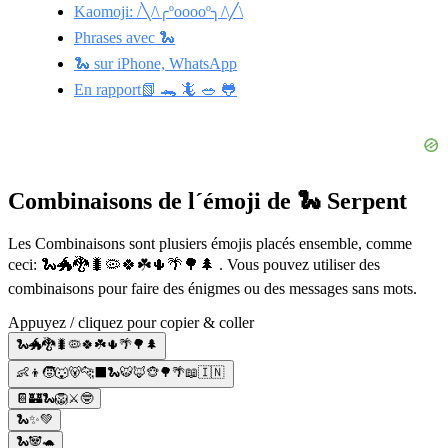
Kaomoji: /╲/\╭ºooooº╮/\╱\
Phrases avec 🐍
🐍 sur iPhone, WhatsApp
En rapport📗 🐊 🦎 🥗 🐸
Combinaisons de l´émoji de 🐍 Serpent
Les Combinaisons sont plusiers émojis placés ensemble, comme
ceci: 🐍🐲🐉🐛🦠🍀☘️🌵🌴🌳🌲 . Vous pouvez utiliser des
combinaisons pour faire des énigmes ou des messages sans mots.
Appuyez / cliquez pour copier & coller
🐍🐲🐉🐛🦠🍀☘️🌵🌴🌳🌲
👶👦🧒🐺🐻🐆⬛🐍🐯🦊🐵🌳🌴📖🇮🇳
📔🏰🐍🦁⚔️🤓
🐍✨💚
🐍🐼🐢