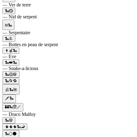
— Ver de terre
🐍🪹
— Nid de serpent
⛎🐍
— Serpentaire
🐍👢
— Bottes en peau de serpent
👩🍎🐍
— Eve
🐍👑🐍
— Snake-a-licious
🐍😱💀
🐍🌀🔁
🕉️🐍🌺
🗡️🐍
🏰🐍🧝🪄
— Draco Malfoy
🐍💀
🌵🌵🌵🐍🦂
🐍🌕🌑