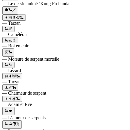
— Le dessin animé ´Kung Fu Panda´
👽🐍🪄
👦🏻🌲🐯🐍
— Tarzan
🐍🌈
— Caméléon
🐍🐊👢
— Bot en cuir
☠️🐍
— Morsure de serpent mortelle
🐍🐾
— Lézard
👱🌲🐯🐍
— Tarzan
🧘🪈🐍
— Charmeur de serpent
👦👩🍎🐍
— Adam et Eve
🐍❤️
— L´amour de serpents
🐍🦂🧑☠️