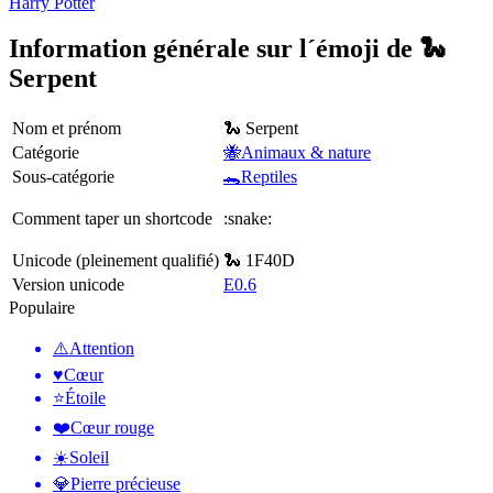
Harry Potter
Information générale sur l´émoji de 🐍
Serpent
Nom et prénom
🐍 Serpent
Catégorie
🐝Animaux & nature
Sous-catégorie
🐊Reptiles
Comment taper un shortcode
:snake:
Unicode (pleinement qualifié)
🐍 1F40D
Version unicode
E0.6
Populaire
⚠️
Attention
♥️
Cœur
⭐
Étoile
❤️
Cœur rouge
☀️
Soleil
💎
Pierre précieuse