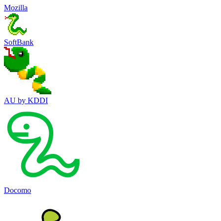
Mozilla
SoftBank
AU by KDDI
Docomo