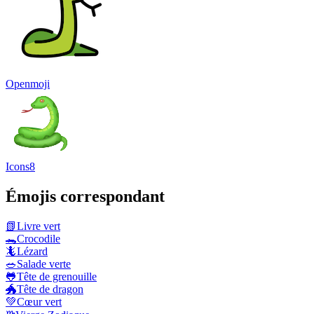
Openmoji
Icons8
Émojis correspondant
📗
Livre vert
🐊
Crocodile
🦎
Lézard
🥗
Salade verte
🐸
Tête de grenouille
🐲
Tête de dragon
💚
Cœur vert