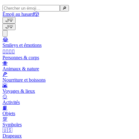
🔎
Émoji au hasard
🎲
🌙
💡
🌙
💡
😂
Smileys et émotions
👩‍❤️‍💋‍👨
Personnes & corps
🐝
Animaux & nature
🍕
Nourriture et boissons
🌇
Voyages & lieux
🥎
Activités
📙
Objets
💯
Symboles
🇺🇸
Drapeaux