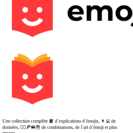
Une collection complète 📙 d´explications d´émojis, 👨‍💻 de
données, 🙅‍♀️🍕🍔🍟 de combinaisons, de l´art d´émoji et plus
encore.