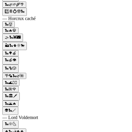
🐍🌿🌱🌾🌴
7️⃣📔💍🤓🐍
— Horcrux caché
🐍👹
🐍🔥💀
🌫🐍👾🌃
🏜️🐍🌵🌞🐎
🐍🌳🍎
🐍🍎👁️
🐍🪜🎲
🌴🦜🐍🌿🌺
🐍🌊🧜‍♀️
🐍🌺🌹
🐍🏛️🗡️
🐍🌋🔥
👽🐍🪄
— Lord Voldemort
🐍🌞🌜
🌵🐍🦂🌵🌵