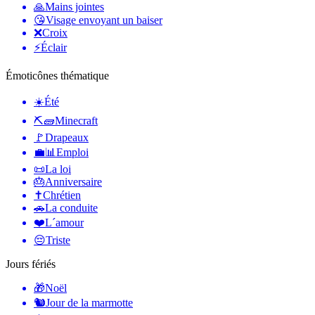
🙏
Mains jointes
😘
Visage envoyant un baiser
❌
Croix
⚡
Éclair
Émoticônes thématique
☀️
Été
⛏🧱
Minecraft
🚩
Drapeaux
💼📊
Emploi
📜
La loi
🎂
Anniversaire
✝️
Chrétien
🚗
La conduite
❤️
L´amour
😔
Triste
Jours fériés
🎁
Noël
🐿
Jour de la marmotte