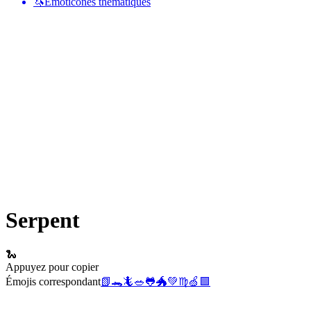
🦄
Émoticônes thématiques
Serpent
🐍
Appuyez pour copier
Émojis correspondant
📗
🐊
🦎
🥗
🐸
🐲
💚
♍
🍏
🟩