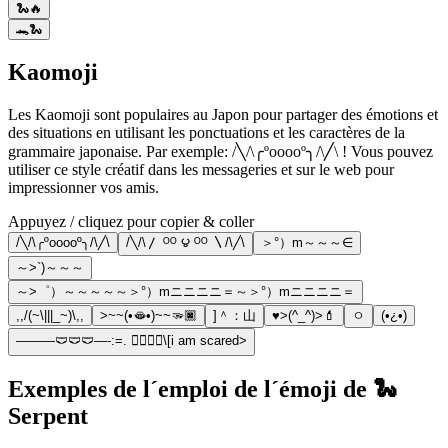
🐍🔥
🐊🐍
Kaomoji
Les Kaomoji sont populaires au Japon pour partager des émotions et
des situations en utilisant les ponctuations et les caractères de la
grammaire japonaise. Par exemple: /╲/\╭ºooooº╮/\╱\ ! Vous pouvez
utiliser ce style créatif dans les messageries et sur le web pour
impressionner vos amis.
Appuyez / cliquez pour copier & coller
/╲/\╭ºooooº╮/\╱\
/╲/\〳 ᴼᴼ ౪ ᴼᴼ 〵/\╱\
＞°）m～～～∈
～>`)～～～
～>゜）～～～～～＞°）mニニニニ＝～＞°）mニニニニ＝
,,/(~\|||_~)\,,
>~~(•🫦•)~~🫳🏿
]＾：山
♥️>(^_^)>💄
ㅇ
(•¿•)
———🩲🩲🩲—-:=. 🧍‍♀️🧍‍♀️\[i am scared>
Exemples de l´emploi de l´émoji de 🐍
Serpent