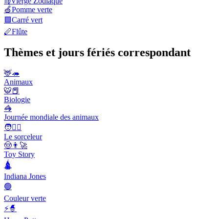
♍
Vierge Zodiaque
🍏
Pomme verte
🟩
Carré vert
🪈
Flûte
Thèmes et jours fériés correspondant
🦌🦔
Animaux
🐯📕
Biologie
🦓
Journée mondiale des animaux
🧑🧙‍♂️
Le sorceleur
🤠👨‍🚀
Toy Story
🛕
Indiana Jones
🟢
Couleur verte
⚡🧙