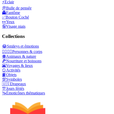
⚡
Éclair
💭
Bulle de pensée
👻
Fantôme
✅
Bouton Coché
👀
Yeux
🤪
Visage niais
Collections
😂
Smileys et émotions
👩‍❤️‍💋‍👨
Personnes & corps
🐝
Animaux & nature
🍕
Nourriture et boissons
🌇
Voyages & lieux
🥎
Activités
📙
Objets
💯
Symboles
🇺🇸
Drapeaux
🎊
Jours fériés
🦄
Émoticônes thématiques