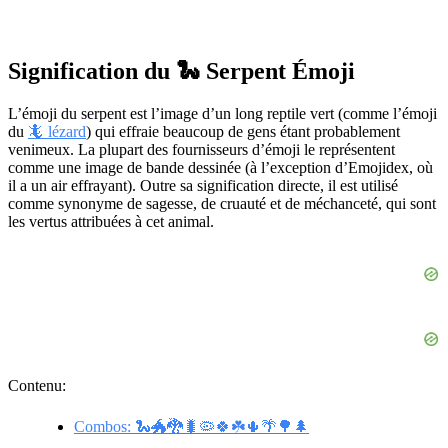
Signification du 🐍 Serpent Émoji
L’émoji du serpent est l’image d’un long reptile vert (comme l’émoji
du
🦎 lézard
) qui effraie beaucoup de gens étant probablement
venimeux. La plupart des fournisseurs d’émoji le représentent
comme une image de bande dessinée (à l’exception d’Emojidex, où
il a un air effrayant). Outre sa signification directe, il est utilisé
comme synonyme de sagesse, de cruauté et de méchanceté, qui sont
les vertus attribuées à cet animal.
Contenu:
Combos: 🐍🐲🐉🐛🦠🍀☘️🌵🌴🌳🌲