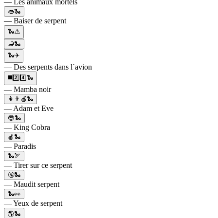
— Les animaux mortels
👄🐍
— Baiser de serpent
🐍⚠️
🦂🐍
🐍✈️
— Des serpents dans l´avion
◼️2️⃣4️⃣🐍
— Mamba noir
👩👨🍎🐍
— Adam et Eve
😎🐍
— King Cobra
🍎🐍
— Paradis
🐍🏹
— Tirer sur ce serpent
🤬🐍
— Maudit serpent
🐍👀
— Yeux de serpent
🌎🐍