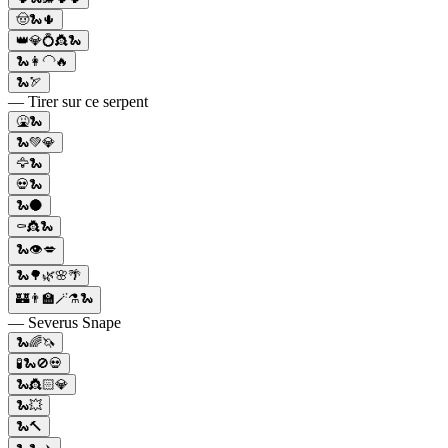
🤠🐍🌵
👑💎💍👸🐍
🐍👩‍🦲🔥
🐍🏹
— Tirer sur ce serpent
🤮🐍
🐍💚💎
🦅🐍
💀🐍
🐍🌑
⚰️👸🐍
🐍👁️💋
🐍🌳🌿🌸🌴
🏰👨‍🏫🪄⚗️🐍
— Severus Snape
🐍🌈🦄
🧪🐍🚫💀
🐍👸🏻💎
🐍💥
🐍🔨