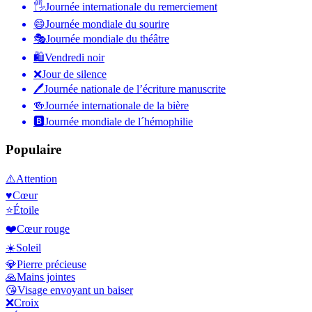
🖐
Journée internationale du remerciement
😄
Journée mondiale du sourire
🎭
Journée mondiale du théâtre
🛍
Vendredi noir
❌
Jour de silence
🖊
Journée nationale de l’écriture manuscrite
🍻
Journée internationale de la bière
🅱️
Journée mondiale de l´hémophilie
Populaire
⚠️
Attention
♥️
Cœur
⭐
Étoile
❤️
Cœur rouge
☀️
Soleil
💎
Pierre précieuse
🙏
Mains jointes
😘
Visage envoyant un baiser
❌
Croix