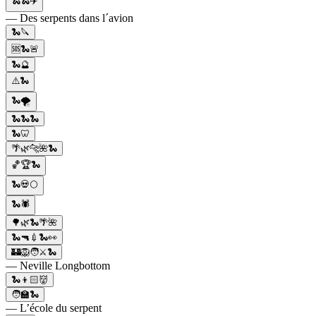
🐍🐍✈️
— Des serpents dans l´avion
🐍🔪
🆘🐍🚨
🐍🔮
⚠️🐍
🐍🌪️
🐍🐍🐍
🐍🦷
🌴🌿🐆🌺🐍
🏀🏆🐍
🐍💀🌕
🐍🕷️
🌳🌿🐍🌴🌺
🐍🔫💉🐍👀
🏰🦁🧑⚔️🐍
— Neville Longbottom
🐍👦🏻👹
🧑🏫🐍
— L’école du serpent