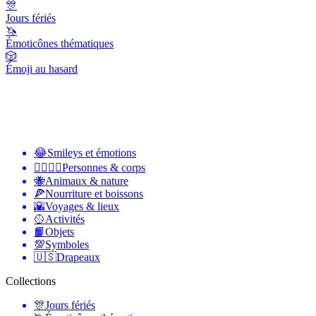
🎊
Jours fériés
🦄
Émoticônes thématiques
🎲
Émoji au hasard
😂
Smileys et émotions
👩‍❤️‍💋‍👨
Personnes & corps
🐝
Animaux & nature
🍕
Nourriture et boissons
🌇
Voyages & lieux
🥎
Activités
📙
Objets
💯
Symboles
🇺🇸
Drapeaux
Collections
🎊
Jours fériés